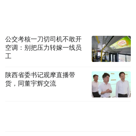
郑钦文本赛季的整体表现起伏较为明显。去
年曾闯入决赛的她，在澳网今年止步第二
轮；随后的多哈、迪拜两站中东WTA1000赛
事，首轮轮空的她均止步次轮，赛季前四场
公交考核一刀切司机不敢开
赛事仅取一胜。随着3月重新与教练里巴合
空调：别把压力转嫁一线员
作，郑钦文迎来状态回升。WTA1000印第安
工
维尔斯赛中，她首次跻身该赛事女单十六
陕西省委书记观摩直播带
强，逐步找回比赛节奏；迈阿密公开赛上，
货，同董宇辉交流
她再度闯入八强。郑钦文在红土赛季迎来爆
发，首次闯入法网女单八强，但转战温网在
首轮就意外爆冷出局。