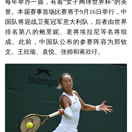
每年举办一届，有着“女子网球世界杯”的美
誉。本届赛事首场比赛将于9月16日举行，中
国队将迎战卫冕冠军意大利队，后者由世界
排名第八的鲍里妮、老将埃拉尼等名将组
成。此前，中国队公布的参赛阵容为郑钦
文、王欣瑜、袁悦、张帅和蒋欣玗。