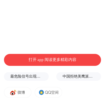
日接受采访时，郑钦文对重返赛场充满期
待，“我会努力加快康复进度。我也很希望能
让大家看到我在赛场上的身影。我非常渴望
再次站上赛场，感受比赛时那种热血的状
态。”不过她也坦诚透露，复出时间暂时无法
确定：“我现在没法保证下次比赛会在什么时
候，因为身体状况毕竟难以预料。”
打开 app 阅读更多精彩内容
随着美国网球公开赛落幕，今年四大满贯赛
事已全部收官。根据WTA公布的最新一期世
最危险信号出现！全球能源大动脉岌岌可危
中国拒绝美鹰派副防长访华？弦外之音被热议
界排名，白俄罗斯名将萨巴伦卡以绝对优势
继续领跑积分榜。而郑钦文因伤缺席北美赛
季后，世界排名已下滑至第九位。