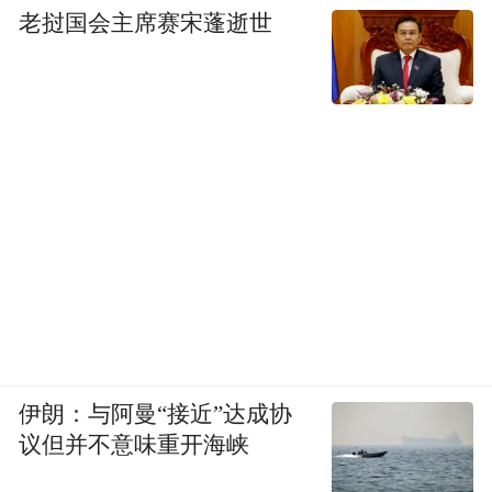
老挝国会主席赛宋蓬逝世
伊朗：与阿曼“接近”达成协
议但并不意味重开海峡