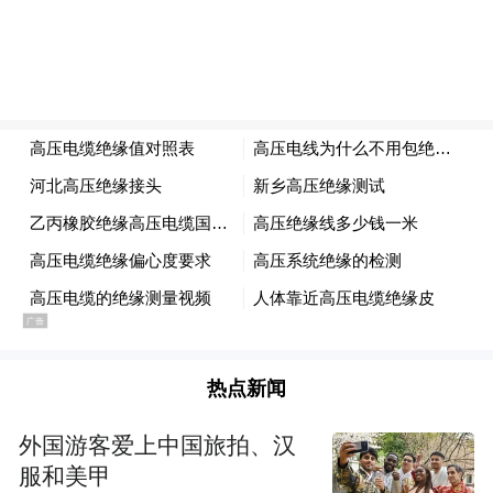
随着中国赛季即将开启，郑钦文面临严峻的
保分压力。去年同期，她在本土赛场交出高
光答卷：WTA1000武汉公开赛收获亚军，同
热点新闻
级别的中国网球公开赛闯入四强。此后，她
外国游客爱上中国旅拍、汉
又在年终总决赛收获亚军。郑钦文如果无法
服和美甲
及时复出，很可能错过今年中国赛季的积分