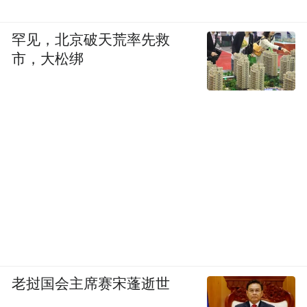
罕见，北京破天荒率先救
市，大松绑
老挝国会主席赛宋蓬逝世