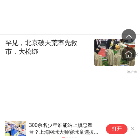
罕见，北京破天荒率先救
市，大松绑
记者：维拉报价伊巴涅斯，最终
斯
打开
决定权掌握在球员本人手中
妥