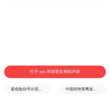
打开 app 阅读更多精彩内容
9月24日，张帅在比赛中。新华社记者 白雪
飞 摄
最危险信号出现！全球能源大动脉岌岌可危
中国拒绝美鹰派副防长访华？弦外之音被热议