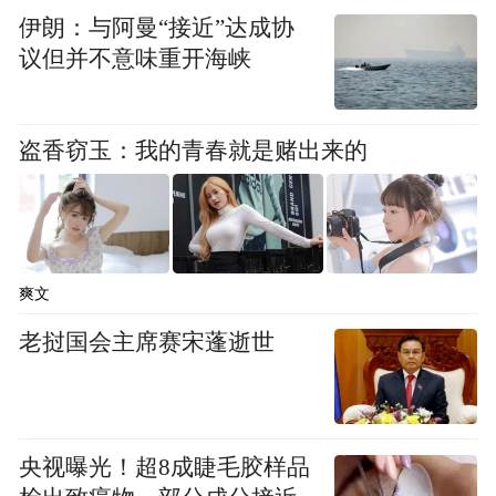
伊朗：与阿曼“接近”达成协
议但并不意味重开海峡
9月24日，张帅在比赛中回球。新华社记者
盗香窃玉：我的青春就是赌出来的
白雪飞 摄
爽文
老挝国会主席赛宋蓬逝世
央视曝光！超8成睫毛胶样品