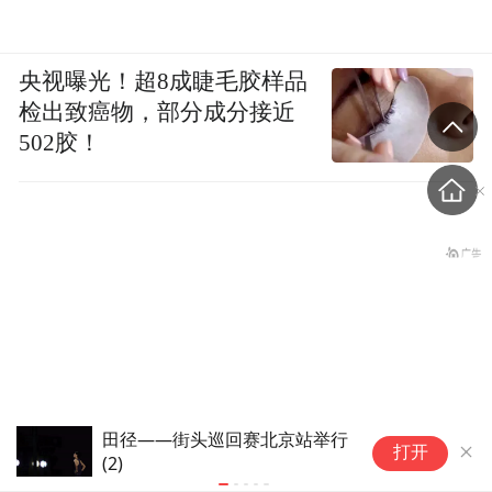
央视曝光！超8成睫毛胶样品
检出致癌物，部分成分接近
502胶！
福建培田：“客家庄园”的古韵新
贵
打开
声
游
盗香窃玉：我的青春就是赌出来的