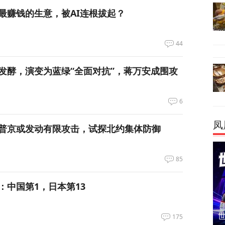
最赚钱的生意，被AI连根拔起？
44
发酵，演变为蓝绿“全面对抗”，蒋万安成围攻
6
凤
普京或发动有限攻击，试探北约集体防御
85
：中国第1，日本第13
175