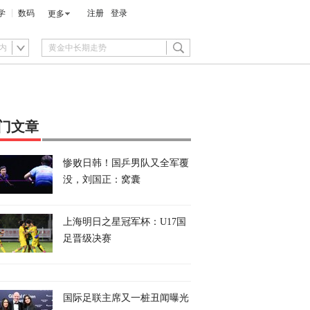
学
数码
注册
登录
更多
内
门文章
惨败日韩！国乒男队又全军覆
没，刘国正：窝囊
上海明日之星冠军杯：U17国
足晋级决赛
国际足联主席又一桩丑闻曝光