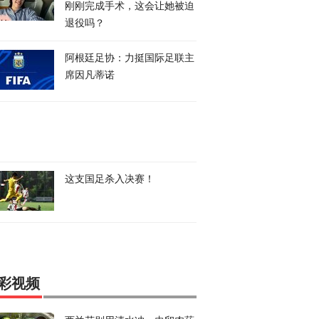
刚刚完成手术，这会让她被迫
退役吗？
阿根廷足协：力挺国际足联主
席因凡蒂诺
这支国足杀入决赛！
彩视频