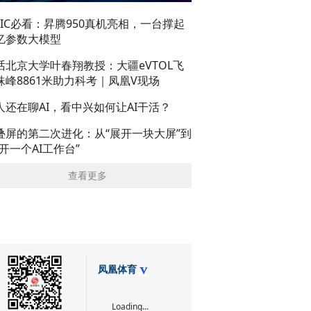
AIC必看：昇腾950真机亮相，一台撑起
亿参数大模型
话北京大学叶春翔教授：大疆eVTOL飞
珠峰8861米助力科考｜凤凰V现场
人还在聊AI，看中兴如何让AI干活？
叠屏的第二次进化：从“展开一块大屏”到
展开一个AI工作台”
查看更多
凤凰体育
Loading...