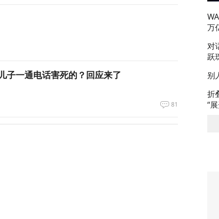
W
万
对
跃
儿子一通电话害死的？回应来了
别
折
“
81
长虽然遭侮辱，但仍夜以继日地工作
66
重磅军事协议，伊朗首度回应！
125