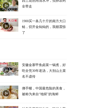
西兰花别用清水冲，虫卵农药
全带走
1900买一条几十斤的南方大口
鲶，切开金灿灿的，我都震惊
了
安徽金寨甲鱼卤菜一锅煮，好
吃全凭30年老汤，大别山土菜
名不虚传
佛手螺，中国最危险的美食，
被称为来自“地狱”的海鲜