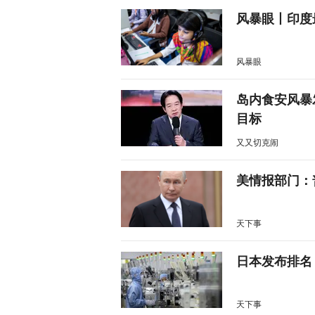
风暴眼丨印度
风暴眼
岛内食安风暴
目标
又又切克闹
美情报部门：
天下事
日本发布排名
天下事