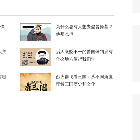
领正在寻找退路”
的快
为什么总有人想去盗曹操墓？
他那么抠
71
人关
后人褒贬不一的曾国藩到底有
什么地方值得我们学
有哪
烈火群飞看三国：从不同角度
理解三国历史和文化
，特朗普的白宫宴会厅修建项目被叫停
56
农忙季节不好好干活的人都发配边疆充军！