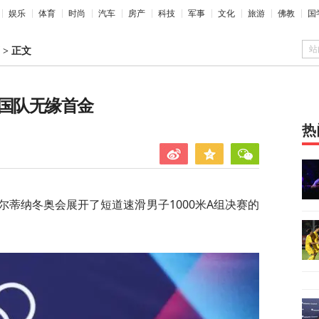
娱乐
体育
时尚
汽车
房产
科技
军事
文化
旅游
佛教
国
站
>
正文
中国队无缘首金
热
-科尔蒂纳冬奥会展开了短道速滑男子1000米A组决赛的