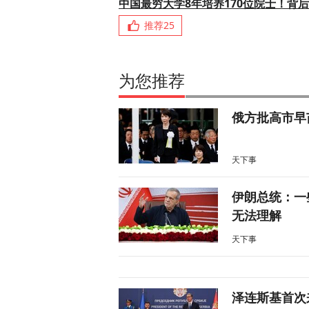
中国最穷大学8年培养170位院士！背
推荐
25
为您推荐
俄方批高市早
天下事
伊朗总统：一
无法理解
天下事
泽连斯基首次