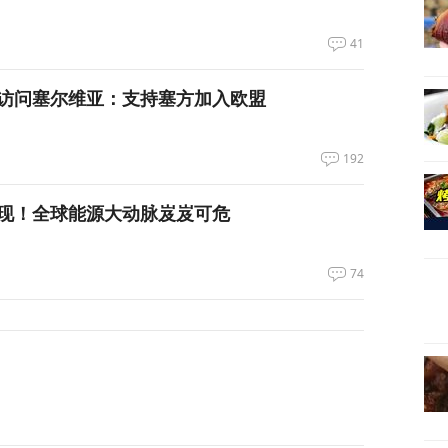
41
访问塞尔维亚：支持塞方加入欧盟
192
现！全球能源大动脉岌岌可危
74