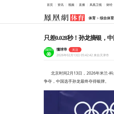
首页
资讯
视频
直播
凤凰卫视
财经
体育
>
综合体育
只差0.028秒！孙龙摘银，
懂球帝
2026年02月13日 05:42:42
来自天津市
北京时间2月13日，2026年米兰
争夺，中国选手孙龙最终夺得银牌。