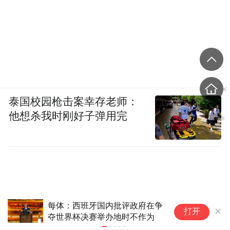
泰国校园枪击案幸存老师：
他想杀我时刚好子弹用完
世界杯不能卖，国际足联终于明
塔
打开
白了
世