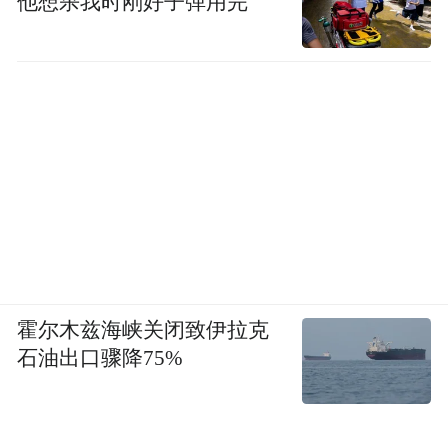
他想杀我时刚好子弹用完
霍尔木兹海峡关闭致伊拉克
石油出口骤降75%