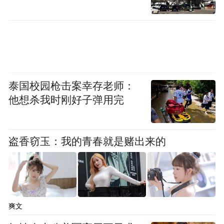
而在随后进行的
2026美加墨世界杯揭幕战中
泰国校园枪击案幸存老师：
他想杀我时刚好子弹用完
墨西哥队坐镇主场2:0战胜南非队
取得小组赛首胜
盗香窃玉：我的青春就是赌出来的
胡利安·基尼奥内斯打入本届赛事首球
爽文