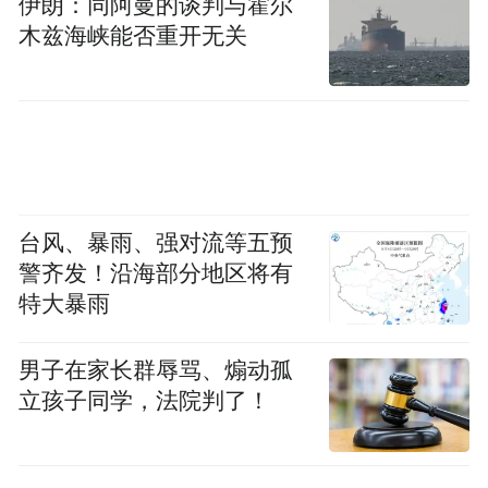
伊朗：同阿曼的谈判与霍尔
木兹海峡能否重开无关
台风、暴雨、强对流等五预
警齐发！沿海部分地区将有
特大暴雨
男子在家长群辱骂、煽动孤
立孩子同学，法院判了！