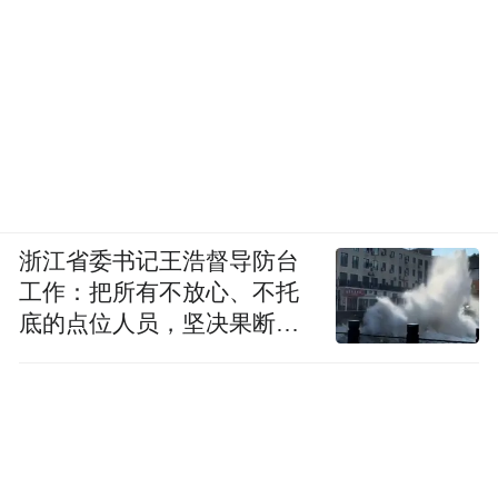
中国智造走向世界的信号。
这一阶段的布局，让海信的全球化之路从"被
看见"走向"被认可"，也让世界重新认识中国
制造的全新面貌。
2026
，被信任
浙江省委书记王浩督导防台
工作：把所有不放心、不托
步入本届赛事，海信与世界杯的合作再度升
底的点位人员，坚决果断转
级。
移到位
海信正式成为世界杯VAR显示技术官方合作
伙伴。VAR视频助理裁判系统是现代足球保
障判罚公平、维护赛事秩序的核心基础设