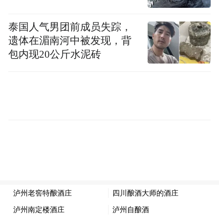
回放画面里，海信在这座舞台上的角色，早
就不只是赞助商。连续三届亮相世界杯，每
泰国人气男团前成员失踪，
遗体在湄南河中被发现，背
一次的位置都在往前挪，一条从被看见、被
包内现20公斤水泥砖
认可到被信任的进化路径，清晰得像刻在球
场边线上。
2018
，被看见
在世界杯近百年的商业化历程中，赛场从来
不只是体育竞技场。能够长期扎根世界杯、
与赛事共生共长的品牌，无一不是全球企业
的领军者。
可口可乐自1930年首届乌拉圭世界杯亮相，