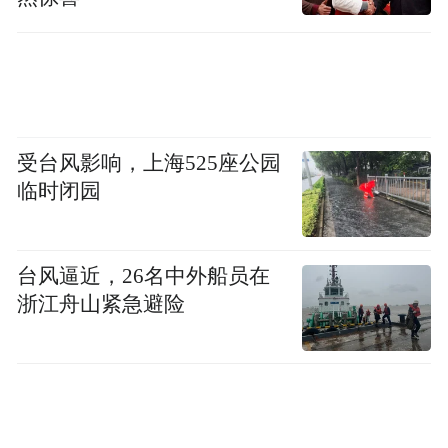
来到2026年美加墨世界杯，热潮褪去，行业
迎来理性回归。本届赛事最终仅有三家中国
品牌跻身赞助商名单，其中海信成为唯一连
续征战2018、2022、2026三届世界杯的中国
受台风影响，上海525座公园
品牌。从入局到坚守深耕，从单纯商业赞助
临时闭园
到深度技术共建，海信在世界杯的三次亮
相，完整勾勒出一条全链条进化路径。而这
台风逼近，26名中外船员在
条路的起点，正是2018年的俄罗斯。
浙江舟山紧急避险
2018年，海信第一次站上世界杯。在那之
前，消费电子领域的赞助席位一直是索尼、
三星们的天下。中国家电品牌在全球卖了这
么多年货，始终缺一个能让普通消费者记住