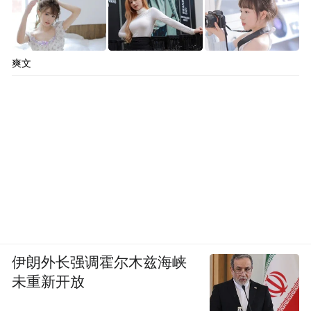
没碰他，阿尔米隆是假摔。黄牌收回，改
判。这是本届世界杯新增的5项VAR权限之
一，首次允许裁判更正"错罚好人"的判罚。
爽文
而这块屏幕上呈现的每一个像素，都来自海
信。
伊朗外长强调霍尔木兹海峡
未重新开放