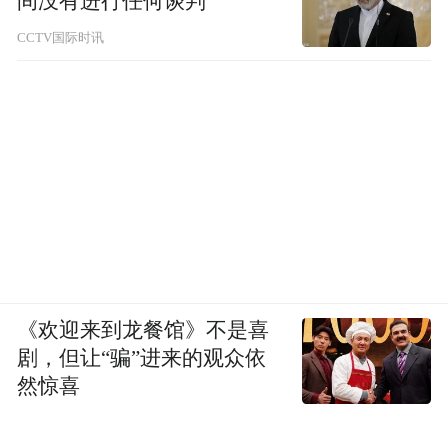
间没有进行任何谈判
放弃OEM、确立自主品牌出海战略，2016年
CCTV国际时讯
首次登上欧洲杯赛场——每一步都在积累，
但始终缺一个能让全球普通消费者记住名字
的爆发点。俄罗斯世界杯，就是那个点。海
信以首个中国消费电子品牌赞助商的身份站
上赛场，这一步等了22年。
2022
，被认可
四年后，海信的变化，先从围挡上看得见。
《欢迎来到龙餐馆》不是喜
剧，但让“骗”进来的观众依
赛场视觉内容的迭代，首先呼应着品牌格局
然惊喜
的升级。当"Hisense 中国第一 世界第二"的标
识伴随赛事转播传遍全球，这句标语并非简