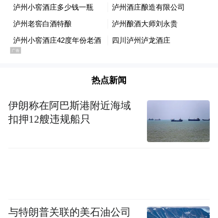
自1978年起连续不间断成为官方赞助商，横
跨近半个世纪；阿迪达斯、麦当劳、VISA等
国际巨头，也都是深耕世界杯商业赞助数十
年的企业。它们早已跳出简单的广告曝光模
式，凭借长期稳定的合作、成熟的全球化体
热点新闻
系、深度的赛事生态融入，成为世界杯商业
伊朗称在阿巴斯港附近海域
版图的核心组成部分。
扣押12艘违规船只
长久以来，这份顶级赛场的话语权，始终被
欧美百年品牌牢牢占据，中国品牌大多只能
短暂入局、浅层曝光，难以跻身核心圈层。
十余年间，世界杯舞台上的中国企业几经更
迭——从2010年南非世界杯英利成为第一家
与特朗普关联的美石油公司