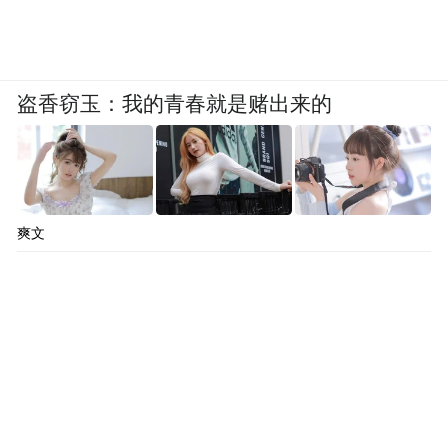
中国品牌在国际顶级舞台上最具里程碑意义
的一次蜕变。
结语
盗香窃玉：我的青春就是赌出来的
30年出海，20年自主品牌，10年顶级赛事
——时间线拉长，才能看清这条路的重量。
爽文
三届世界杯的持续深耕，也带来了实打实的
商业成果：截至2025年，海信海外品牌知名
度从37%增长至58%，海外收入增加3.7倍，
全球营收从1003亿元增至2244亿元。数据背
后，是全球市场对海信产品的认可，是海外
用户消费意愿的提升，更是中国品牌全球影