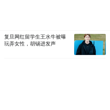
随着赛事推进，海信又在部分场次中打出"中
国制造 一起努力"的标语，从企业个体的雄
心，转向了对中国制造业集体崛起的呼应，
复旦网红留学生王水牛被曝
延伸为一个新时代的注脚。
玩弄女性，胡锡进发声
但围挡上的标语只是表象，真正的变化藏在
镜头之外。
经过四年深耕，海信不再满足于仅仅在赛场
展示品牌曝光，而是选择深度融入赛事运转
体系，从外部广告方，转向赛事内容与产品
服务的共建者。在此之前，海信与国际足联
达成合作，被委托进行比赛直播技术的开