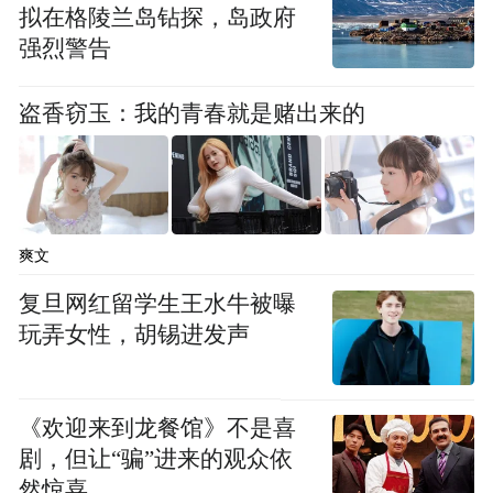
拟在格陵兰岛钻探，岛政府
登上世界杯的中国企业，打破欧美品牌长期
强烈警告
垄断，到2018年俄罗斯世界杯、2022年卡塔
尔世界杯中国赞助商阵容迅速壮大，密集的
盗香窃玉：我的青春就是赌出来的
中文标识铺满赛场周边。
爽文
复旦网红留学生王水牛被曝
玩弄女性，胡锡进发声
《欢迎来到龙餐馆》不是喜
剧，但让“骗”进来的观众依
然惊喜