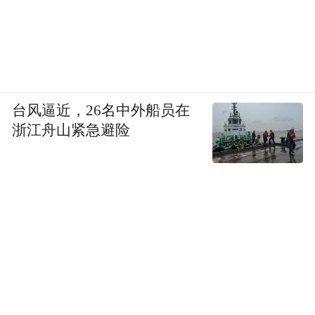
台中央，手握核心技术，守护赛事公平，成
为不可替代的一环。世界杯上的中国面孔，
完成了一场彻底的进化。
“特别声明：以上作品内容(包括在内的视频、图片或音
频)为凤凰网旗下自媒体平台“大风号”用户上传并发
台风逼近，26名中外船员在
布，本平台仅提供信息存储空间服务。
浙江舟山紧急避险
Notice: The content above (including the videos,
pictures and audios if any) is uploaded and posted
by the user of Dafeng Hao, which is a social media
platform and merely provides information storage
space services.”