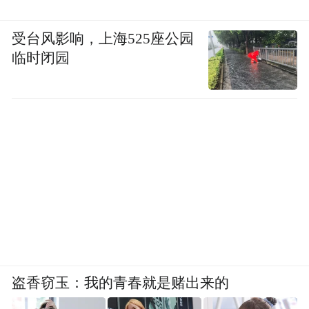
受台风影响，上海525座公园
世界杯的第一场比赛，海信就让人记住了。
临时闭园
墨西哥对阵南非，第84分钟，一名南非球员
在拼抢中抬手击中对手面部——动作很快，
角度很刁，肉眼几乎无法判断。裁判桑帕约
跑向场边，低头看向屏幕。海信的VAR回放
把那一帧放得清清楚楚。红牌。全场安静了
一会儿，然后炸了。
一天后，洛杉矶，一个更具历史意味的判罚
出现了。美国对阵巴拉圭，阿尔米隆倒地，
裁判给了里姆一张黄牌。但VAR介入——还
盗香窃玉：我的青春就是赌出来的
是海信呈现的画面——回放显示：里姆根本