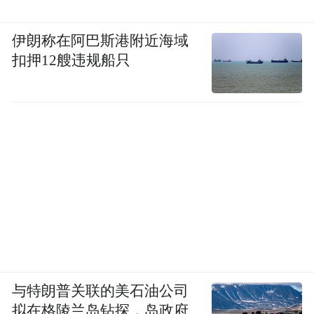
发。这一合作意义非凡——国际足联选择海
信，本质是对中国企业视听技术、智能研发
伊朗称在阿巴斯港附近海域
扣押12艘违规船只
实力的高度认可，标志着双方合作从商业层
面，升级为技术协同、能力共建的深度伙伴
关系。
这一阶段的转变，标志着合作关系的质变：
流量曝光只是附加价值，过硬的产品与技术
成为海信立足世界杯的核心底气。
与特朗普关联的美石油公司
拟在格陵兰岛钻探，岛政府