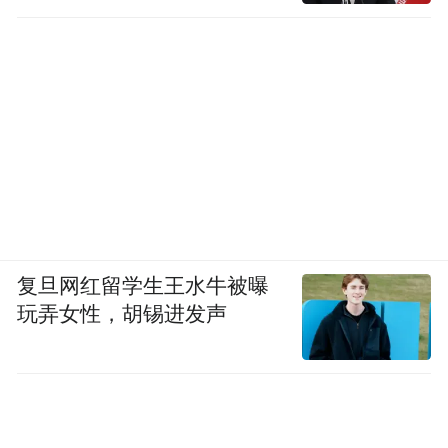
海信的技术成为VAR裁判最明亮的"眼睛"，
RGB-Mini LED三维控色技术极致地还原了赛
场动态细节，保证了裁判在回看画面时捕捉
到每一个微小动作，确保判罚精准公正。
从四年前参与直播技术开发，到如今执掌赛
复旦网红留学生王水牛被曝
事判罚的核心视觉系统，海信的角色发生了
玩弄女性，胡锡进发声
天翻地覆的变化：不再是赛场边的广告，也
不只是赛事配套服务商，而是深度嵌入赛事
规则运转、保障赛事公平的基础设施搭建
者。