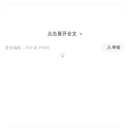
点击展开全文
举报
责任编辑：闫小龙 PS030
2026世界杯如火如荼。东道主连战连捷，巴
西与摩洛哥的强强对话也够吸睛，但今天中
国球迷最在意的，不是球场上发生了什么
——是VAR房间里坐着谁。
D组首轮，澳大利亚对阵土耳其，傅明以辅