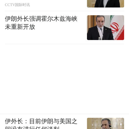
CCTV国际时讯
个名字。它在揭幕战上打出的俄文广
告"Смотри Hisense"——翻译过来就是"哇，
伊朗外长强调霍尔木兹海峡
看海信"——很接地气，很出圈。不同于传统
未重新开放
硬广的刻板宣传，海信的广告内容贴合赛事
氛围、融入当地文化。
这一次合作，本质上是一场品牌破冰。海信
借助世界杯覆盖全球200多个国家和地区的传
播力，打破地域壁垒，让原本对中国家电品
牌认知模糊的海外用户，牢牢记住
了"Hisense"这个名字。
2018年之前，海信的全球化已经走了很久。
伊外长：目前伊朗与美国之
1996年在南非设立第一家海外公司，2006年