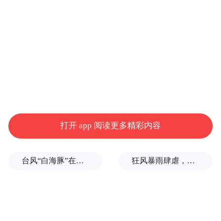
助视频助理裁判（SVAR）身份登场，成为本
届世界杯首位亮相的中国裁判。他身后，是
海信的VAR显示设备。中国裁判执裁，中国
技术托底，中国元素，拉满了。
这不是海信第一次出现在那个关键位置。从
墨西哥阿兹特克体育场的揭幕战，到美国洛
杉矶的东道主首秀，每一次争议判罚的回
打开 app 阅读更多精彩内容
放、每一帧决定比赛走向的慢镜头，都通过
海信的屏幕传向全世界。这一次，世界杯上
台风“白海豚”在浙江玉环登陆，大片树木被吹倒
狂风暴雨肆虐，台州一家电厂遭受猛烈冲击
的中国面孔，不止在围挡上。
四年前是令人印象深刻的"中国第一，世界第
二"，硬气、自信；这一次换成了"有爱，科