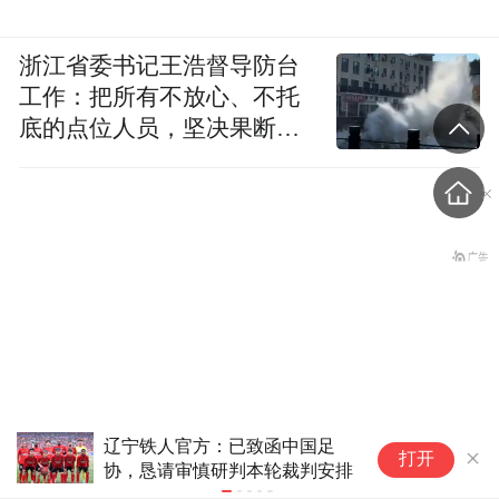
浙江省委书记王浩督导防台
工作：把所有不放心、不托
底的点位人员，坚决果断转
移到位
媒体人：暴力行为意味着福布斯
上
打开
复旦网红留学生王水牛被曝
将被停赛，7日进行视频听证会
1
条
玩弄女性，胡锡进发声