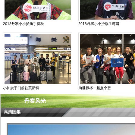
2018丹寨小小护旗手莫秋
2018丹寨小小护旗手蒋啸
小护旗手们前往莫斯科
为世界杯一起点个赞
丹寨风光
高清图集