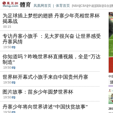
凤凰网首页
|
体育首页
[
NBA
][
CBA
][
中超
][
国际
][
综合
][
为足球插上梦想的翅膀 丹寨少年亮相世界杯
揭幕战
00:15
专访丹寨小旗手 ：见大罗很兴奋 让世界感受
丹寨风情
19:50
你知道吗？昨晚世界杯直播视频，全是“万达
制造”
19:50
世界杯开幕式小旗手来自中国贵州丹寨
中
19:50
图片故事：苗乡少年圆梦世界杯
19:50
丹寨少年将向世界讲述“中国扶贫故事”
20
19:50