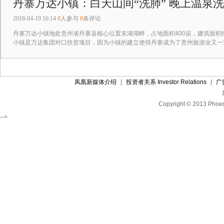
丹寨万达小镇：白天山间“洗肺” 晚上温泉
2018-04-19 16:14
0
人参与
0
条评论
丹寨万达小镇地处贵州省丹寨县核心位置东湖湖畔，占地面积400亩，建筑面积约
小镇是万达集团对口扶贫项目，因为小镇的建立使得丹寨成为了贵州旅游业又一
凤凰新媒体介绍
|
投资者关系 Investor Relations
|
广
Copyright © 2013 Phoen
-->