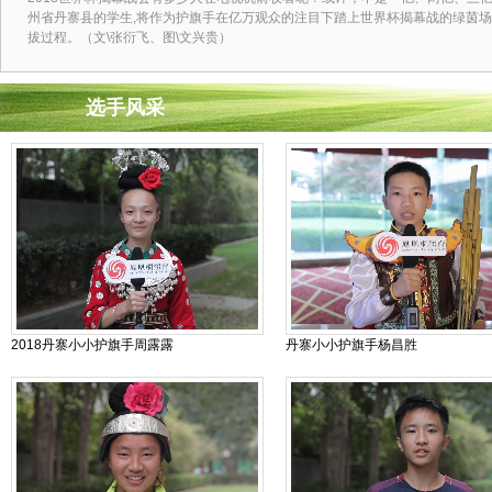
州省丹寨县的学生,将作为护旗手在亿万观众的注目下踏上世界杯揭幕战的绿茵
拔过程。（文\张衍飞、图\文兴贵）
选手风采
2018丹寨小小护旗手周露露
丹寨小小护旗手杨昌胜