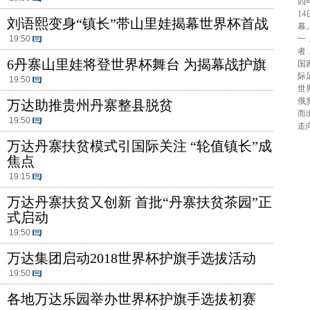
​
1
刘语熙变身“镇长”带山里娃揭幕世界杯首战
幕
19:50
一
者
6丹寨山里娃将登世界杯舞台 为揭幕战护旗
国
际
19:50
世
俄
万达助推贵州丹寨整县脱贫
而
19:50
走
万达丹寨扶贫模式引国际关注 “轮值镇长”成
焦点
19:15
​万达丹寨扶贫又创新 首批“丹寨扶贫茶园”正
式启动
19:50
万达集团启动2018世界杯护旗手选拔活动
19:50
各地万达乐园举办世界杯护旗手选拔初赛