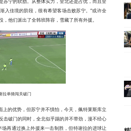
是苏宁的软肋。从整体实力，全北还是占优，而且全
渐入佳境的阶段，很有希望客场击败苏宁。”或许全
役，他们派出了全韩班阵容，雪藏了所有外援。
谢拉单骑闯关破门
面上的优势，但苏宁并不惧怕，今天，佩特莱斯库立
反击破门的同时，全北似乎踢的并不带劲，漫不经心
下半场再通过换上外援来一击制胜，但特谢拉的进球让
精