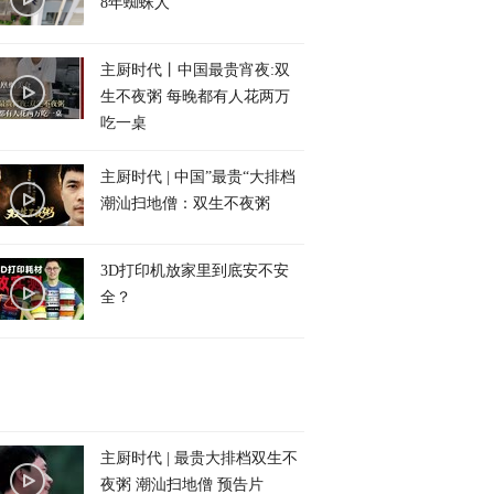
8年蜘蛛人
主厨时代丨中国最贵宵夜:双
生不夜粥 每晚都有人花两万
吃一桌
主厨时代 | 中国”最贵“大排档
潮汕扫地僧：双生不夜粥
3D打印机放家里到底安不安
全？
主厨时代 | 最贵大排档双生不
夜粥 潮汕扫地僧 预告片