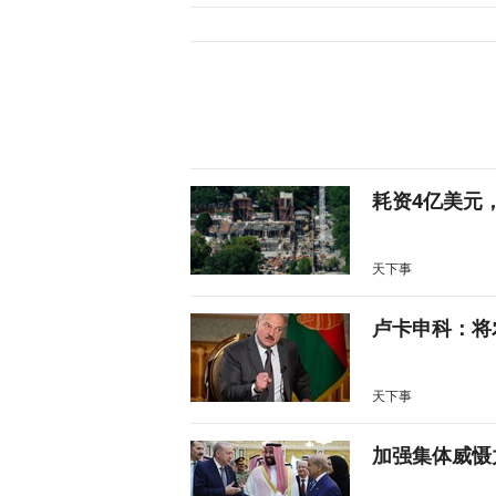
耗资4亿美元
天下事
卢卡申科：将
天下事
加强集体威慑