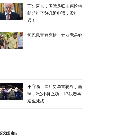
面对逼宫，国际足联主席给特
朗普打了好几通电话，没打
通！
姆巴佩官宣恋情，女友竟是她
不容易！国乒男单首轮终于赢
球，2位小将立功，1/8决赛再
迎生死战
彩视频