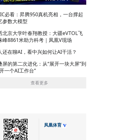
AIC必看：昇腾950真机亮相，一台撑起
亿参数大模型
话北京大学叶春翔教授：大疆eVTOL飞
珠峰8861米助力科考｜凤凰V现场
人还在聊AI，看中兴如何让AI干活？
叠屏的第二次进化：从“展开一块大屏”到
展开一个AI工作台”
查看更多
凤凰体育