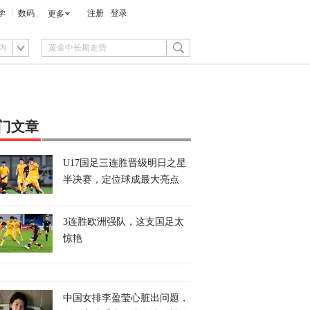
学
数码
注册
登录
更多
内
门文章
U17国足三连胜晋级明日之星
半决赛，定位球成最大亮点
3连胜欧洲强队，这支国足太
惊艳
中国女排李盈莹心脏出问题，