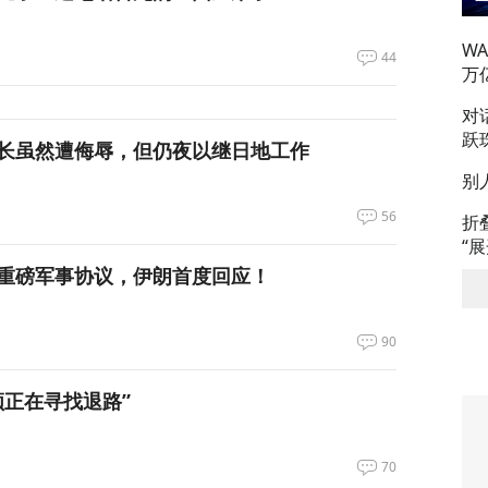
W
44
万
对
跃
长虽然遭侮辱，但仍夜以继日地工作
别
56
折
“
重磅军事协议，伊朗首度回应！
90
领正在寻找退路”
70