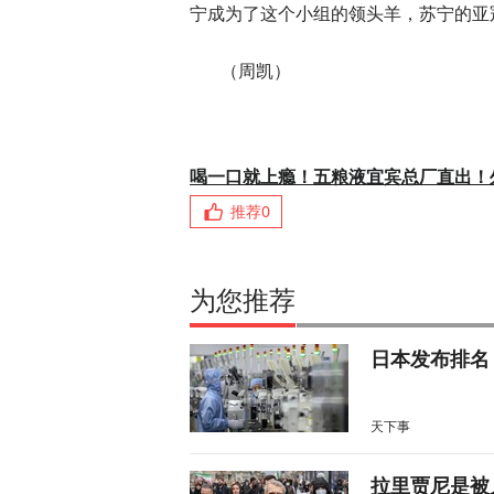
宁成为了这个小组的领头羊，苏宁的亚
（周凯）
喝一口就上瘾！五粮液宜宾总厂直出！
推荐
0
为您推荐
日本发布排名
天下事
拉里贾尼是被