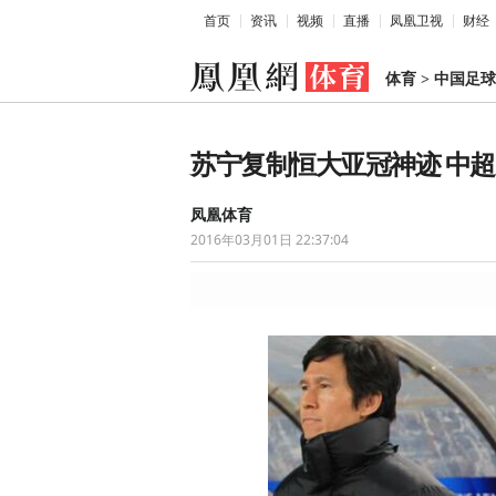
首页
资讯
视频
直播
凤凰卫视
财经
体育
>
中国足球
苏宁复制恒大亚冠神迹 中
凤凰体育
2016年03月01日 22:37:04