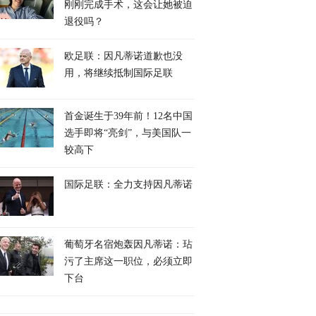
刚刚完成手术，这会让她被迫
退役吗？
欧足联：因凡蒂诺道歉也没
用，将继续抵制国际足联
首金诞生于39年前！12名中国
选手即将“亮剑”，与美国队一
较高下
国际足联：全力支持因凡蒂诺
葡萄牙名宿炮轰因凡蒂诺：玷
污了主席这一职位，必须立即
下台