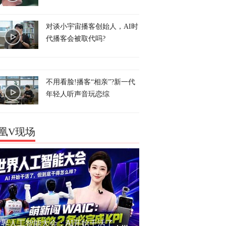
对谈小宇宙播客创始人，AI时
代播客会被取代吗?
不用看脸!播客“相亲”?新一代
年轻人听声音玩恋综
凰V现场
世界人工智能大会：AI开始干活了，但到底干的怎么样？萌新闯WAIC