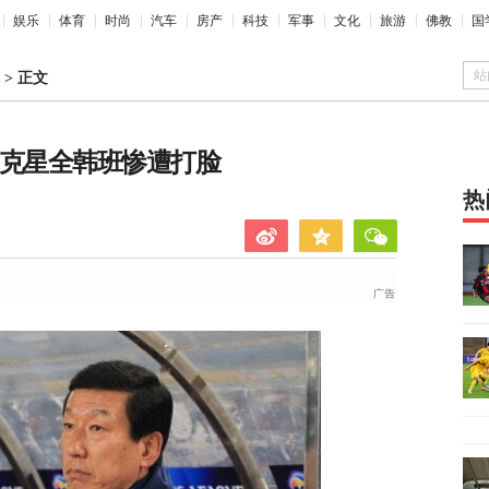
娱乐
体育
时尚
汽车
房产
科技
军事
文化
旅游
佛教
国
站
>
正文
超克星全韩班惨遭打脸
热