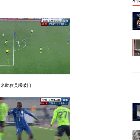
拉米助攻吴曦破门