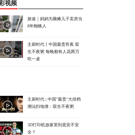
彩视频
旅途｜妈妈为脑瘫儿子卖房当
8年蜘蛛人
主厨时代丨中国最贵宵夜:双
生不夜粥 每晚都有人花两万
吃一桌
主厨时代 | 中国”最贵“大排档
潮汕扫地僧：双生不夜粥
3D打印机放家里到底安不安
全？