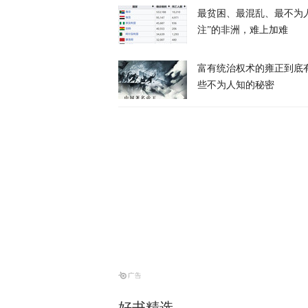
最贫困、最混乱、最不为
注”的非洲，难上加难
富有统治权术的雍正到底
些不为人知的秘密
炸河床、停核
经济
天下事
伊朗与阿曼会
天下事
风暴眼 | 
风暴眼
好书精选