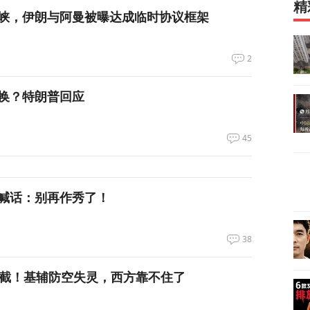
精
峡，伊朗与阿曼被曝达成临时协议框架
2
换？特朗普回应
45
喊话：别再作秀了！
38
拦截！基辅防空失灵，西方靠不住了