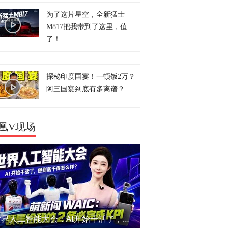
为了这片星空，全新猛士
M817把我带到了这里，值
了！
探秘印度国宴！一顿饭2万？
阿三国宴到底有多离谱？
凰V现场
世界人工智能大会：AI开始干活了，但到底干的怎么样？萌新闯WAIC