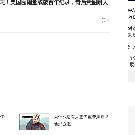
万吨！美国囤铜量或破百年纪录，背后意图耐人
W
万
7
对
跃
朗普与美防长爆发激烈争执
别
119
折
“
们所有人！”反特朗普右翼密会，拟推卡尔森备
36
长看上你了”，背后有大问题
的快
为什么总有人想去盗曹操墓？
他那么抠
680