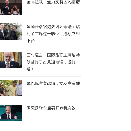
国际足联：全力支持因凡蒂诺
葡萄牙名宿炮轰因凡蒂诺：玷
污了主席这一职位，必须立即
下台
面对逼宫，国际足联主席给特
朗普打了好几通电话，没打
通！
姆巴佩官宣恋情，女友竟是她
国际足联主席召开危机会议