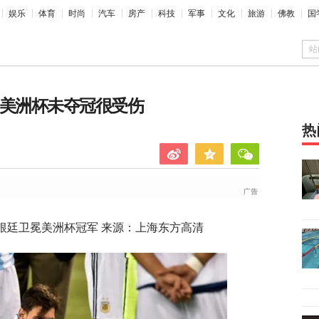
娱乐
体育
时尚
汽车
房产
科技
军事
文化
旅游
佛教
国
站
 美洲杯未夺冠很受伤
热
根廷卫冕美洲杯冠军 来源：上海东方高清