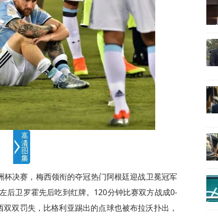
年美洲杯决赛，梅西领衔的夺冠热门阿根廷迎战卫冕冠军
后卫罗霍先后吃到红牌。120分钟比赛双方战成0-
西双双罚失，比格利亚踢出的点球也被布拉沃扑出，