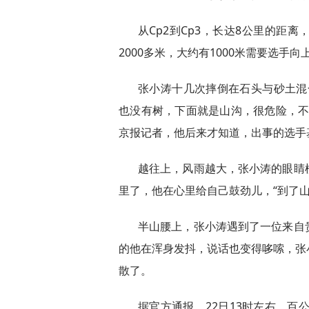
从Cp2到Cp3，长达8公里的距
2000多米，大约有1000米需要选手
张小涛十几次摔倒在石头与砂土混
也没有树，下面就是山沟，很危险，不
京报记者，他后来才知道，出事的选手基
越往上，风雨越大，张小涛的眼睛
里了，他在心里给自己鼓劲儿，“到了山
半山腰上，张小涛遇到了一位来自
的他在浑身发抖，说话也变得哆嗦，张
散了。
据官方通报，22日13时左右，百