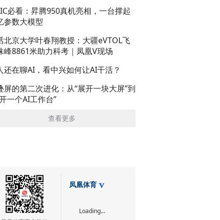
AIC必看：昇腾950真机亮相，一台撑起
亿参数大模型
话北京大学叶春翔教授：大疆eVTOL飞
珠峰8861米助力科考｜凤凰V现场
人还在聊AI，看中兴如何让AI干活？
叠屏的第二次进化：从“展开一块大屏”到
展开一个AI工作台”
查看更多
凤凰体育
Loading...