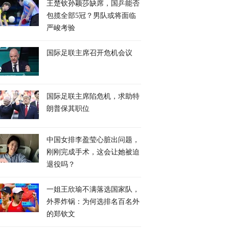
王楚钦孙颖莎缺席，国乒能否
包揽全部5冠？男队或将面临
严峻考验
国际足联主席召开危机会议
国际足联主席陷危机，求助特
朗普保其职位
中国女排李盈莹心脏出问题，
刚刚完成手术，这会让她被迫
退役吗？
一姐王欣瑜不满落选国家队，
外界炸锅：为何选排名百名外
的郑钦文