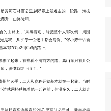
离，是黄河石林百公里越野赛上最难走的一段路，海拔
向上爬升，山路陡峭。
合的山路上，“风裹着雨，能把整个人都吹倒，周围
光是我，几乎每一位选手都会滑倒。”张小涛告诉新
本都在Cp2到Cp3的路上。
模糊了起来，有些看不清前方的路。离山顶只有几公
顶，很快就能下山了。”
贵州的选手，二人从赛程开始基本就在一起跑。当时
小涛就用胳膊挽着他一起往前，但没多久，二人就走
公里越野赛高海拔赛段20公里至31公里处，受突变极