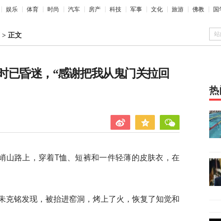
娱乐
体育
时尚
汽车
房产
科技
军事
文化
旅游
佛教
国
站
>
正文
时已昏迷，“感谢把我从鬼门关拉回
热
峭山路上，穿着T恤、短裤和一件轻薄的皮肤衣，在
人朱克铭发现，被抬进窑洞，烤上了火，恢复了知觉和