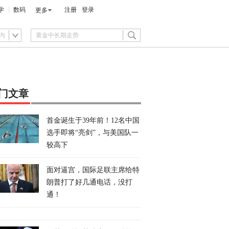
学
数码
注册
登录
更多
内
门文章
首金诞生于39年前！12名中国
选手即将“亮剑”，与美国队一
较高下
面对逼宫，国际足联主席给特
朗普打了好几通电话，没打
通！