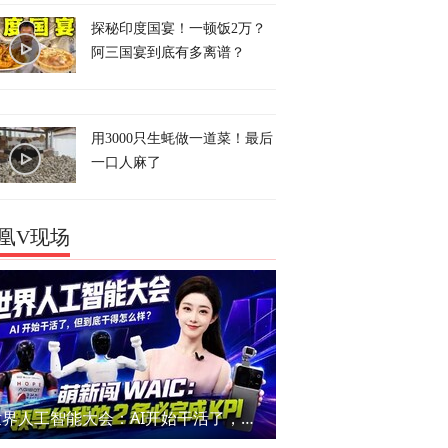
探秘印度国宴！一顿饭2万？
阿三国宴到底有多离谱？
用3000只生蚝做一道菜！最后
一口人麻了
凰V现场
世界人工智能大会：AI开始干活了，但到底干的怎么样？萌新闯WAIC