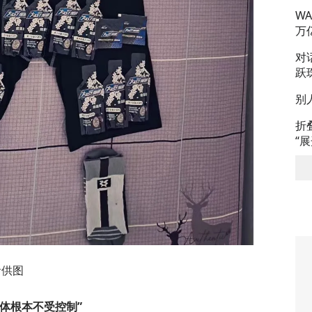
W
万
对
跃
别
折
“
者供图
体根本不受控制”