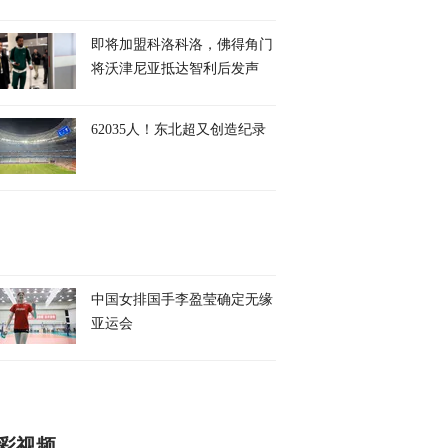
即将加盟科洛科洛，佛得角门
将沃津尼亚抵达智利后发声
62035人！东北超又创造纪录
中国女排国手李盈莹确定无缘
亚运会
彩视频