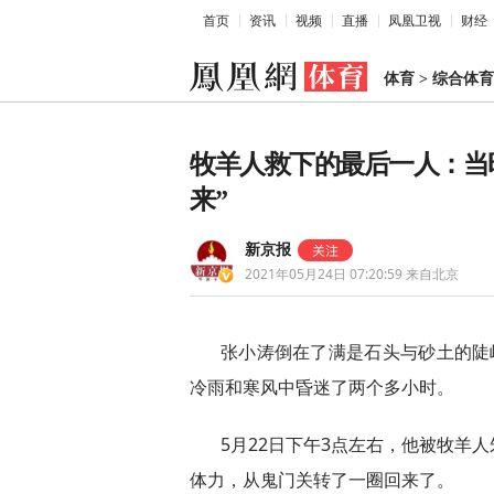
首页
资讯
视频
直播
凤凰卫视
财经
体育
>
综合体育
牧羊人救下的最后一人：当
来”
新京报
2021年05月24日 07:20:59
来自北京
张小涛倒在了满是石头与砂土的陡
冷雨和寒风中昏迷了两个多小时。
5月22日下午3点左右，他被牧羊
体力，从鬼门关转了一圈回来了。