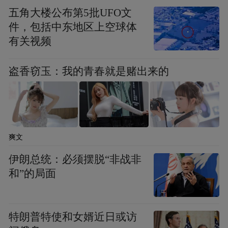
社记者 刘续 摄
五角大楼公布第5批UFO文
件，包括中东地区上空球体
结束亚运征程，孙颖莎马上又要投入到紧张
有关视频
的奥运备战中。“当然目标是去参加巴黎奥运
会，但我觉得对自己来说还是专注于当下的
盗香窃玉：我的青春就是赌出来的
每一堂训练课和每一场比赛。”
“走下领奖台，一切从零开始，希望下一站的
比赛自己也依旧能够全力以赴！”孙颖莎说。
爽文
伊朗总统：必须摆脱“非战非
和”的局面
特朗普特使和女婿近日或访