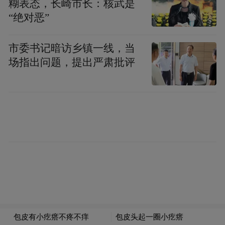
糊表态，长崎市长：核武是
现让人看到了女子技术的创新，对此孙颖莎
“绝对恶”
认为，“女子技术男性化一直是发展趋势，不
市委书记暗访乡镇一线，当
管是前三板还是击球质量都越来越先进，当
场指出问题，提出严肃批评
然也希望中国女子乒乓球队能够引领乒坛的
发展趋势。”
在最近一年中，孙颖莎相继拿下WTT新加坡
大满贯赛、德班世乒赛、杭州亚运会等多个
重量级女单冠军，扛起了国乒女队领军人物
的大旗。相比东京奥运周期经历的起起伏
伏，孙颖莎认为现在的自己更加成熟，“这一
年多来我成长了很多，状态也是越来越好，
跟邱（贻可）指导的配合更加默契，整体都