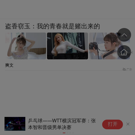
盗香窃玉：我的青春就是赌出来的
爽文
(11)乒乓球——WTT横滨冠军
全
打开
赛：王艺迪无缘女单决赛
男