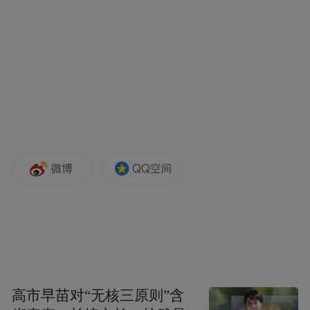
9月28日，孙颖莎（右）/王曼昱在比赛中。新华社
记者 刘续 摄
高市早苗对“无核三原则”含
本届亚运会乒乓球赛场，不少选手的出色表