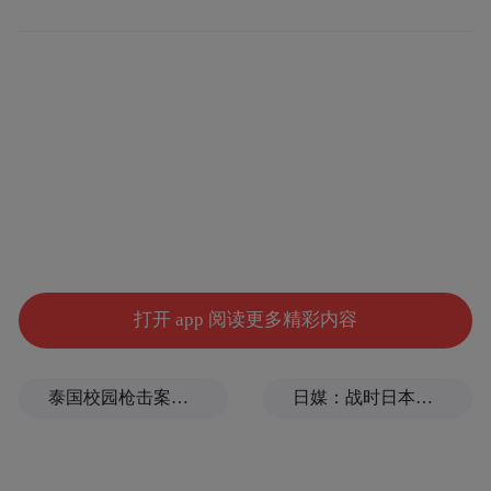
跟左手配，女双我是跟右手配，单打又是我
一个人在赛场上，三个项目都是不一样的节
奏。对我而言，要在项目之间把自己的角色
分配好，做好赛前思想调动。”
唯一让孙颖莎有些遗憾的是女双项目，她与
队友王曼昱搭档，在四分之一决赛中1:3不敌
日本组合木原美悠/张本美和，止步八强。
“那对年轻的日本组合发挥相当出色，跑位衔
打开 app 阅读更多精彩内容
接非常流畅，我跟王曼昱在一些衔接上的落
点可以处理地更好一些。其实最后两局我们
泰国校园枪击案致9死，枪手父亲道歉
日媒：战时日本多所大学进行输血人体实验，向患者注射动物血
有机会把比赛扭转到决胜局，可惜没有把握
住关键球，回去还要好好总结。”