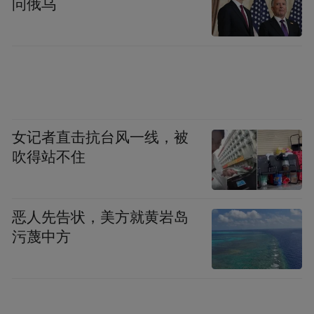
问俄乌
女记者直击抗台风一线，被
吹得站不住
恶人先告状，美方就黄岩岛
污蔑中方