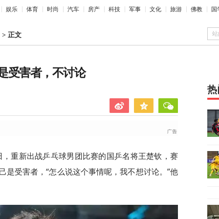
娱乐
体育
时尚
汽车
房产
科技
军事
文化
旅游
佛教
国
站
>
正文
是受害者，不讨论
热
)6日，重新出战乒乓球男团比赛的国乒名将王楚钦，赛
己是受害者，“怎么说这个事情呢，我不想讨论。”他