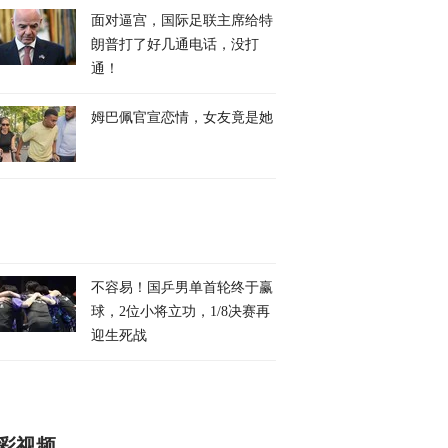
面对逼宫，国际足联主席给特
朗普打了好几通电话，没打
通！
姆巴佩官宣恋情，女友竟是她
不容易！国乒男单首轮终于赢
球，2位小将立功，1/8决赛再
迎生死战
彩视频