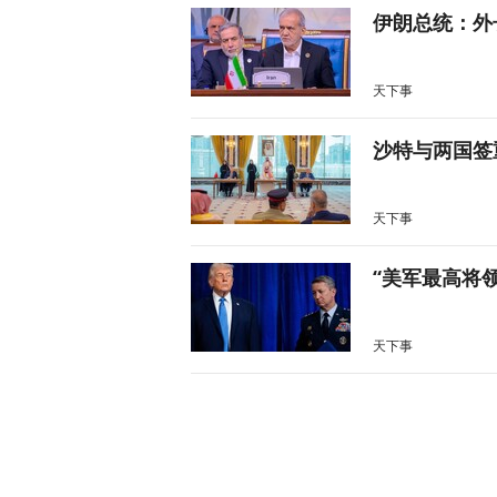
伊朗总统：外
天下事
沙特与两国签
天下事
“美军最高将
天下事