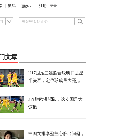
学
数码
注册
登录
更多
内
门文章
U17国足三连胜晋级明日之星
半决赛，定位球成最大亮点
3连胜欧洲强队，这支国足太
惊艳
中国女排李盈莹心脏出问题，