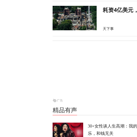
耗资4亿美元
天下事
卢卡申科：将
天下事
加强集体威慑
天下事
精品有声
特朗普：我的
30+女性谈人生高潮：我
乐，和钱无关
天下事