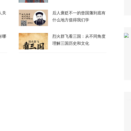
人关
后人褒贬不一的曾国藩到底有
什么地方值得我们学
有哪
烈火群飞看三国：从不同角度
理解三国历史和文化
校园，致7死15伤，犯案前先射杀祖父母
65
绝泽连斯基！
104
峡，伊朗与阿曼被曝达成临时协议框架