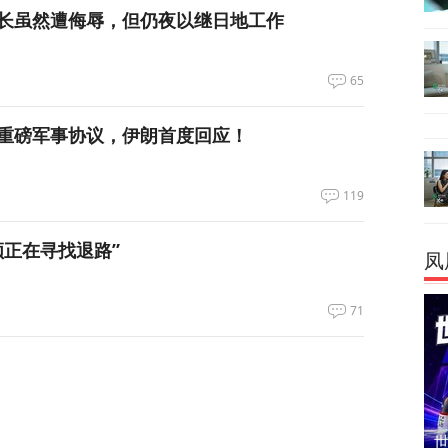
长虽然遭侮辱，但仍夜以继日地工作
65
重磅军事协议，伊朗首度回应！
119
领正在寻找退路”
凤
71