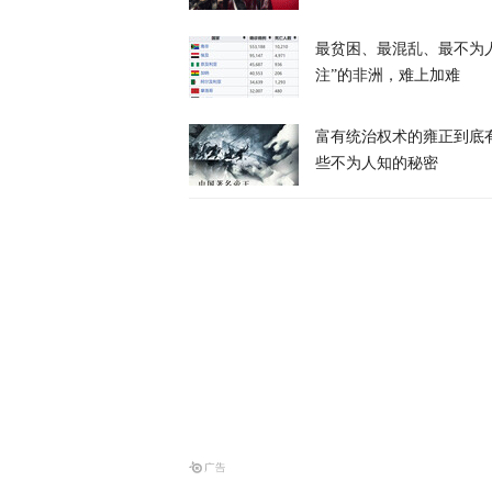
最贫困、最混乱、最不为
注”的非洲，难上加难
富有统治权术的雍正到底
些不为人知的秘密
泰国学生扫射
天下事
特朗普公开拒
天下事
涉霍尔木兹海