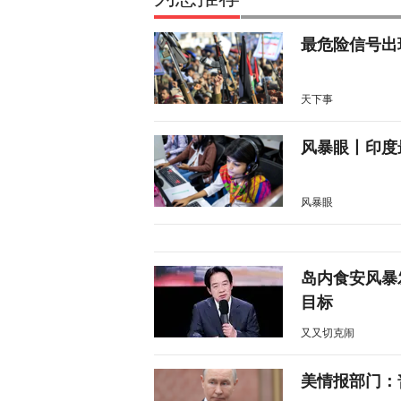
最危险信号出
天下事
风暴眼丨印度
风暴眼
岛内食安风暴
目标
又又切克闹
美情报部门：