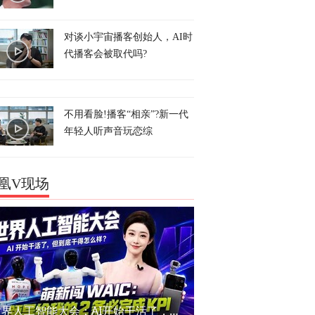
对谈小宇宙播客创始人，AI时
代播客会被取代吗?
不用看脸!播客“相亲”?新一代
年轻人听声音玩恋综
凰V现场
世界人工智能大会：AI开始干活了，但到底干的怎么样？萌新闯WAIC