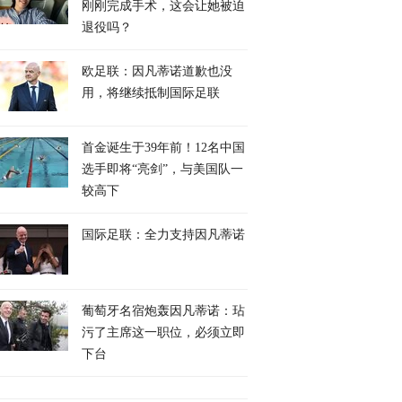
刚刚完成手术，这会让她被迫
退役吗？
欧足联：因凡蒂诺道歉也没
用，将继续抵制国际足联
首金诞生于39年前！12名中国
选手即将“亮剑”，与美国队一
较高下
国际足联：全力支持因凡蒂诺
葡萄牙名宿炮轰因凡蒂诺：玷
污了主席这一职位，必须立即
下台