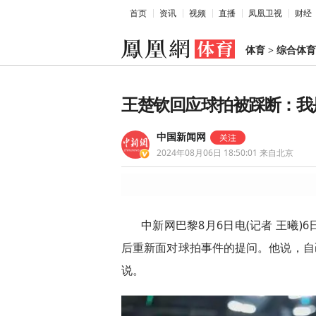
首页
资讯
视频
直播
凤凰卫视
财经
体育
>
综合体育
王楚钦回应球拍被踩断：我
中国新闻网
2024年08月06日 18:50:01
来自北京
中新网巴黎8月6日电(记者 王曦
后重新面对球拍事件的提问。他说，自
说。