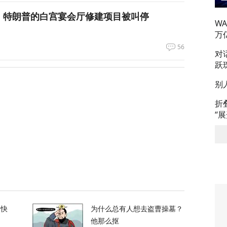
，特朗普的白宫宴会厅修建项目被叫停
W
万
56
对
跃
农忙季节不好好干活的人都发配边疆充军！
别
折
49
“
力，土耳其、沙特、巴基斯坦签署军事协议
51
支持率应该是150%
的快
为什么总有人想去盗曹操墓？
他那么抠
52