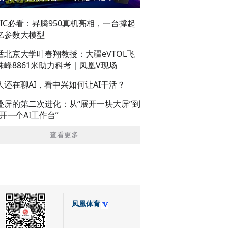
AIC必看：昇腾950真机亮相，一台撑起
亿参数大模型
话北京大学叶春翔教授：大疆eVTOL飞
珠峰8861米助力科考｜凤凰V现场
人还在聊AI，看中兴如何让AI干活？
叠屏的第二次进化：从“展开一块大屏”到
展开一个AI工作台”
查看更多
凤凰体育