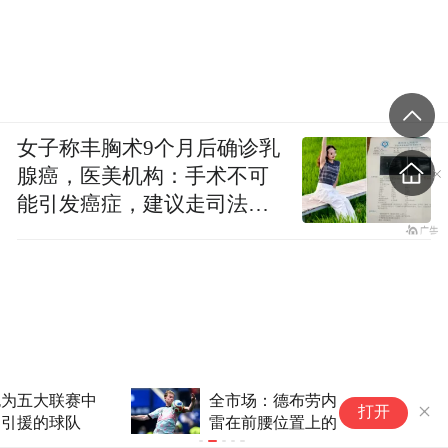
女子称丰胸术9个月后确诊乳
腺癌，医美机构：手术不可
能引发癌症，建议走司法途
径
全市场：德布劳内仍是加拉塔萨
德
打开
雷在前腰位置上的备选
展
速