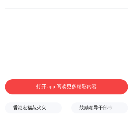
为中国队锁定该项目的金银牌。
在当地时间下午进行的决赛中，李樟煜再接
再厉，为中国代表团赢得本届残奥会的首枚
金牌，这也是李樟煜在残奥会上的第五金。
梁伟聪获得银牌。
王小梅，女子C1-3级3000米个人追逐赛中，
“00后”小将王小梅以3分41秒692的成绩刷新
世界纪录，为中国代表团赢得本届残奥会的
打开 app 阅读更多精彩内容
第二金。
香港宏福苑火灾跨部门调查最终报告：大火或由烟头引起
鼓励领导干部带头休假之后又撤回文件，到底什么意思嘛？
游泳赛场，女子50米自由泳S6级别决赛中，
中国选手蒋裕燕以32秒59的成绩夺冠，并打