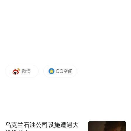
破残奥会纪录。女子50米自由泳S10级决赛，
陈懿以27秒10的成绩夺冠，帮助中国代表团
拿下巴黎残奥会第四金。
“特别声明：以上作品内容(包括在内的视频、图片或音
频)为凤凰网旗下自媒体平台“大风号”用户上传并发
布，本平台仅提供信息存储空间服务。
Notice: The content above (including the videos,
pictures and audios if any) is uploaded and posted
by the user of Dafeng Hao, which is a social media
platform and merely provides information storage
space services.”
乌克兰石油公司设施遭遇大