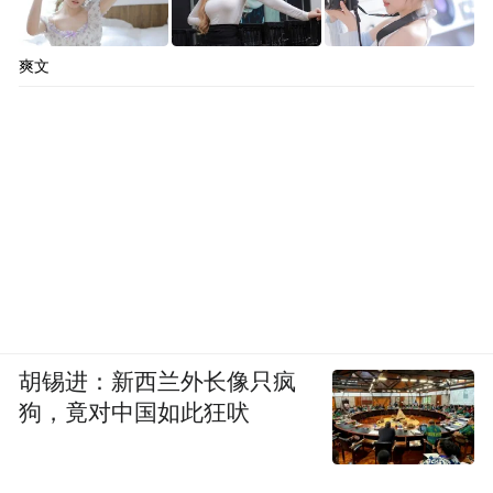
爽文
胡锡进：新西兰外长像只疯
狗，竟对中国如此狂吠