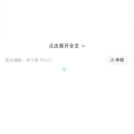
点击展开全文
举报
责任编辑：虎千琳 PN423
当地时间29日是巴黎残奥会开赛的第一天。
在当日进行的场地自行车男子C1级3000米个
人追逐赛资格赛中，36岁的李樟煜和队友梁
伟聪联袂出战。在率先出场的梁伟聪暂列第
一名时，随后出场的李樟煜更胜一筹，以3分
31秒338的成绩打破世界纪录，与梁伟聪以资
格赛前两名的身份进入冠亚军争夺战，提前