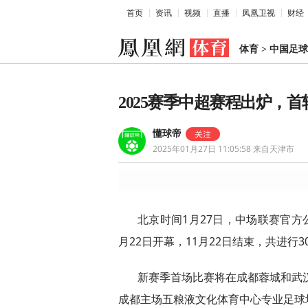
首页
资讯
视频
直播
凤凰卫视
财经
体育
>
中国足球
2025赛季中超赛程出炉，
懂球帝
2025年01月27日 11:05:58
来自天津市
北京时间1月27日，中场联赛官方
月22日开幕，11月22日结束，共进行3
新赛季首场比赛将在成都蓉城和武汉三
成都主场五粮液文化体育中心专业足球