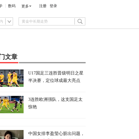
学
数码
注册
登录
更多
内
门文章
U17国足三连胜晋级明日之星
半决赛，定位球成最大亮点
3连胜欧洲强队，这支国足太
惊艳
中国女排李盈莹心脏出问题，