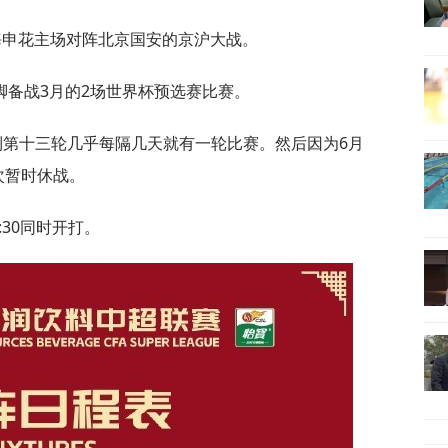
上海申花主场对阵北京国安的京沪大战。
脚备战3月的2场世界杯预选赛比赛。
到第十三轮几乎每隔几天就有一轮比赛。然后因为6月
次暂时休战。
:30同时开打。