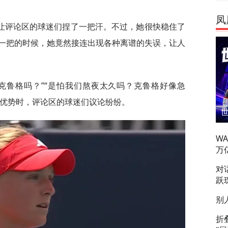
凤
让评论区的球迷们捏了一把汗。不过，她很快稳住了
一把的时候，她竟然接连出现各种离谱的失误，让人
克鲁格吗？”“是怕我们熬夜太久吗？克鲁格好像急
1的优势时，评论区的球迷们议论纷纷。
W
万
对
跃
别
折