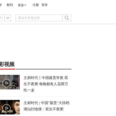
学
数码
注册
登录
更多
内
彩视频
主厨时代丨中国最贵宵夜:双
生不夜粥 每晚都有人花两万
吃一桌
主厨时代 | 中国”最贵“大排档
潮汕扫地僧：双生不夜粥