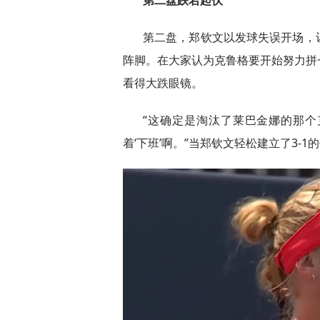
第二盘，郑钦文以发球失误开场，
阵脚。在大家认为克鲁格要开始努力拼
看得大跌眼镜。
“这确定是淘汰了莱巴金娜的那个
着‘下班’啊。”当郑钦文轻松建立了3-