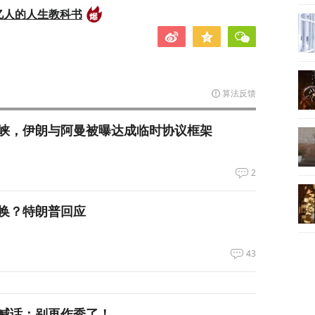
亿人的人生教科书
算法反馈
峡，伊朗与阿曼被曝达成临时协议框架
2
换？特朗普回应
43
喊话：别再作秀了！