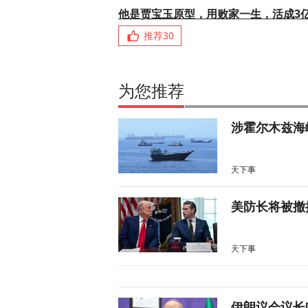
他是贾宝玉原型，用败家一生，活成3
推荐
30
为您推荐
涉霍尔木兹海
天下事
美防长将被撤
天下事
伊朗议会议长