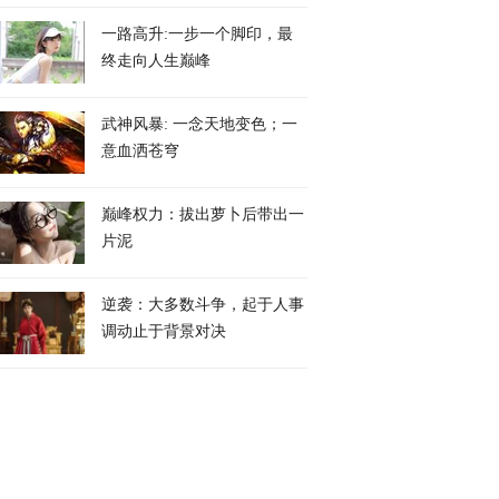
一路高升:一步一个脚印，最
终走向人生巅峰
武神风暴: 一念天地变色；一
意血洒苍穹
巅峰权力：拔出萝卜后带出一
片泥
逆袭：大多数斗争，起于人事
调动止于背景对决