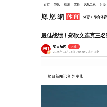
首页
资讯
视频
直播
凤凰卫视
财经
体育
>
综合体育
最佳战绩！郑钦文连克三名
极目新闻
2025年03月25日 06:58:59
来自湖北
极目新闻记者 陈凌燕