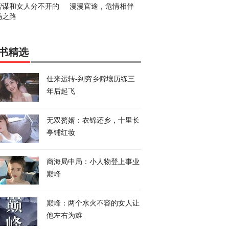
智谋和女人分不开的
漫漫官途，危情相伴
场之路
书精选
仕来运转-到穷乡僻壤历练三
年后起飞
无双赘婿：衣锦还乡，十里长
亭铺红妆
商海局中局：小人物登上事业
巅峰
巅峰：两个水火不容的女人让
他左右为难