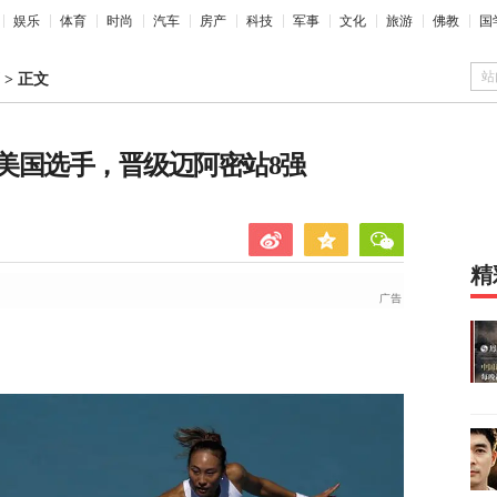
娱乐
体育
时尚
汽车
房产
科技
军事
文化
旅游
佛教
国
站
>
正文
美国选手，晋级迈阿密站8强
精