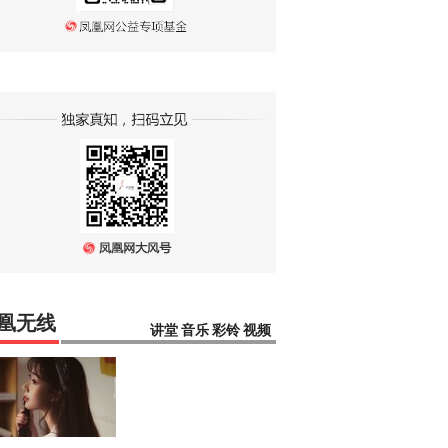
凰无线
讲堂
音乐
彩铃
视频