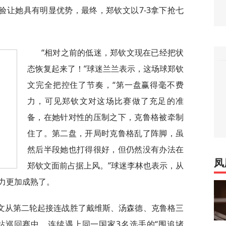
验让她具有明显优势，最终，郑钦文以7-3拿下抢七
“相对之前的低迷，郑钦文现在已经把状
态恢复起来了！”球迷兰兰表示，这场球郑钦
文完全把控住了节奏，“第一盘赢得毫不费
力，可见郑钦文对这场比赛做了充足的准
备，在她针对性的压制之下，克鲁格被牵制
住了。第二盘，开局时克鲁格乱了阵脚，虽
然后半段她也打得很好，但仍然没有办法在
凤
郑钦文面前占据上风。”球迷李林也表示，从
力更加成熟了。
文从第二轮起接连战胜了戴维斯、汤森德、克鲁格三
站巡回赛中，连续遇上同一国家3名选手的“围追堵