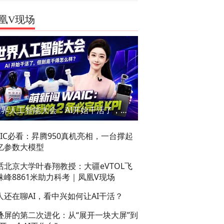
凰V现场
世界人工智能大会：AI开始干活了，但到底干的怎么样？萌新闯WAIC
AIC必看：昇腾950真机亮相，一台撑起
亿参数大模型
话北京大学叶春翔教授：大疆eVTOL飞
珠峰8861米助力科考｜凤凰V现场
人还在聊AI，看中兴如何让AI干活？
叠屏的第二次进化：从“展开一块大屏”到