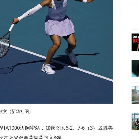
钦文（新华社图）
TA1000迈阿密站，郑钦文以6-2、7-6（3）战胜美
次在阳光双赛背靠背闯入8强。