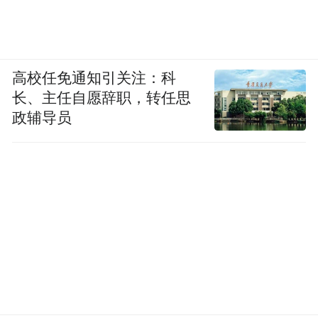
高校任免通知引关注：科
长、主任自愿辞职，转任思
政辅导员