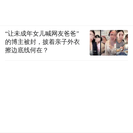
“让未成年女儿喊网友爸爸”
的博主被封，披着亲子外衣
擦边底线何在？