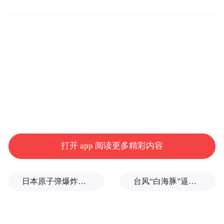
6月1日，中国队球员万项（左）在比赛中庆
祝进球。新华社发（孟和朝鲁摄）
打开 app 阅读更多精彩内容
日本原子弹爆炸亲历者反对高市修改无核三原则，“她应该下台”
台风“白海豚”逼近浙闽沿海，10余省份将掀强风雨