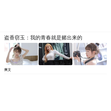
盗香窃玉：我的青春就是赌出来的
爽文