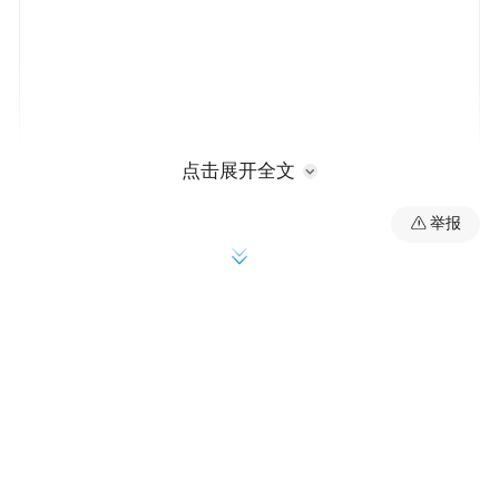
点击展开全文
举报