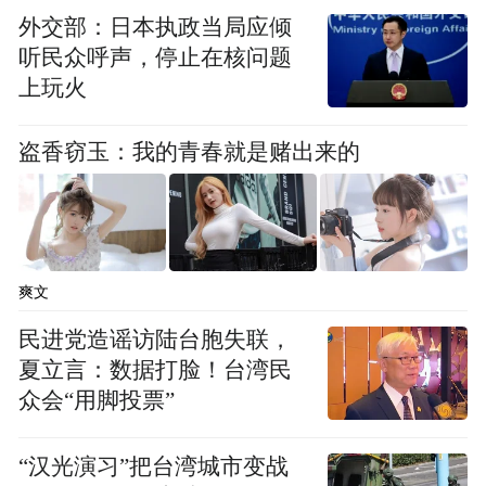
外交部：日本执政当局应倾
听民众呼声，停止在核问题
上玩火
盗香窃玉：我的青春就是赌出来的
爽文
民进党造谣访陆台胞失联，
夏立言：数据打脸！台湾民
众会“用脚投票”
“汉光演习”把台湾城市变战