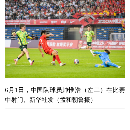
6月1日，中国队球员帅惟浩（左二）在比赛
中射门。新华社发（孟和朝鲁摄）