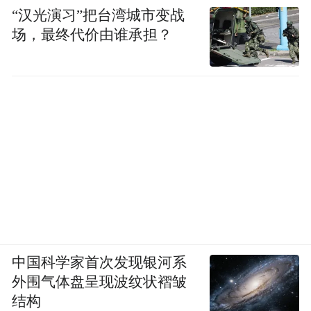
“汉光演习”把台湾城市变战
场，最终代价由谁承担？
中国科学家首次发现银河系
外围气体盘呈现波纹状褶皱
结构