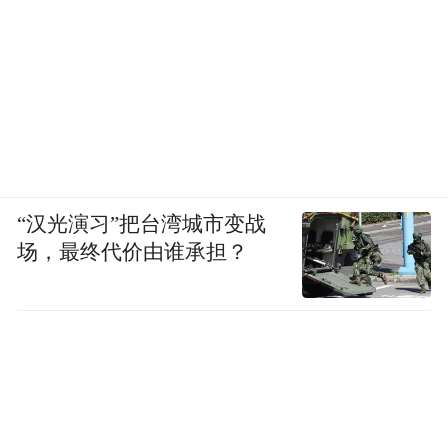
“汉光演习”把台湾城市变战
场，最终代价由谁承担？