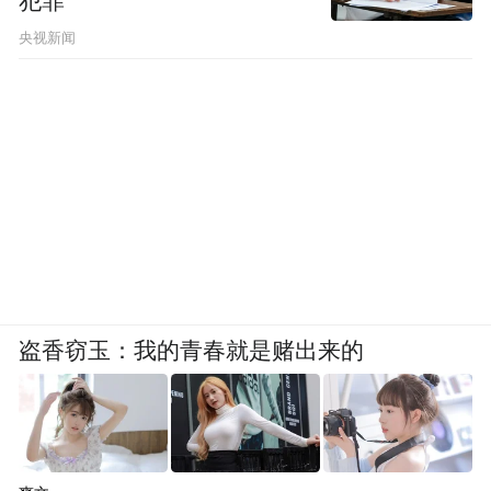
犯罪
央视新闻
盗香窃玉：我的青春就是赌出来的