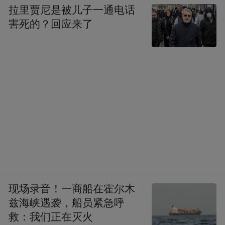
些应该去更好地了解它的人变得复杂了。”
这
拉里贾尼是被儿子一通电话
句话放在现今的中国足球身上无疑是最为合
害死的？回应来了
适的。面对竞技成绩的不理想，我们总是将
简单的问题复杂化，反而忽略了其四个基本
要素，而去探讨与竞技本身并无太多直接关
系的其他问题，导致事情越搞越复杂，直至
最终总是让人摸不清头脑，变得神秘莫测。
在这次18强赛期间，中国队首轮客场0比7负
于日本队，这是迄今为止中国足球在洲际大
赛中最惨的失利，球迷、百姓愤怒要求马上
撤换主帅伊万也是再正常不过的反应。但
现场录音！一商船在霍尔木
兹海峡遇袭，船员紧急呼
是，相关部门、相关领导却将主帅下课与否
救：我们正在灭火
和是否急功近利、是否久久为功联系到一