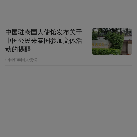
是下滑的情况，可大家心里都很清楚，当时
所选择走的路没有错，只要继续走下去就可
以看见光明，就像中国男足最终在2001年历
中国驻泰国大使馆发布关于
史性地取得了世界杯入场券那样。
中国公民来泰国参加文体活
动的提醒
但是，当我们至今依然还在这条路上继续前
中国驻泰国大使馆
行时，我们开始自我怀疑了。譬如，中国足
球当前最缺乏的人才问题，多年来依然没有
找到适合自己的足球人才培养体系。曾经在
专业时代的业余体校制度下，中国足球有完
善的四级人才输送网络，确保人才源源不断
涌现。但职业化后，从足球学校到各省市的
全运梯队，从职业俱乐部梯队到校园足球，
青少年球员培养体系究竟应该如何走，至今