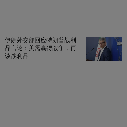
普及和体系，但职业足球必须拥有精细和完
美的系统与体系。”
迄今为止，中国足球职业化改革之后，尚未
建立起自己的系统和体系，自然也就谈不上
伊朗外交部回应特朗普战利
精细和完美，所以竞技成绩反而是每况愈
品言论：美需赢得战争，再
谈战利品
下。在这种情况下，类似像村超、苏超这样
的业余足球却成为用来挤兑中国职业足球的
武器，甚至要挑战职业足球。而这恰恰进一
步加剧了社会对足球问题认知的混乱。
问题三：将简单的问题人为复杂化
足球有两个基本属性，一是社会属性，也就