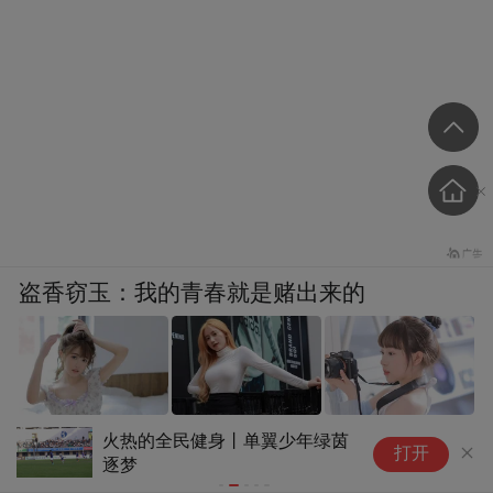
盗香窃玉：我的青春就是赌出来的
爽文
火热的全民健身丨单翼少年绿茵
官方：
打开
逐梦
力行为被