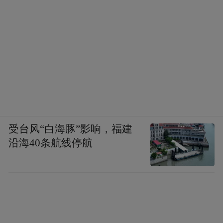
一思想，重新认识足球与中国足球，让中国
足球回归“简单”的本质。
受台风“白海豚”影响，福建
沿海40条航线停航