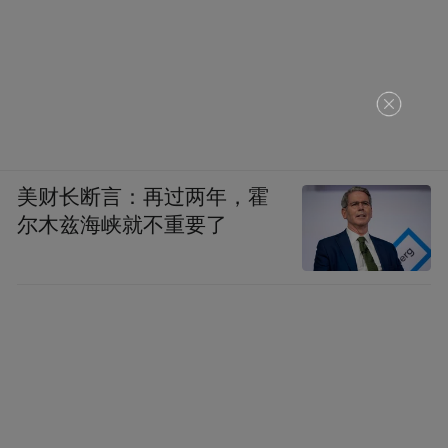
谓的简单，就是“内涵”要简单，一片场地，
两个球门，双方各11名球员，外加一个足
球，然后围绕着四个要素展开。而我们将中
国足球搞得很复杂，关键在于将其外延无限
扩大，导致只能无疾而终。
美财长断言：再过两年，霍
问题四：中国足球改革之路越走越迷茫
尔木兹海峡就不重要了
从1992年红山口会议起步，中国足球开始实
施全面改革。过去的30多年时间里，我们在
最初也曾困惑、迷茫过，但那个时候大家都
知道，中国足球是走在一条很明确的道路
上，在从专业体制向职业体制转变的过程中
虽遇到了困难，遇到过竞技成绩不理想甚至