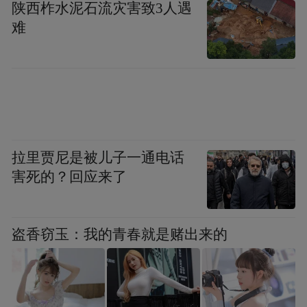
陕西柞水泥石流灾害致3人遇
《中国足球改革发展总体方案》中也提到，
难
要“全面实现足球的社会价值和功能”。在这
种情况下，如果我们单纯只认为《方案》的
出台是为了提高中国足球的竞技水平、去参
加几次世界杯，就显得过于狭隘了。《方
案》中明确提出远期目标是“成功申办世界
杯”，但如果把主办世界杯仅仅当作是主办一
拉里贾尼是被儿子一通电话
项体育赛事，而没有意识到通过主办世界杯
害死的？回应来了
可以促进整个社会的基础建设、城市建设，
进而推动整个社会向前发展，那么即便是拿
盗香窃玉：我的青春就是赌出来的
到了世界杯主办权，我们也将错过推动社会
发展的良机。包括发展校园足球，也不单单
是为了培养足球人才，而是通过开展校园足