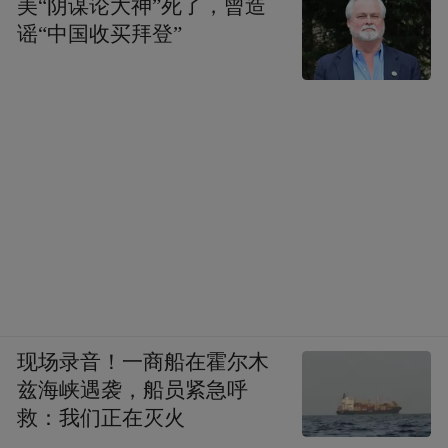
美“阴谋论大神”死了，曾造
谣“中国收买拜登”
现场录音！一商船在霍尔木
兹海峡遇袭，船员紧急呼
救：我们正在灭火