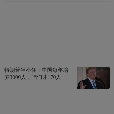
特朗普坐不住：中国每年培
养3000人，咱们才170人