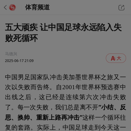
体育频道
五大顽疾 让中国足球永远陷入失
败死循环
马德兴
2025-06-17 21:09
中国男足国家队冲击美加墨世界杯之旅又一
次以失败而告终。自2001年世界杯预选赛中
出线之后，这已经是连续第六次冲击失败
“小结、反
了。每一次失败，我们总是离不开
思、换帅、重新上路再冲击”
这样一个循环往
复的套路。实际上，中国足球走到今天这一