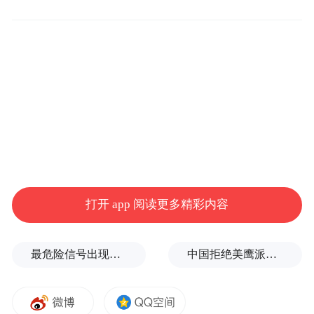
湖人自1979年起归巴斯家族所有，当时杰里-
巴斯以6750万美元从杰克-肯特-库克手中购
得该球队。在随后的几十年里，湖人赢得了
11次NBA总冠军，是同期NBA夺冠次数最多
的球队。
值得一提的是，在福布斯去年公布的2024全
球市值50大球队中，湖人估值仅为71亿，
打开 app 阅读更多精彩内容
NBA球队最高的是勇士为88亿。
最危险信号出现！全球能源大动脉岌岌可危
中国拒绝美鹰派副防长访华？弦外之音被热议
而在美国体育商业媒体Boardroom最近更新的
NBA球队市值排行榜中，勇士94亿美元高居
联盟第一，尼克斯估值为75亿美元排名第