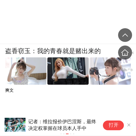
盗香窃玉：我的青春就是赌出来的
爽文
斯基拉：卢卡库已和费内巴切谈
打开
妥一份2+1合同