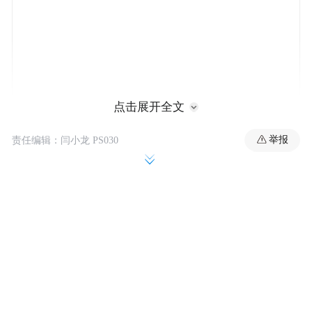
点击展开全文
举报
责任编辑：闫小龙 PS030
交易完成后，珍妮-巴斯将继续担任湖人队
“球队总裁”，尽管多数控股权将转移。
马克-沃尔特是TWG Global控股公司的CEO兼
董事长，拥有多个职业体育组织的股份，包
括MLB洛杉矶道奇队、WNBA洛杉矶火花
队、凯迪拉克F1车队。