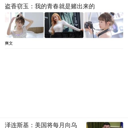
是股东说了算的联赛。
盗香窃玉：我的青春就是赌出来的
有人说中超只是足球，苏超则是偏向足球带
动文旅消费。这么说很刻意概念化，也很偏
颇。
爽文
泽连斯基：美国将每月向乌