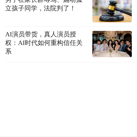
府打造的球队。两者又有多大区别？无非是
立孩子同学，法院判了！
给球队行便利的政府资源投入的多和少。成
都蓉城的口号是“为了更好的城市”，跟城市
归属感、城市荣誉深度捆绑，不也跟十三太
AI演员带货，真人演员授
保强调的地域归属感一模一样。
权：AI时代如何重构信任关
系
中超经历了几十年发展，市场化运营程度略
深一些，国际化程度更高一些，可是在管理
风格上两者是一样。比如，一些场上犯规，
中超和苏超依照的处罚规范跟国际上并不一
致，从重处罚的理由往往是“引起不良社会反
响”。一到国足重要比赛日，中超就会很不职
业地被切断，只为给国足留出长期集训时
间。中超还是一个“上面”说了算的联赛而不