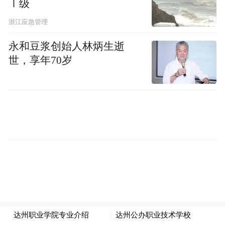
Ⅰ级
国足世预赛场场爆满
浙江应急管理
理论上，虽然国脚都是职业球员，但国家队
永和豆浆创始人林炳生逝
世，享年70岁
并不是职业球队，没有职业、业余之分。按
照政治正确的说法，每个球员都有为国征战
的义务，那么国家队是从所有球员中筛选出
来的队伍，国脚是从中超、中甲等职业联赛
以及苏超、浙超、粤超这类业余赛事的所有
中国籍球员中选拔出来的水平最高的一批球
员。只因为中超球员的水平国内最高，所以
这些球员刚好来自中超。
所以从球员的选拔流程上看，不能说苏超跟