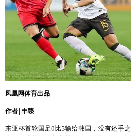
凤凰网体育出品
作
者|丰臻
东亚杯首轮国足0比3输给韩国，没有还手之