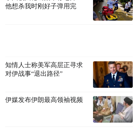
他想杀我时刚好子弹用完
6万余人现场观战南京队和苏州队的比赛
知情人士称美军高层正寻求
苏超和中超球员都来自同样的青训土壤，这
对伊战事“退出路径”
没有异议。至于联赛组织体系，有人说中超
和苏超是两码事。未必。
伊媒发布伊朗最高领袖视频
中国的职业联赛经常被称为伪职业联赛，充
其量是半职业联赛，并不是真正意义上的市
场化、理想化的职业联赛。