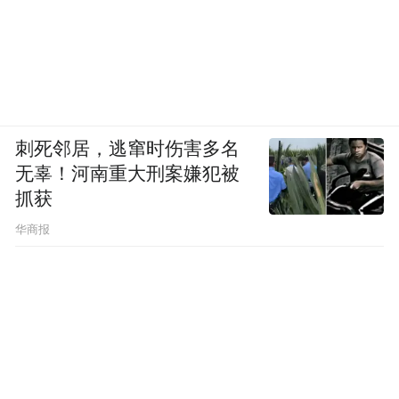
搞其它活动？他们怎么不围起来去看其它东
西？散装江苏的梗这么多年了为什么只有足
球能承载？我宁愿把苏超定义为足球经济而
不是文旅经济。
刺死邻居，逃窜时伤害多名
既然以足球出发，不管是业余足球还是半职
无辜！河南重大刑案嫌犯被
业足球，是政府公益足球还是资本逐利足
抓获
球，本质上都还是中国足球，中国足球还分
华商报
旱地和涝地不成？所以苏超、中超、国足都
是同一根线上的蚂蚱，是同一棵树上的果
实，都会一荣俱荣一损俱损。
至于有一种论调说，别搞国足了，就搞苏超
让群众自娱自乐就行。也不是不行，但这属