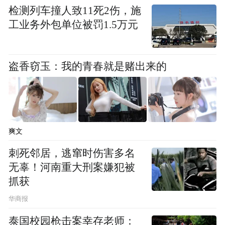
检测列车撞人致11死2伤，施
可以说，中超是国足的显性部分，苏超、浙
工业务外包单位被罚1.5万元
超、粤超等是国足的隐性部分。
盗香窃玉：我的青春就是赌出来的
至于国足水平为什么这么差，抛开社会风
俗、教育土壤、文化基因这类谈也意义不大
的因素不谈，无外乎几个原因：联赛组织体
系不够好、青训水平不够好。
爽文
刺死邻居，逃窜时伤害多名
无辜！河南重大刑案嫌犯被
抓获
华商报
泰国校园枪击案幸存老师：