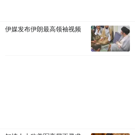
于搞特殊，朝鲜国家队就经常直接退赛。中
国足球这些年虽然屡战屡败，但也有可爱之
处，它哪怕回回鼻青脸肿也绝不当鸵鸟，是
伊媒发布伊朗最高领袖视频
不是这个道理。
“特别声明：以上作品内容(包括在内的视频、图片或音
频)为凤凰网旗下自媒体平台“大风号”用户上传并发
布，本平台仅提供信息存储空间服务。
Notice: The content above (including the videos,
pictures and audios if any) is uploaded and posted
by the user of Dafeng Hao, which is a social media
platform and merely provides information storage
space services.”