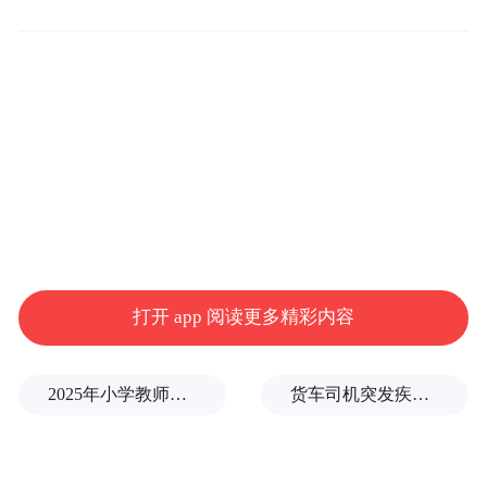
论调是：有苏超就够了，看什么国足。
苏超是火，国足正好被拿到火上烤了。
一些看苏超的网友嫌弃国足，理由是：苏超
给群众带来快乐，国足让人窝火。
这倒是两个事实。但把这两个事实放在一起
作为嘲讽国足的理由，在物理逻辑上是不通
打开 app 阅读更多精彩内容
的。这种嘲讽也恰是中国足球从上到下、从
内到外呈现一片混沌状态的结果之一。很多
人关注苏超和国足，但并不在意这两件事物
2025年小学教师减少13.19万
货车司机突发疾病晕倒车轮边，陌生同行第一时间发现并救助
的来龙去脉和内在关联。