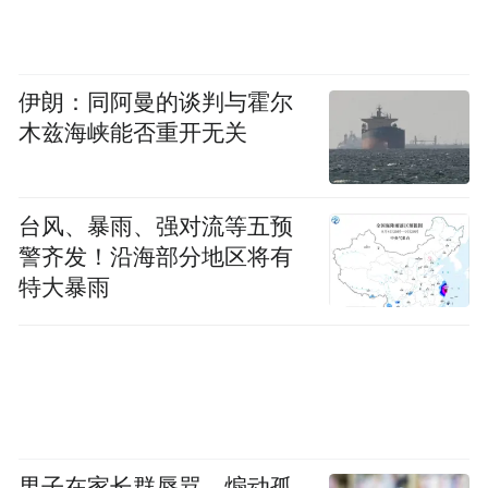
“金元足球时代”的中超相当于房地产企业联
赛，有泡沫之下的疯狂投入，没有真正拉升
俱乐部的市场价值，只沉迷于通过足球城市
伊朗：同阿曼的谈判与霍尔
名片绑定政商关系，联赛本身很脆弱。“金元
木兹海峡能否重开无关
足球”的底色可能也是地方政府权力和资源
——房地产需要的是土地。
台风、暴雨、强对流等五预
警齐发！沿海部分地区将有
现在的中超接近于“国企联赛”，本质上是政
特大暴雨
府主导下的城市名片足球联赛。除了北京国
安还在由房企中赫苦苦支撑，山东泰山、成
都蓉城、上海申花、上海海港这几家豪门俱
乐部是典型的政府主导的足球。苏超是江苏
省政府主导的联赛，苏超各支球队是地方政
男子在家长群辱骂、煽动孤