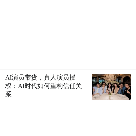
调文旅，但并不代表这是苏超独有的。中甲
的广西平果、中超的云南玉昆等职业俱乐
部，也早打了文旅的牌。
苏超作为一个区域性的业余联赛办得这么热
闹，很特殊，是政府主导办赛的一个经典案
例。但它的组织动力、它的足球土壤、它的
球队来源，跟最初的中超和现在的中超没有
AI演员带货，真人演员授
什么区别。只是江苏省政府投入的组织资
权：AI时代如何重构信任关
源，比任何单一一家中超俱乐部得到的资源
系
都要多。
有人说苏超看的不是足球，足球只是道具。
这是低估了足球的价值。江苏省政府怎么不