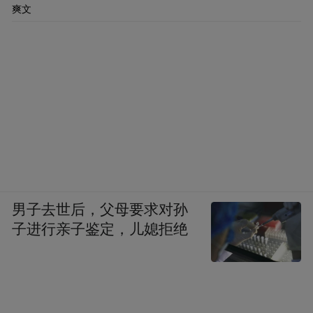
最后插播一条新闻，因腾出薪资空间签约斯
爽文
玛特而被湖人裁掉的米尔顿找到下家了。
只不过这次他选择了离开NBA加盟了海外球
队贝尔格莱德游击队，据悉双方达成了两年
合同，新赛季年薪为120万美刀。
男子去世后，父母要求对孙
子进行亲子鉴定，儿媳拒绝