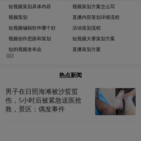
今夏东子除了进行严格的身材管理外，和湖
人的续约事宜也在同步进行。
热点新闻
因被独行侠交易走，东子今夏没法拿到5年
3.45亿这类超级顶薪合同，且到了8月3日
男子在日照海滩被沙蜇蜇
起，他才能与湖人进行提前续约。
伤，5小时后被紧急送医抢
救，景区：偶发事件
续约的类型分两种：一是签下一份4年2.29亿
美元的顶薪合同；二是选择短期限的3年1.6
亿合同，包含球员选项。