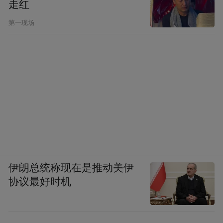
2.07亿，还剩下赛季4427万以及26-27赛季带
走红
球员选项的4712万没有履行；
第一现场
如果4年续约达成，那么26-27赛季球员选项
会被放弃，整合成最终新合同将总计为5年
2.73亿！
伊朗总统称现在是推动美伊
协议最好时机