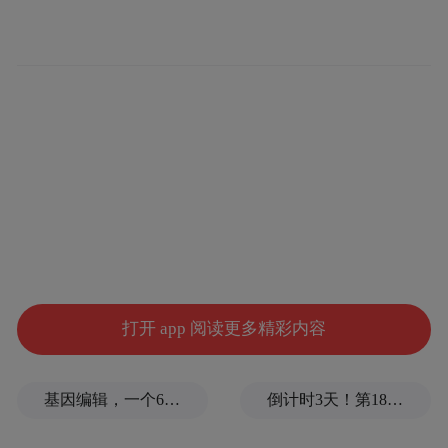
打开 app 阅读更多精彩内容
基因编辑，一个6岁女孩之死
倒计时3天！第18届影响世界华人盛典即将启幕