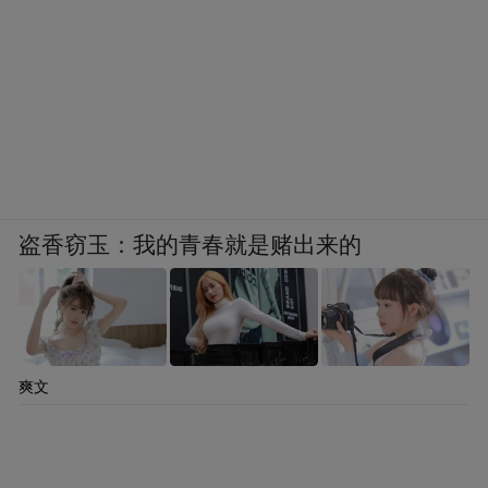
Notice: The content above (including the videos,
pictures and audios if any) is uploaded and posted
by the user of Dafeng Hao, which is a social media
platform and merely provides information storage
space services.”
盗香窃玉：我的青春就是赌出来的
爽文