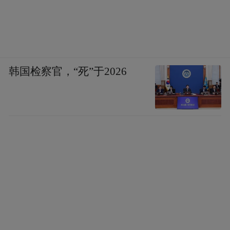
但或许是因CBA球队更换外援频繁无法给出
全额保障合同，米尔顿并没有考虑，毕竟眼
下即将三十而立，争取一份稳定的薪水才能
韩国检察官，“死”于2026
得到养家糊口的保障。
如此一来，签下斯玛特被迫裁掉的两位湖人
旧将都找到了新单位！