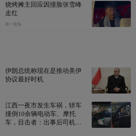
烧烤摊主回应因撞脸张雪峰
走红
第一现场
显而易见，选择4年合约主打一个入袋为安；
而选择3年合约则是铺垫未来，可以在2028年
达成在NBA效力10年的条件，从而签下5年约
伊朗总统称现在是推动美伊
4.18亿的超级顶薪合同。
协议最好时机
江西一夜市发生车祸，轿车
撞倒10余辆电动车、摩托
车，目击者：出事后司机一
直坐车里