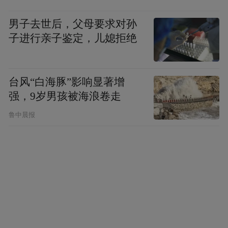
男子去世后，父母要求对孙
子进行亲子鉴定，儿媳拒绝
据斯洛文尼亚当地媒体报道，东子最后选择
台风“白海豚”影响显著增
的是4年2.29亿的续约选项，会在下周飞往美
强，9岁男孩被海浪卷走
国尽快跟湖人签订新合同之后，再返回斯洛
鲁中晨报
文尼亚国家队备战8月27开打的欧锦赛。