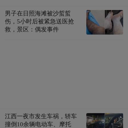
男子在日照海滩被沙蜇蜇
伤，5小时后被紧急送医抢
救，景区：偶发事件
除了米尔顿外，古德温也重回了故地菲尼克
斯，辅助布克和格林重启太阳新征程。
江西一夜市发生车祸，轿车
撞倒10余辆电动车、摩托