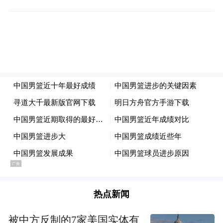
此外，中国男篮本届亚洲杯场均失误数是
10.3个，和伊朗男篮并列第二少（最少的是
菲律宾，场均10.2个）。
“特别声明：以上作品内容(包括在内的视频、图片或音
频)为凤凰网旗下自媒体平台“大风号”用户上传并发
布，本平台仅提供信息存储空间服务。
Notice: The content above (including the videos,
pictures and audios if any) is uploaded and posted
热点新闻
by the user of Dafeng Hao, which is a social media
platform and merely provides information storage
space services.”
被中方反制的7家美国实体有