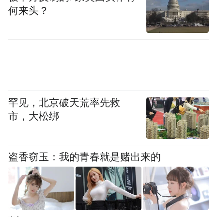
何来头？
罕见，北京破天荒率先救
市，大松绑
盗香窃玉：我的青春就是赌出来的