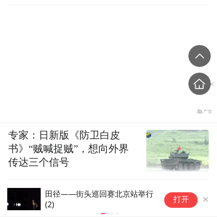
专家：日新版《防卫白皮
书》“贼喊捉贼”，想向外界
传达三个信号
赫塔费官方：乌切右膝遭遇严重
西
打开
伤病，他将缺席整个26/27赛季
常