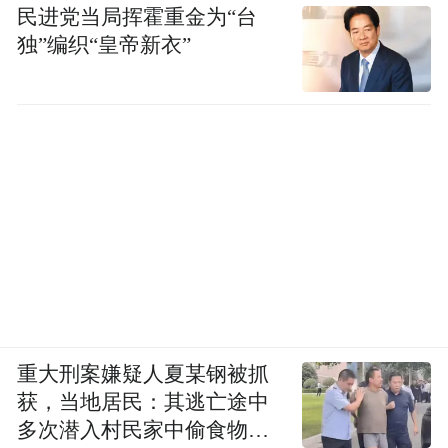
民进党当局挥霍重金为“台
独”编织“皇帝新衣”
重大刑案嫌疑人夏某钢被抓
获，当地居民：其逃亡途中
多次潜入村民家中偷食物被