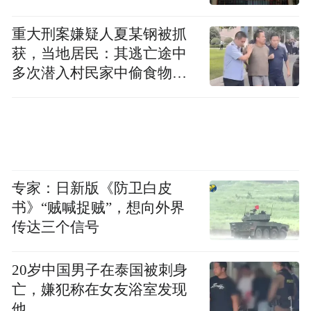
重大刑案嫌疑人夏某钢被抓
获，当地居民：其逃亡途中
多次潜入村民家中偷食物被
发现
专家：日新版《防卫白皮
书》“贼喊捉贼”，想向外界
传达三个信号
20岁中国男子在泰国被刺身
亡，嫌犯称在女友浴室发现
他