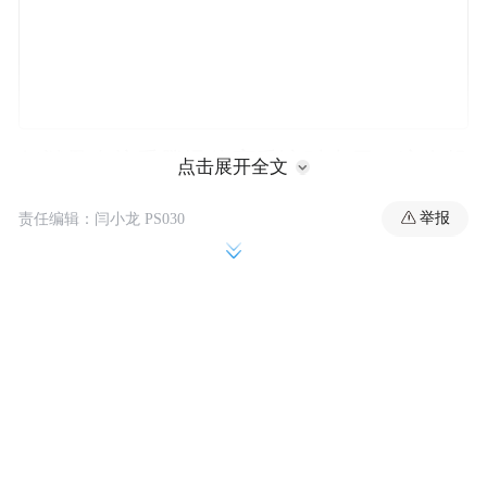
何猷君在接受腾讯体育采访时表示，这次投
点击展开全文
资可遇不可求。自己从球迷成为股东之一，
举报
责任编辑：闫小龙 PS030
会有更多的参与感和责任感，希望球队能做
得更多更好。他认为从中国市场来看，凯尔
特人无论是从商业价值还是粉丝量，都有提
升的空间。
何猷君还谈到杨瀚森入选NBA，称这对中国
年轻球员是很大的鼓舞。今年6月，在2025年
NBA新秀选拔大会中，中国球员杨瀚森首轮