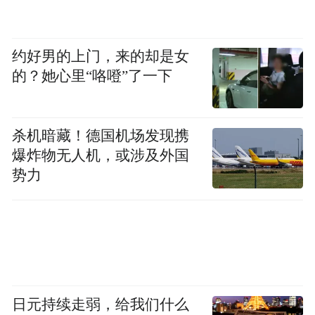
奇泽姆在波士顿郊区长大，也是凯尔特人的
铁杆球迷。此次收购完成，奇泽姆将出任球
约好男的上门，来的却是女
队理事会主席，格鲁斯贝克和阿迪亚-米塔尔
的？她心里“咯噔”了一下
担任候补主席。格罗斯贝克还将继续担任球
队CEO直至2028年。
杀机暗藏！德国机场发现携
编辑|陈柯名 盖源源
爆炸物无人机，或涉及外国
势力
校对|金冥羽
每日经济新闻综合自界面新闻、新民晚报、
金羊网等
日元持续走弱，给我们什么