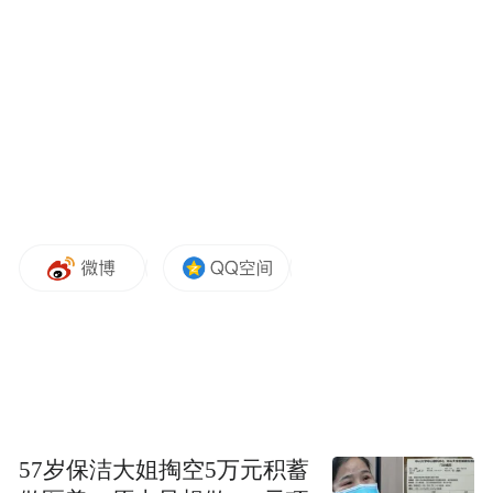
据悉，要想进入NBA球队管理层，参与者需
接受联盟严格的背景调查，并获得其他29支
球队股东的一致同意，这一系列流程证明了
入局难度之大。在这一背景下，何猷君作为
中国企业家进入NBA职业球队管理层，不仅
是中国投资人与美国职业体育体系深度合作
的标志性事件，也为中国在国际顶级体育赛
事中争取更多话语权提供了新的契机。
2002年，姚明以状元身份踏入NBA，成为中
美篮球交流的大使；2019年蔡崇信收购布鲁
57岁保洁大姐掏空5万元积蓄
克林篮网队，进一步提升了华人在NBA中的