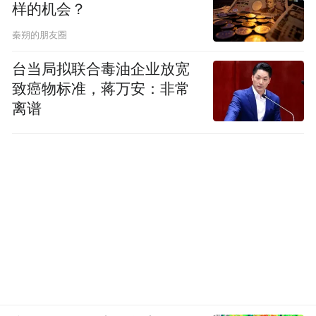
样的机会？
“特别声明：以上作品内容(包括在内的视频、图片或音
秦朔的朋友圈
频)为凤凰网旗下自媒体平台“大风号”用户上传并发
布，本平台仅提供信息存储空间服务。
台当局拟联合毒油企业放宽
Notice: The content above (including the videos,
致癌物标准，蒋万安：非常
pictures and audios if any) is uploaded and posted
by the user of Dafeng Hao, which is a social media
离谱
platform and merely provides information storage
space services.”