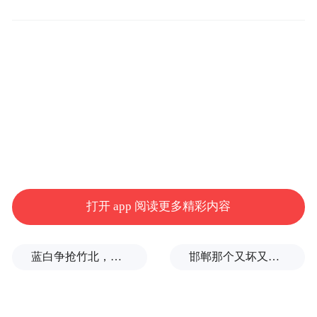
第16顺位被选中，将为波特兰开拓者队效
力，成为继姚明、易建联等第9位被NBA选秀
大会选中的中国球员。
打开 app 阅读更多精彩内容
蓝白争抢竹北，整合卡关！黄国昌：相信郑丽文会守诺
邯郸那个又坏又蠢的执行局长，只是积怨已久的冰山一角