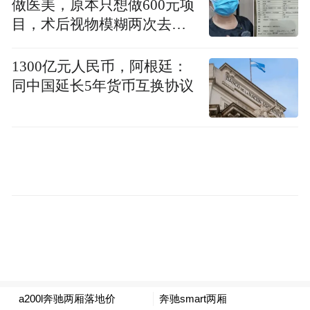
做医美，原本只想做600元项
影响力；如今，新一代中国球员杨瀚森、曾
目，术后视物模糊两次去医
凡博等球员不断在NBA崭露锋芒，而何猷君
院就诊
又成为凯尔特人的共同所有人……越来越多
1300亿元人民币，阿根廷：
同中国延长5年货币互换协议
的中国面孔正在NBA占有一席之地。