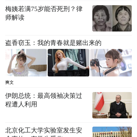
梅姨若满75岁能否死刑？律
师解读
据报道，何猷君是澳门“赌王”何鸿燊的儿
子，毕业于美国麻省理工学院。留学期间，
盗香窃玉：我的青春就是赌出来的
何猷君就是凯尔特人的球迷，此后，他也多
次在社交媒体上发布与凯尔特人有关的动
态，球队的杰伦·布朗是他最喜欢的球星。
爽文
目前，何猷君在电竞、酒店、商业服务领域
伊朗总统：最高领袖决策过
均有涉猎。其名下关联企业有8家，其中6家
程遭人利用
处于存续状态，包括武汉星威盛世网络科技
有限公司、上海尚猷网络科技有限公司、北
京寰聚商业管理有限公司、上海如竞玩家酒
北京化工大学实验室发生安