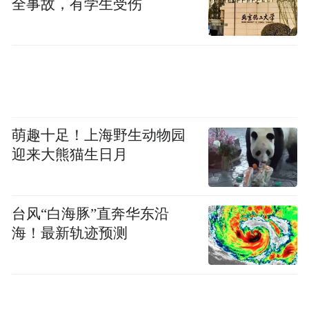
店管理有限公司等。
全事故，有学生受伤
何猷君此次投资凯尔特人，无疑是看中其豪
门球队的巨大商业价值。凯尔特人成立于
1946年，是夺冠次数最多的NBA球队，拥有
18个NBA总冠军和40多个名人堂成员。过去
23年间，在格鲁斯贝克领导的财团带领下，
萌趣十足！上海野生动物园
迎来大熊猫生日月
凯尔特人赢得两座NBA总冠军，并一直是联
盟运营最出色的球队之一。
台风“白海豚”直奔华东沿
今年3月，凯尔特人球队宣布由软件技术集团
海！最新轨迹预测
(STG)管理合伙人奇泽姆以61亿美元估值收购
球队，创下北美体育史上球队交易最高价纪
录。