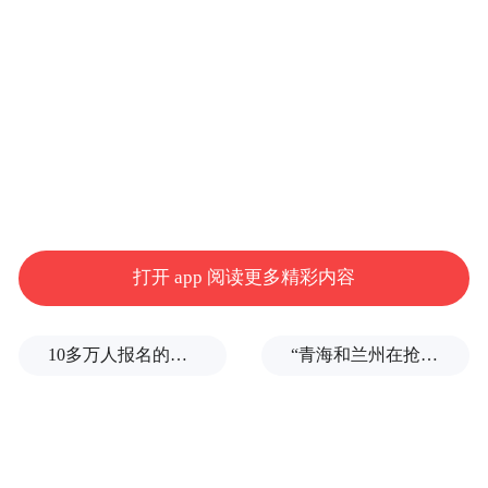
U22国足取胜可锁定小组第一出线
打平大概率能成为
成绩最好的4个小组第二中的一员
输球则要等待其他小组结果
打开 app 阅读更多精彩内容
面临不小风险
10多万人报名的考试，成绩全部作废，公平么？
“青海和兰州在抢一碗面？”青海媒体：这种说法，格局小了