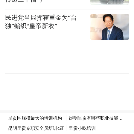
民进党当局挥霍重金为“台
独”编织“皇帝新衣”
面对北马里亚纳群岛队和东帝汶队
澳大利亚U22男足两场球