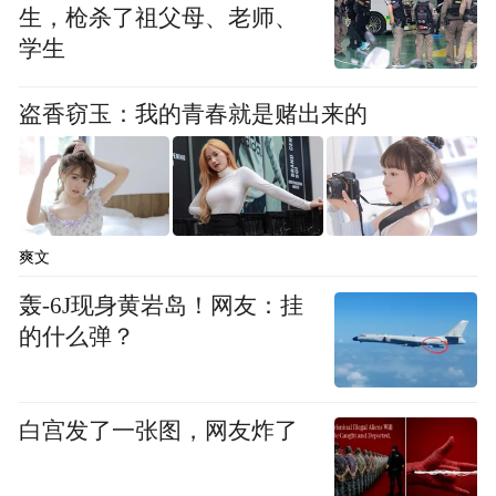
生，枪杀了祖父母、老师、
学生
不过
盗香窃玉：我的青春就是赌出来的
大家也不用过于担心中国队的前景
记者了解到
爽文
这支U22国足面对澳大利亚队
轰-6J现身黄岩岛！网友：挂
并非毫无胜算
的什么弹？
首先，虽然说澳大利亚队是
白宫发了一张图，网友炸了
亚足联旗下该年龄段最强的队伍之一