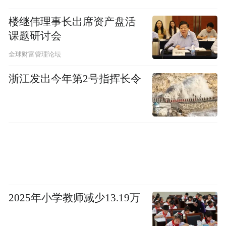
楼继伟理事长出席资产盘活
课题研讨会
另外
全球财富管理论坛
两队的实力差距
浙江发出今年第2号指挥长令
比成年国家队的实力差距要小
今年U22国足曾在盐城四国赛中
0:0战平乌兹别克斯坦队
1:0战胜韩国队
2025年小学教师减少13.19万
除出生于2003年和2004年的球员外