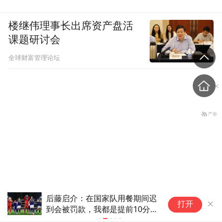
楼继伟理事长出席资产盘活
课题研讨会
全球财富管理论坛
后藤启介：在国家队用餐期间迟
3
26声枪响！14岁的初三学
打开
到会被罚款，我都是提前10分
连
生，枪杀了祖父母、老师、
钟到