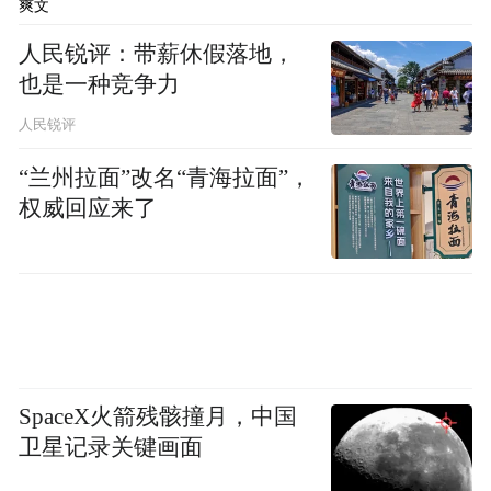
爽文
钰栋和拜合拉木的个人冲击力试图创造机
会。
人民锐评：带薪休假落地，
也是一种竞争力
中国队五后卫的防守让澳大利亚也找不到太
人民锐评
多的办法，尽管他们试图通过大范围转移寻
“兰州拉面”改名“青海拉面”，
找中国队的后防漏洞，但始终无法寻觅到太
权威回应来了
好的机会。安东尼奥的防反战术也被球员们
执行得很完美。澳大利亚更多时间只能在中
后场来回倒脚。
最后时刻，双方均未能取得进球，0比0的比
分保持到了终场。
SpaceX火箭残骸撞月，中国
卫星记录关键画面
中国队最终2胜1平拿到7分排名第二，虽然全