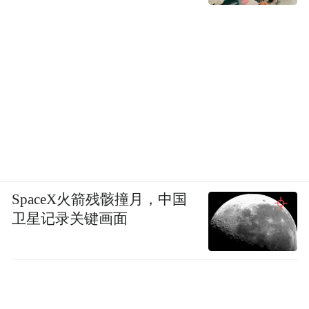
SpaceX火箭残骸撞月，中国
卫星记录关键画面