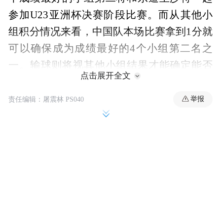
参加U23亚洲杯决赛阶段比赛。而从其他小
组积分情况来看，中国队本场比赛拿到1分就
可以确保成为成绩最好的4个小组第二名之
一。输球则将视其他小组结果才能确定能否
点击展开全文
出线。
举报
责任编辑：屠震林 PS040