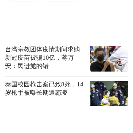
面对实力高出一筹的袋鼠军团，安东尼奥比
台湾宗教团体疫情期间求购
较务实地排出了5-3-2阵型，门将李昊，吾米
新冠疫苗被骗10亿，蒋万
安：民进党的错
提江、刘浩帆和彭啸组成三中卫，边后卫胡
荷韬和汪士钦，三中场徐彬伤愈复出搭档李
泰国校园枪击案已致8死，14
镇全和杨皓宇，双前锋拜合拉木、王钰栋。
岁枪手被曝长期遭霸凌
这个体系传递出稳守反击的思路，事实上两
年前带队打U20亚洲杯，安东尼奥对阵日
本、沙特和韩国三队都是类似体系，最终球
队从场面到结果都还算不错。