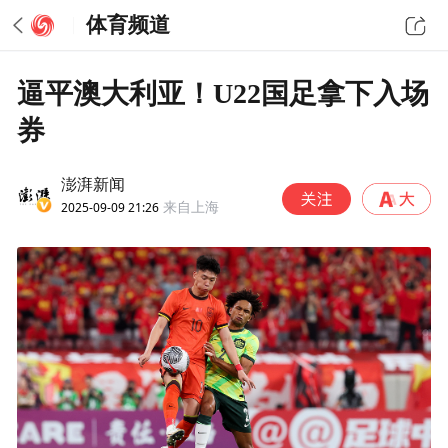
体育频道
逼平澳大利亚！U22国足拿下入场
券
澎湃新闻
2025-09-09 21:26
来自上海