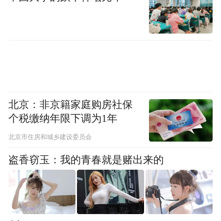
下半场双方打得更加直接。下半场开始后澳
大利亚率先进入状态，第49分钟通过大力界
外球制造中国队禁区内混乱，好在中国队门
将李昊扑出了对方禁区内的大力抽射。此
后，澳大利亚又获得禁区线上射门机会，可
惜打高。
北京：非京籍家庭购房社保
个税缴纳年限下调为1年
中国队把更多重心放在了防守上，澳大利亚
北京市住房和城乡建设委员会
队也没有太好的办法，双方的体力消耗也比
盗香窃玉：我的青春就是赌出来的
较大。
比赛进入最后20分钟，澳大利亚也放慢了节
奏，在中后场慢慢组织推进。中国队则靠王