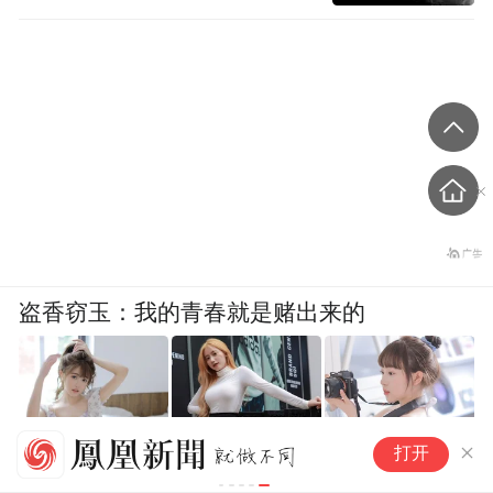
盗香窃玉：我的青春就是赌出来的
官
打开
爽文
玮