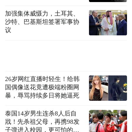
部小组赛阶段并未结束，但11个净胜球足以
确保中国队晋级决赛阶段。
加强集体威慑力，土耳其、
沙特、巴基斯坦签署军事协
议
“特别声明：以上作品内容(包括在内的视频、图片或音
频)为凤凰网旗下自媒体平台“大风号”用户上传并发
布，本平台仅提供信息存储空间服务。
Notice: The content above (including the videos,
pictures and audios if any) is uploaded and posted
by the user of Dafeng Hao, which is a social media
platform and merely provides information storage
space services.”
26岁网红直播时轻生！给韩
国偶像送花竟遭极端粉圈网
暴，辱骂持续多日将她逼死
泰国14岁男生连杀8人后自
戕！先杀祖父母，再携98发
子弹进入校园，更可怕的细