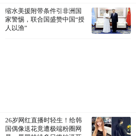
缩水美援附带条件引非洲国
家警惕，联合国盛赞中国“授
人以渔”
26岁网红直播时轻生！给韩
国偶像送花竟遭极端粉圈网