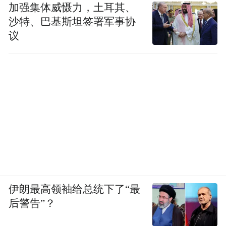
加强集体威慑力，土耳其、
沙特、巴基斯坦签署军事协
议
伊朗最高领袖给总统下了“最
后警告”？