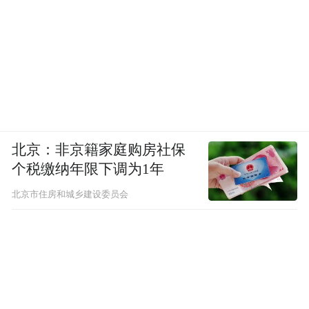
北京：非京籍家庭购房社保
个税缴纳年限下调为1年
北京市住房和城乡建设委员会