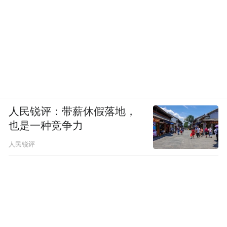
人民锐评：带薪休假落地，
也是一种竞争力
人民锐评