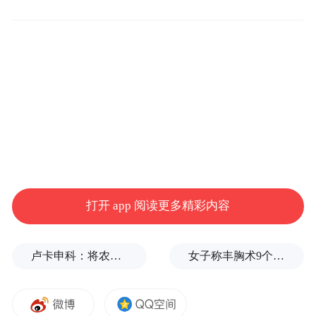
“首先从国际排名上可以看到，澳大利亚比中
国队高出70名；其次，他们的国家队已经连
续六届进入世界杯，他们还有很多在欧洲踢
球的球员。而在最近12年，各个年龄段的中
国国字号球队都没有赢过澳大利亚。”安东尼
奥主教练赛前把自己置于弱队位置，“本次预
选赛，所有数据都表明澳大利亚队很强，我
们唯一能够做的事情，就是自己做好准备。”
打开 app 阅读更多精彩内容
卢卡申科：将农忙季节不好好干活的人都发配边疆充军！
女子称丰胸术9个月后确诊乳腺癌，医美机构：手术不可能引发癌症，建议走司法途径