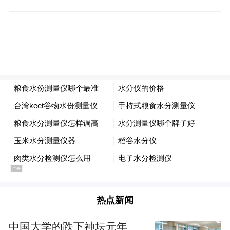
这场事关晋级U23亚洲杯正赛的关键战，吸
引了33022名球迷到现场观战。
面对中国队稳固的防守，澳大利亚上半场虽
有73.5%的控球率，但始终未能对中国队球门
形成威胁，双方射门次数也都不多，澳大利
亚4比2稍稍占优，但这6次射门都没射正。
热点新闻
中国大学的跌下神坛元年