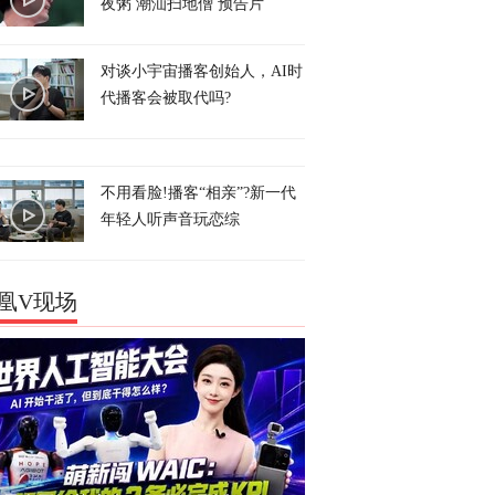
夜粥 潮汕扫地僧 预告片
对谈小宇宙播客创始人，AI时
代播客会被取代吗?
不用看脸!播客“相亲”?新一代
年轻人听声音玩恋综
凰V现场