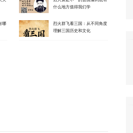
什么地方值得我们学
有哪
烈火群飞看三国：从不同角度
理解三国历史和文化
，台军丢盔弃甲，赖清德深夜逃跑，赌解放军
12
政客广岛致辞：不提美国是投弹国，却批评俄
374
察：一条社交媒体视频，为何让上万年轻人赌
40