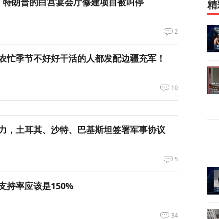
，特朗普的白宫宴会厅修建项目被叫停
精
2
农忙季节不好好干活的人都发配边疆充军！
10
力，土耳其、沙特、巴基斯坦签署军事协议
5
支持率应该是150%
34