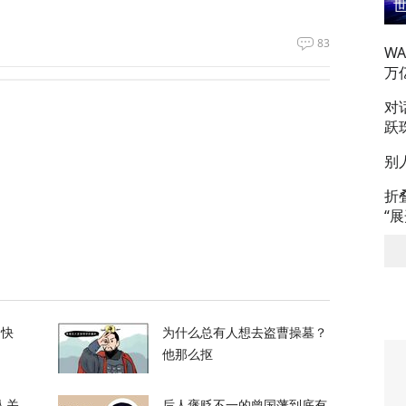
83
W
万
拦截！基辅防空失灵，西方靠不住了
对
跃
358
别
私下支持万斯参加下届美国大选
折
“
3
升机遭遇飞行安全事件，现场监控画面曝光
的快
为什么总有人想去盗曹操墓？
他那么抠
12
人关
后人褒贬不一的曾国藩到底有