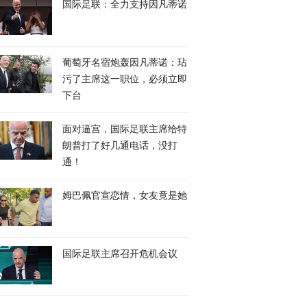
国际足联：全力支持因凡蒂诺
葡萄牙名宿炮轰因凡蒂诺：玷
污了主席这一职位，必须立即
下台
面对逼宫，国际足联主席给特
朗普打了好几通电话，没打
通！
姆巴佩官宣恋情，女友竟是她
国际足联主席召开危机会议