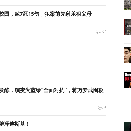
校园，致7死15伤，犯案前先射杀祖父母
64
发酵，演变为蓝绿“全面对抗”，蒋万安成围攻
6
绝泽连斯基！