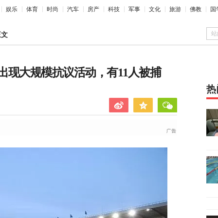
娱乐
体育
时尚
汽车
房产
科技
军事
文化
旅游
佛教
国
站
正文
出现大规模抗议活动，有11人被捕
热