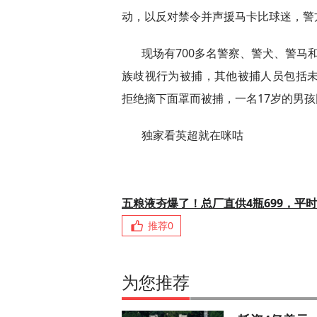
动，以反对禁令并声援马卡比球迷，警
现场有700多名警察、警犬、警马
族歧视行为被捕，其他被捕人员包括未
拒绝摘下面罩而被捕，一名17岁的男
独家看英超就在咪咕
五粮液夯爆了！总厂直供4瓶699，平时
推荐
0
为您推荐