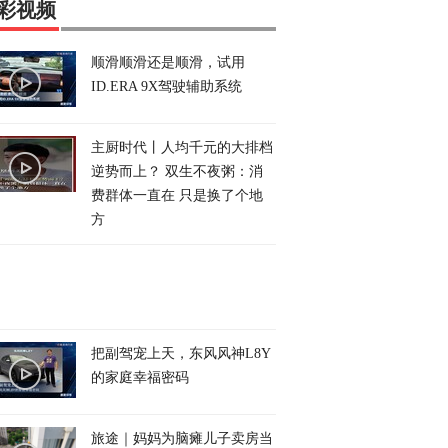
彩视频
顺滑顺滑还是顺滑，试用
ID.ERA 9X驾驶辅助系统
主厨时代丨人均千元的大排档
逆势而上？ 双生不夜粥：消
费群体一直在 只是换了个地
方
把副驾宠上天，东风风神L8Y
的家庭幸福密码
旅途｜妈妈为脑瘫儿子卖房当