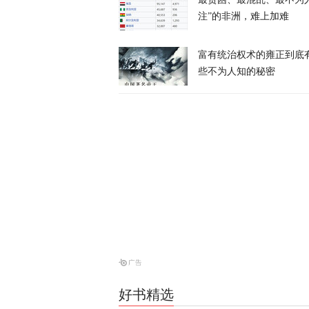
注”的非洲，难上加难
富有统治权术的雍正到底
些不为人知的秘密
岛内演习首日
抓不到？
又又切克闹
俄方痛斥日本
罗斯
天下事
西班牙前线观
命游向欧洲？
凤凰大参考
好书精选