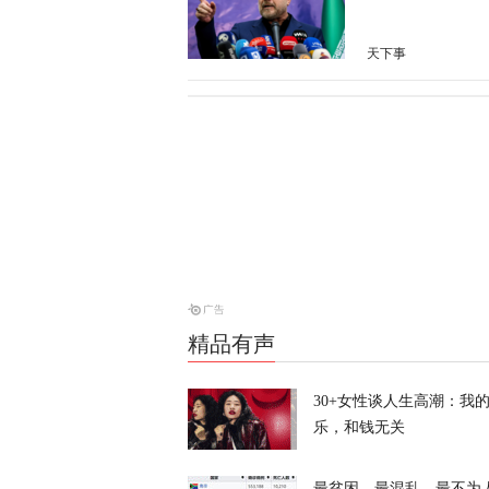
天下事
28枚导弹零
天下事
美媒：特朗普
天下事
精品有声
特朗普所乘直
30+女性谈人生高潮：我
乐，和钱无关
天下事
最贫困、最混乱、最不为