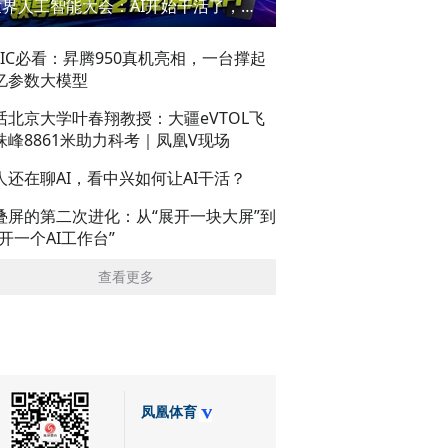
世界人工智能大会：AI开始干活了，但到底干的怎么样？萌新闯WAIC
AIC必看：昇腾950真机亮相，一台撑起
亿参数大模型
话北京大学叶春翔教授：大疆eVTOL飞
珠峰8861米助力科考｜凤凰V现场
人还在聊AI，看中兴如何让AI干活？
叠屏的第二次进化：从“展开一块大屏”到
展开一个AI工作台”
查看更多
凤凰体育