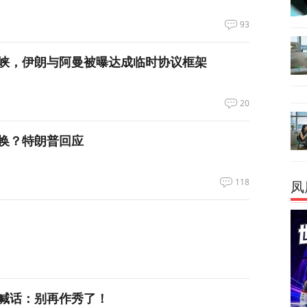
93
峡，伊朗与阿曼被曝达成临时协议框架
20
换？特朗普回应
118
凤
喊话：别再作秀了！