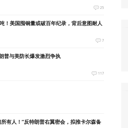
25
万吨！美国囤铜量或破百年纪录，背后意图耐人
7
朗普与美防长爆发激烈争执
117
们所有人！”反特朗普右翼密会，拟推卡尔森备