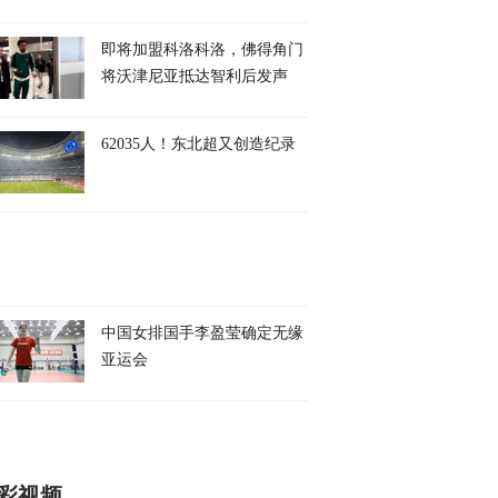
即将加盟科洛科洛，佛得角门
将沃津尼亚抵达智利后发声
62035人！东北超又创造纪录
中国女排国手李盈莹确定无缘
亚运会
彩视频