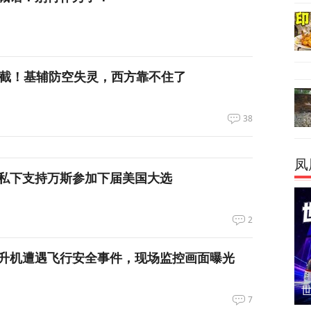
拦截！基辅防空失灵，西方靠不住了
38
凤
私下支持万斯参加下届美国大选
2
升机遭遇飞行安全事件，现场监控画面曝光
7