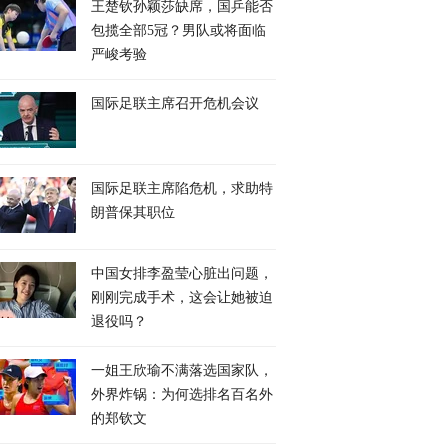
王楚钦孙颖莎缺席，国乒能否
包揽全部5冠？男队或将面临
严峻考验
国际足联主席召开危机会议
国际足联主席陷危机，求助特
朗普保其职位
中国女排李盈莹心脏出问题，
刚刚完成手术，这会让她被迫
退役吗？
一姐王欣瑜不满落选国家队，
外界炸锅：为何选排名百名外
的郑钦文