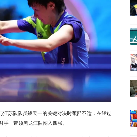
与江苏队队员钱天一的关键对决时颈部不适，在经过
对手，带领黑龙江队闯入四强。