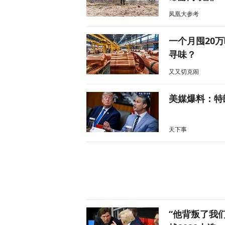
凤凰大参考
一个月囤20
寻味？
又又切克闹
美媒爆料：特
天下事
“他背叛了我