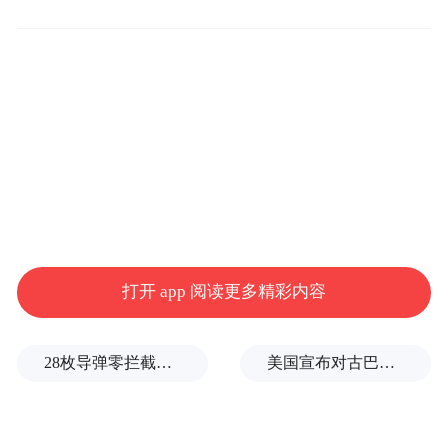
打开 app 阅读更多精彩内容
28枚导弹零拦截！基辅防空失灵，西方靠不住了
美国宣布对古巴实施新一轮制裁