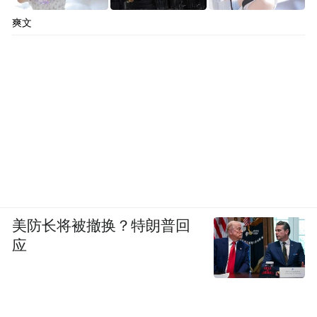
「多极化」格局：冬天的冰球依然神圣，草
爽文
原上的橄榄球死忠依旧狂热，但在夏天，新
移民推动的篮球和足球正在疯狂生长。
2026年世界杯将来到北美，2028年棒球将回
美防长将被撤换？特朗普回
归洛杉矶奥运会。对于加拿大而言，未来十
应
年是从「单极（冰球）」走向「多极」的黄
金机遇期。
当我们回望蓝鸟队的故事，以及加拿大复杂