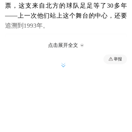
票，这支来自北方的球队足足等了30多年
——上一次他们站上这个舞台的中心，还要
追溯到1993年。
点击展开全文
举报
在美国，棒球是「城市的战争」，纽约人支
持洋基，波士顿人就恨死洋基。但是，当蓝
鸟队站在世界大赛舞台上的时候，它身后站