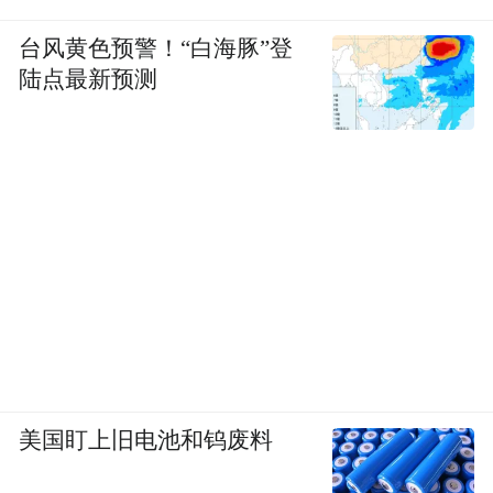
2025年的世界大赛，蓝鸟队虽然没有捧起奖
台风黄色预警！“白海豚”登
杯，但他们证明了：在一个幅员辽阔、文化
陆点最新预测
多元甚至略显割裂的国家里，体育依然是最
有效的粘合剂。它让捕虾的渔夫、种麦子的
农民和写代码的白领，在同一时刻拥有了共
同的悲欢。
这，或许才是职业体育最大的价值所在。
“特别声明：以上作品内容(包括在内的视频、图片或音
频)为凤凰网旗下自媒体平台“大风号”用户上传并发
布，本平台仅提供信息存储空间服务。
Notice: The content above (including the videos,
pictures and audios if any) is uploaded and posted
美国盯上旧电池和钨废料
by the user of Dafeng Hao, which is a social media
platform and merely provides information storage