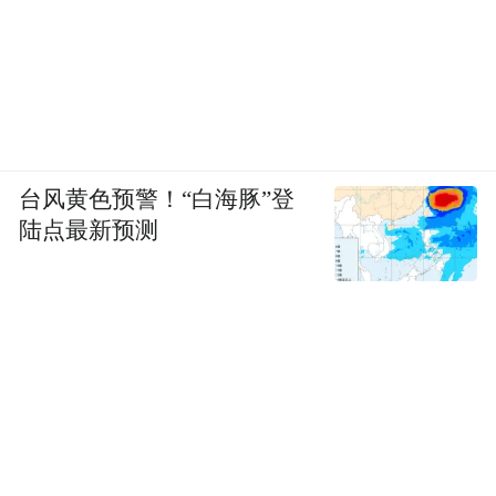
球迷，他们头戴挖空的西瓜皮头盔
（Watermelon Heads），以此对抗东部大城市
的傲慢。
这种「东部精致、西部狂野」的割裂，构成
了加拿大体育的底色。
台风黄色预警！“白海豚”登
陆点最新预测
而在法律层面，加拿大甚至经历了一场关于
「国球」的争夺战。直到1994年，为了平衡
原住民传统与现代流行运动，加拿大政府通
过了一项罕见的「双国球法案」：冰球为官
方冬季国球，而原住民发明的长曲棍球
（lacrosse）为官方夏季国球。