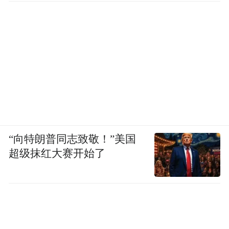
念与补偿心理。
如果我们跳出多伦多，将视线投向更广阔的
加拿大西部，会发现一个截然不同的体育世
“向特朗普同志致敬！”美国
界。
超级抹红大赛开始了
在阿尔伯塔、萨斯喀彻温等草原省份，
CFL（加拿大橄榄球联赛） 才是真正的社区
图腾。不同于高度商业化、精英化的NFL，
CFL更具草根气息。特别是萨斯喀彻温省的