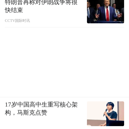
特朗普再称对伊朗战争将很
快结束
CCTV国际时讯
1994年MLB罢赛
博览会队的消失，彻底改变了加拿大的体育
心理版图。曾经的「双城记」不复存在，蓝
鸟队被迫、也光荣地接过了那一面沉甸甸的
旗帜。
17岁中国高中生重写核心架
构，马斯克点赞
如今蓝鸟队身后的举国支持，某种程度上也
寄托着那一代球迷对消失的蒙特利尔队的怀