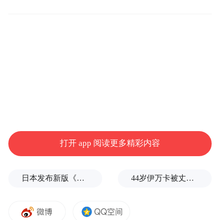
着的，不是一座城市，而是一整个国家。
这就引出了一个非常有意思的问题：提到加
拿大，大家首先想到的关键词是什么？枫
叶，极寒，还是那项在那边被视为「宗教」
的运动——冰球（Hockey）？
但如果我们要说，根据加拿大法律，冰球其
实并不是加拿大唯一的官方国球，甚至在很
打开 app 阅读更多精彩内容
长一段时间里，它都不是「正宫」，你会不
会觉得在开玩笑？
日本发布新版《防卫白皮书》，俄罗斯强硬警告
44岁伊万卡被丈夫公主抱，冰岛旅行曝光，远离白宫的生活引发关注
本期《棒球档案》，我们就借着蓝鸟队的故
事，不聊比赛数据，来聊聊「地图」。跟随