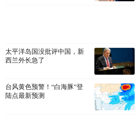
球比赛，并非发生在美国，而是发生在1838
年6月4日的加拿大安大略省比奇维尔
（Beachville）——这比美国公认的棒球起源
地库珀斯敦（Cooperstown）的那场比赛，还
要早整整一年。
太平洋岛国没批评中国，新
西兰外长急了
那时的棒球规则原始而野蛮：5个垒包，用毛
线团缠制的球，甚至通过用球砸中跑垒员来
判定出局（Plugging）。随着19世纪铁路系
台风黄色预警！“白海豚”登
陆点最新预测
统的开通，棒球如同一股文化洪流，沿着铁
轨迅速在美加边境扎根。
因此，加拿大人对棒球的热爱并非单纯的
「文化输入」，而是有着深厚的本土根基。