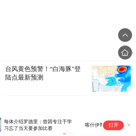
台风黄色预警！“白海豚”登
陆点最新预测
塞
喀什伊犁会师疆超联赛决赛
打开
皇