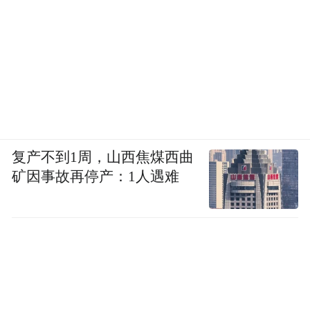
的体育生态，对中国体育产业发展或许有两
点深刻的启示：
顶级
职业IP具备超越地域的「文化向
第一，
心力」。
蓝鸟队本质上是MLB商业联盟中的一家私营
复产不到1周，山西焦煤西曲
俱乐部，但它成功地将商业体育转化为了国
矿因事故再停产：1人遇难
家信仰。
在中国，我们的职业联赛往往局限于城市层
面的认同（如北京国安之于北京）。未来，
我们是否能培育出超越单一城市、代表更广
泛区域文化价值观的顶级俱乐部？这是职业