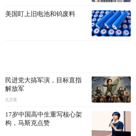
这种由商业联盟造成的供给侧垄断，意外地
美国盯上旧电池和钨废料
在加拿大构建了一种跨越地域的文化共识。
民进党大搞军演，目标直指
一个常被忽略的冷知识是：棒球这项运动，
解放军
其实流淌着加拿大的血液。
九万里
虽然美国人将棒球视为「国球（National
17岁中国高中生重写核心架
Pastime）」，但根据加拿大棒球名人堂的记
构，马斯克点赞
录，北美大陆上第一场有正式文字记载的棒