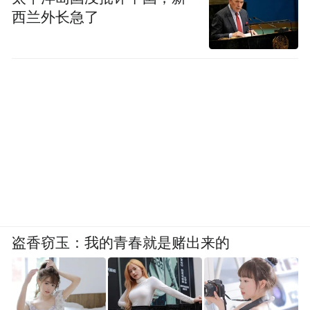
和足球正在成为新的增长极。2024年巴黎奥
西兰外长急了
运会上，加拿大斩获27枚奖牌，大量来自夏
季项目，那个曾经偏科的「冰雪之国」正在
向「全能体育大国」转型。
在NBA，除了美国本土球员，加拿大人已成
为最大的外籍军团——亚历山大（SGA）、
贾马尔·穆雷，正成为全球年轻人的偶像。而
在足球领域，注册人口早已超过百万，像阿
方索·戴维斯这样从难民营走出的巨星，正是
加拿大「多元文化+体育」模式的最佳代言
盗香窃玉：我的青春就是赌出来的
人。
如今的加拿大体育市场呈现出一种奇妙的