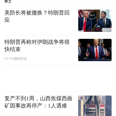
在美国，体育版图是割裂的；而在加拿大，
爽文
蓝鸟队独享了整个国家的关注度。数据显
美防长将被撤换？特朗普回
示，蓝鸟队的收视覆盖范围在北美职业体育
应
中首屈一指，理论上拥有3800万人口的潜在
主场市场。其经典的营销口号「Canada's
特朗普再称对伊朗战争将很
Team」，绝非一句空洞的Slogan，而是基于
快结束
市场现实的精准定位。
CCTV国际时讯
对于讲法语的魁北克人、草原省份的农场
主，或是西海岸的亚裔新移民，在冰球领域
他们或许会为了各自的家乡球队（如枫叶队
与加拿大人队）打得不可开交，但在棒球的
复产不到1周，山西焦煤西曲
世界里，由于缺乏替代品，他们唯一的选择
矿因事故再停产：1人遇难
就是「蓝鸟蓝」。