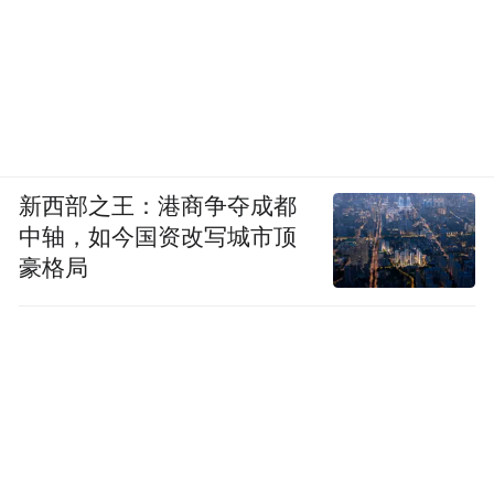
而在蓝鸟队之前，蒙特利尔博览会队
（Expos）曾是这片土地上的王者。
对于老一辈加拿大体育迷而言，1994年是永
远的痛。那一年，拥有佩德罗·马丁内斯等梦
幻阵容的博览会队打出了全联盟第一的战
新西部之王：港商争夺成都
绩，冠军相尽显。然而，MLB历史上最严重
中轴，如今国资改写城市顶
豪格局
的大罢工让赛季戛然而止，世界大赛取消。
这次罢工不仅腰斩了赛季，更摧毁了蒙特利
尔的棒球市场。
十年后，这支命途多舛的球队远走美国，变
身为如今的华盛顿国民队。