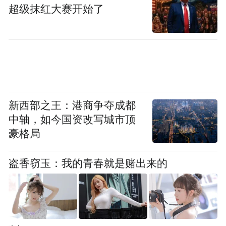
超级抹红大赛开始了
1993年蓝鸟夺冠
新西部之王：港商争夺成都
中轴，如今国资改写城市顶
自2004年蒙特利尔博览会队（Montreal
豪格局
Expos）南迁华盛顿之后，蓝鸟队便成为了
盗香窃玉：我的青春就是赌出来的
MLB在加拿大的独苗。这种地缘上的「唯一
性」，催生了一种独特的「国家队效应
（National Team Effect）」。