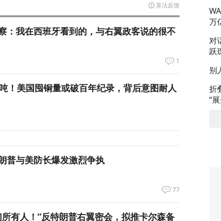
算法反馈
W
万
察：我在西班牙看到的，与右翼政客说的很不
对
跃
1
别
万吨！美国囤铜量或破百年纪录，背后意图耐人
折
“
朗普与美防长爆发激烈争执
77
们所有人！”反特朗普右翼密会，拟推卡尔森备