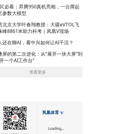
AIC必看：昇腾950真机亮相，一台撑起
亿参数大模型
话北京大学叶春翔教授：大疆eVTOL飞
珠峰8861米助力科考｜凤凰V现场
人还在聊AI，看中兴如何让AI干活？
叠屏的第二次进化：从“展开一块大屏”到
展开一个AI工作台”
查看更多
凤凰体育
Loading...