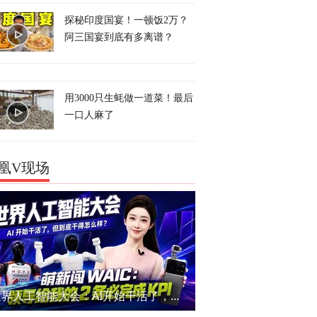
探秘印度国宴！一顿饭2万？
阿三国宴到底有多离谱？
用3000只生蚝做一道菜！最后
一口人麻了
凰V现场
世界人工智能大会：AI开始干活了，但到底干的怎么样？萌新闯WAIC