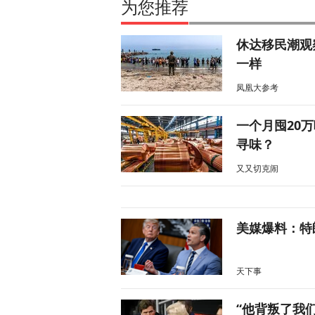
为您推荐
休达移民潮观
一样
凤凰大参考
一个月囤20
寻味？
又又切克闹
美媒爆料：特
天下事
“他背叛了我