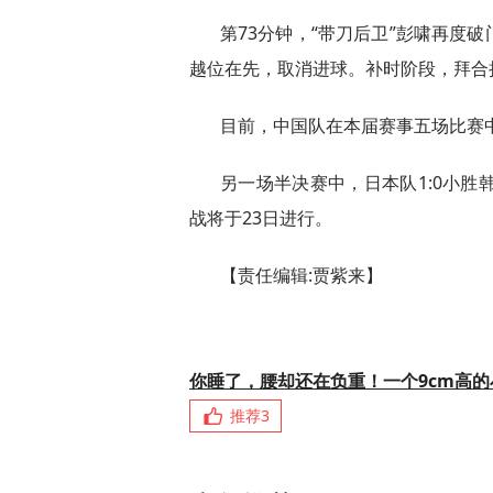
第73分钟，“带刀后卫”彭啸再度
越位在先，取消进球。补时阶段，拜合
目前，中国队在本届赛事五场比赛中
另一场半决赛中，日本队1:0小胜
战将于23日进行。
【责任编辑:贾紫来】
你睡了，腰却还在负重！一个9cm高
推荐
3