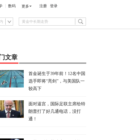
学
数码
注册
登录
更多
内
门文章
首金诞生于39年前！12名中国
选手即将“亮剑”，与美国队一
较高下
面对逼宫，国际足联主席给特
朗普打了好几通电话，没打
通！