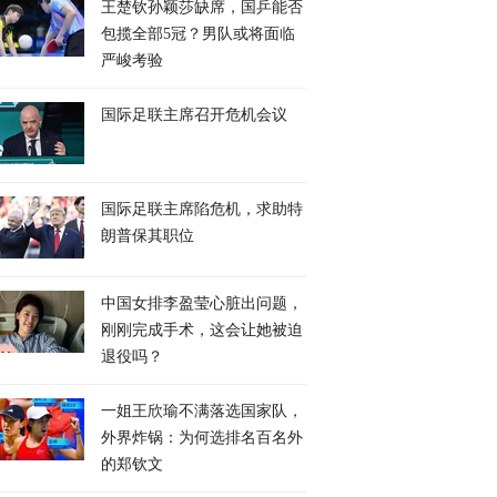
王楚钦孙颖莎缺席，国乒能否
包揽全部5冠？男队或将面临
严峻考验
国际足联主席召开危机会议
国际足联主席陷危机，求助特
朗普保其职位
中国女排李盈莹心脏出问题，
刚刚完成手术，这会让她被迫
退役吗？
一姐王欣瑜不满落选国家队，
外界炸锅：为何选排名百名外
的郑钦文