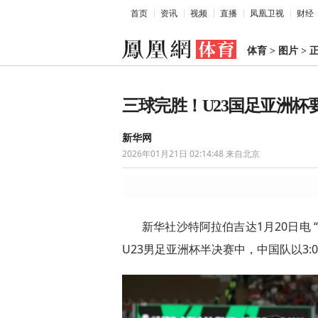
首页
资讯
视频
直播
凤凰卫视
财经
体育
>
图片
>
三球完胜！U23国足亚洲杯
新华网
2026年01月21日 02:14:48
来自北京
新华社沙特阿拉伯吉达1月20日电 
U23男足亚洲杯半决赛中，中国队以3