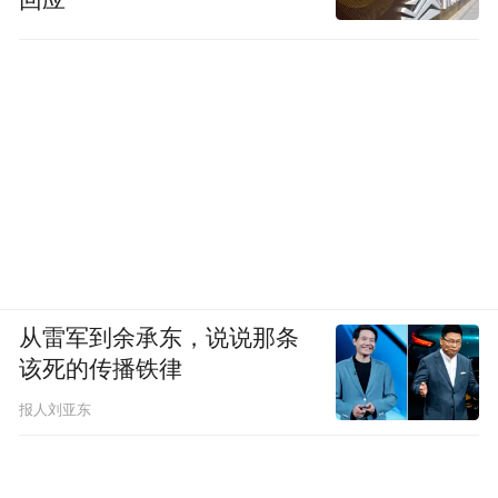
从雷军到余承东，说说那条
该死的传播铁律
报人刘亚东