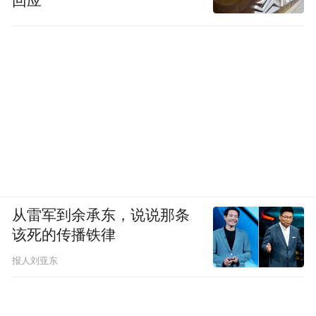
回应
从雷军到余承东，说说那条
该死的传播铁律
报人刘亚东