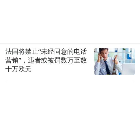
法国将禁止“未经同意的电话
营销”，违者或被罚数万至数
十万欧元