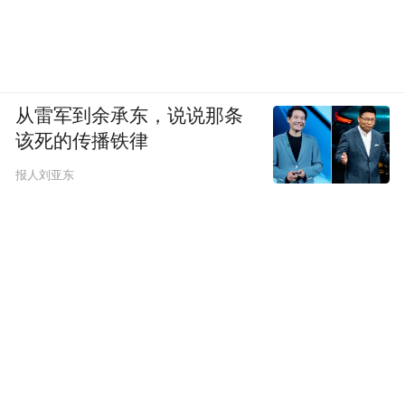
从雷军到余承东，说说那条
该死的传播铁律
报人刘亚东