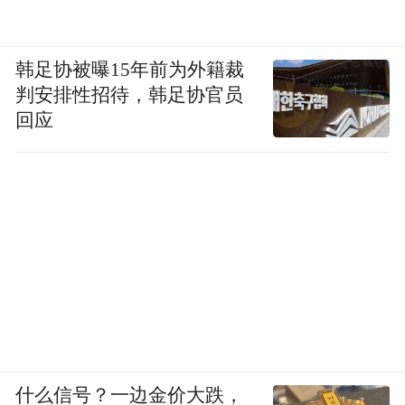
韩足协被曝15年前为外籍裁
判安排性招待，韩足协官员
回应
什么信号？一边金价大跌，