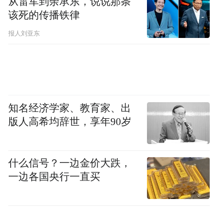
从雷军到余承东，说说那条
想要冲击冠军，国安目前更急需解决的是中
该死的传播铁律
场创造力与锋线攻坚效率的问题。尽管引进
报人刘亚东
了马卡洛夫、贾非凡等球员，但中场仍缺乏
能在强强对话中撕裂防线的核心，锋线也需
更强的终结能力作为支撑。相较于补充中卫
轮换，这些位置的短板对争冠的影响更为关
键，仅靠拉莫斯补强防线，无法实现争冠实
知名经济学家、教育家、出
力的质变。
版人高希均辞世，享年90岁
什么信号？一边金价大跌，
一边各国央行一直买