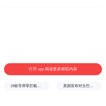
打开 app 阅读更多精彩内容
同时，他德乙主力、德甲替补的履历，证明
了其具备在高强度赛事中立足的即战力，且
28枚导弹零拦截！基辅防空失灵，西方靠不住了
美国宣布对古巴实施新一轮制裁
28岁处于黄金年龄，体能与防守基本功都在
巅峰期。对国安而言，三线作战需稳固防线