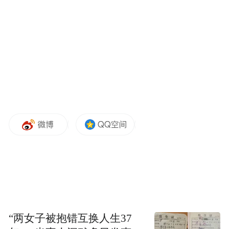
轮换，拉莫斯可与斯帕吉奇、吴少聪形成互
补，降低主力中卫的伤病风险，这是一笔风
险可控的低成本补强。
“两女子被抱错互换人生37