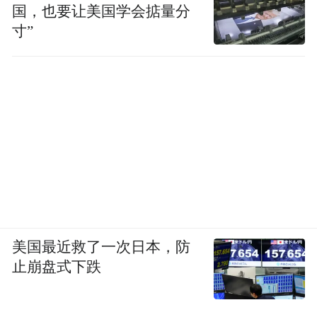
国，也要让美国学会掂量分
寸”
美国最近救了一次日本，防
止崩盘式下跌