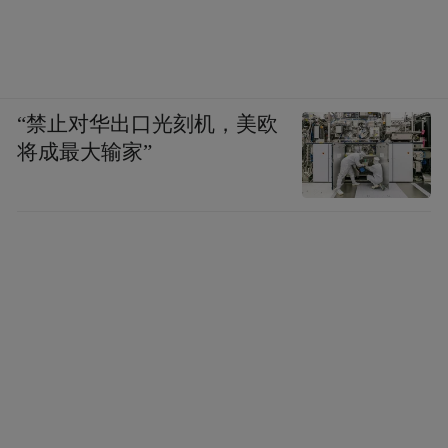
大师运动公开赛（Open Master Games）由世
界大师运动会（World Master Games）发展而
来，后者是规模最大的面向年长运动员的国
际综合性赛事，自1985年起每四年举办一
“禁止对华出口光刻机，美欧
届。
将成最大输家”
本次赛事的社区参与总监盖利亚·阿尔·阿里指
出，该赛事最与众不同之处在于其对社区参
与的关注。“大师运动会的真正独特之处在于
它面向所有人。参赛者无需是职业运动员或
精英选手。在往届赛事中，我们曾见证年逾
九旬的参与者。这本身就表明了让社会中的
年长者保持活跃、参与和融入的重要性。”