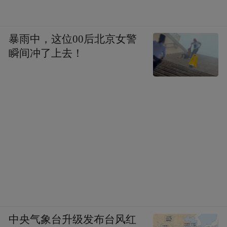
暴雨中，这位00后北京女警
瞬间冲了上去！
中央气象台升级发布台风红