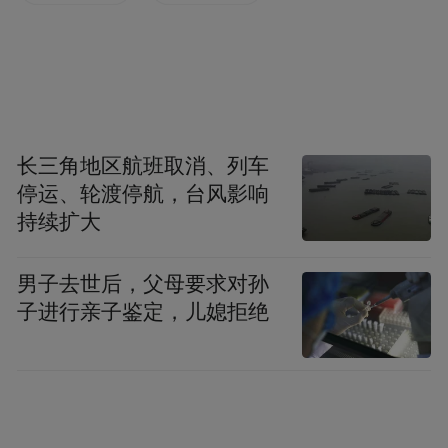
神力量。
星光璀璨的开幕式
盛大的开幕式于当地时间晚上8点开始。英国
长三角地区航班取消、列车
流行歌手瑞塔·奥拉（Rita Ora）、丽安娜·刘
停运、轮渡停航，台风影响
易斯（Leona Lewis）、黎巴嫩歌手卡罗尔·萨
持续扩大
马哈（Carole Samaha）以及阿联酋音乐家拉
什德·阿尔·努阿伊米（Rashed Al Nuaimi）带
男子去世后，父母要求对孙
子进行亲子鉴定，儿媳拒绝
来了引爆全场的表演，把现场气氛推向高
潮。