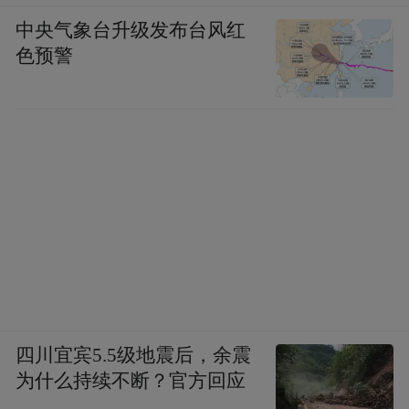
足球参赛人数居首
中央气象台升级发布台风红
色预警
赛事高级顾问彼得·惠勒表示，足球将以
14000名参赛者的规模成为最受欢迎的项目，
其次是排球（2160人）和七人制足球（2000
人）。
田径和自行车项目预计将各有1500名运动员
参赛，游泳、铁人三项和耐力马术比赛则各
吸引约1000名选手。
四川宜宾5.5级地震后，余震
为什么持续不断？官方回应