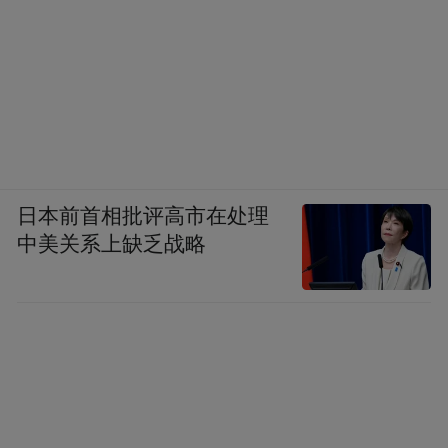
径等主流项目。
日本前首相批评高市在处理
中美关系上缺乏战略