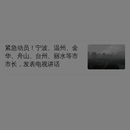
紧急动员！宁波、温州、金
华、舟山、台州、丽水等市
市长，发表电视讲话