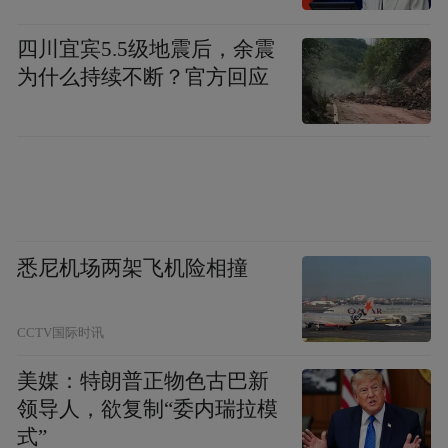
盖·布勃卡（Sergii Bubka）发表了鼓舞人心的
四川宜宾5.5级地震后，余震
讲话，他在致辞中强调了体育团结人心、点
为什么持续不断？官方回应
亮生活的作用。“世界在此相聚”他说，“运动
员们将分享友谊、尊重与对体育的热爱。凝
聚我们的力量无比强大。体育能丰富生活、
带来快乐……作为在中东地区举办的首届大
师运动公开赛，这一刻具有历史意义。”
悉尼机场两架飞机险相撞
致敬最年长选手
CCTV国际时讯
布勃卡在职业生涯中曾代表苏联和乌克兰参
美媒：特朗普正物色古巴新
赛，共赢得六次世锦赛冠军和一枚奥运金
领导人，欲复制“委内瑞拉模
牌。他透露，本届赛事中最年长的参赛者年
式”