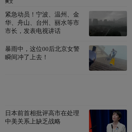
爽文
超过50万名观众。
紧急动员！宁波、温州、金
华、舟山、台州、丽水等市
市长，发表电视讲话
暴雨中，这位00后北京女警
瞬间冲了上去！
日本前首相批评高市在处理
中美关系上缺乏战略
世界大师运动会协会主席、前奥运冠军谢尔