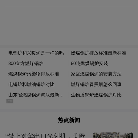
数千名观众齐聚一堂，共赏这场难忘的盛
宴。开幕式在阿联酋国歌声中启动，随后，
热点新闻
挥舞着旗帜的运动员们沿跑道行进，各参赛
项目名称被逐一宣读。一场融合华丽戏剧表
“禁止对华出口光刻机，美欧