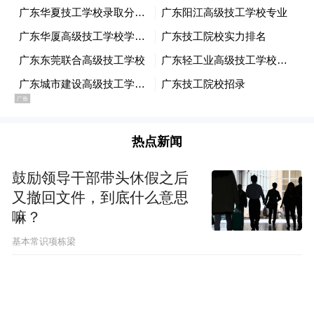
成绩的重要一步。
“我参加大师运动会，是为了取得高分，向奥
运会更进一步，”他说。“这是目标，也是梦
想。”
他表示，身边人的支持是他不断进步的关
热点新闻
键。“我最好的朋友告诉我，永远不要放弃射
箭，”他说。“他说：‘既然开始了，就坚持下
鼓励领导干部带头休假之后
又撤回文件，到底什么意思
去。’”
嘛？
“射箭没有年龄限制，只要自律、专注，就可
基本常识项栋梁
以一直坚持下去。”
这种坚持不懈的精神也激励了他47岁的挚友