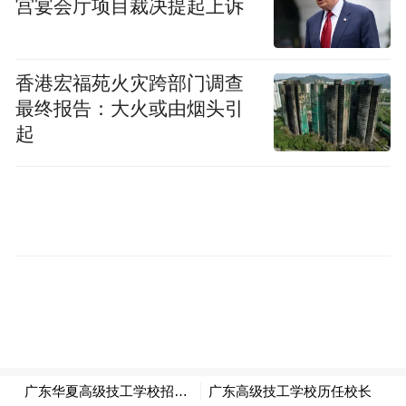
宫宴会厅项目裁决提起上诉
这些席位分配至国家而非个人，因此各国可
通过选拔赛确定最终参赛人选。选手须在世
香港宏福苑火灾跨部门调查
界射箭赛事中取得至少640分的成绩，方具备
最终报告：大火或由烟头引
入选资格。
起
阿尔·纳克比目前的个人最高分为626分。他
在本周公开大师运动会上的成绩将不计入奥
运资格积分。
刻苦训练，步步为营
阿尔·纳克比每日训练数小时。他表示，大师
运动会是迈向顶尖水平、取得奥运资格所需