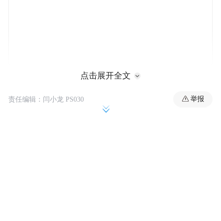
点击展开全文
44岁的阿联酋残奥选手艾哈迈德·阿尔·纳克
比表示，今年在本土参赛让他更加坚定了进
举报
责任编辑：闫小龙 PS030
军洛杉矶奥运会的长远目标。
他在接受《The National》采访时说：“我的
女儿们看到我比赛后，也开始投身运动，并
拿到了我曾赢得过的奖牌和奖项。她们总是
冲着第一名和金牌去——和她们的父亲一
样。”