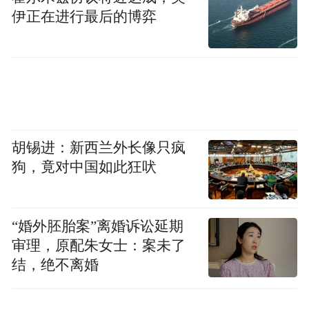
伊正在进行最后的博弈
对阿尔·纳克比而言，比赛的意义远不止奖牌
和名次。
“这不仅仅关乎我自己，”他说。“更是代表我
的国家，也向我的孩子们证明：只要有决
心，没有什么能阻挡你。”
胡锡进：新西兰外长像只疯
狗，竟对中国如此狂吠
“特别声明：以上作品内容(包括在内的视频、图片或音
频)为凤凰网旗下自媒体平台“大风号”用户上传并发
布，本平台仅提供信息存储空间服务。
“婚外胚胎案”离婚诉讼延期
Notice: The content above (including the videos,
pictures and audios if any) is uploaded and posted
审理，原配朱女士：案未了
by the user of Dafeng Hao, which is a social media
结，绝不离婚
platform and merely provides information storage
space services.”