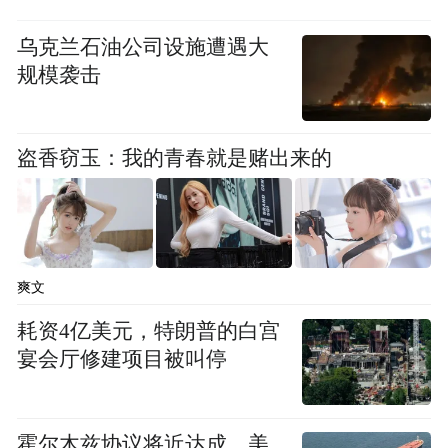
阿里·阿尔·马里，后者同样参加了本届大师运
乌克兰石油公司设施遭遇大
动会。
规模袭击
阿尔·马里在9岁时因车祸失去双腿，随后截
肢。他去年开始练习射箭。
盗香窃玉：我的青春就是赌出来的
“这项运动的美妙之处在于，即使到了七十
岁，你依然可以参与，”阿尔·马里说。“它教
会人纪律和专注，非常美好。”
爽文
尽管残奥射箭仍在发展之中，阿尔·马里表
耗资4亿美元，特朗普的白宫
宴会厅修建项目被叫停
示，阿联酋国家队已根基稳固，并在持续壮
大。“我的目标是登上国际赛场，打入奥运
会，留下自己的印记，”他说。
霍尔木兹协议将近达成，美