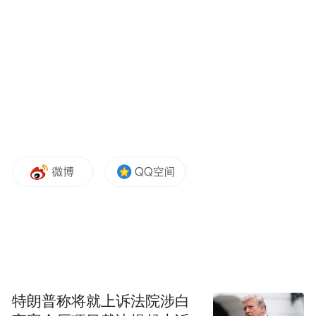
（people of determination），以示社会对于他
们的尊重与支持。
射箭选手如何获得奥运资格？
残障运动员参加奥运会的历史由来已久，最
早可追溯至1904年，体操选手乔治·艾泽参赛
之时，远在1960年残奥会创立之前。时至今
日，残障运动员仍可通过相应资格赛，获得
奥运参赛资格。
射箭选手可通过在世界射箭锦标赛、洲际运
动会及最终资格赛等指定赛事中的表现，为
特朗普称将就上诉法院涉白
其国家奥委会赢得奥运席位。