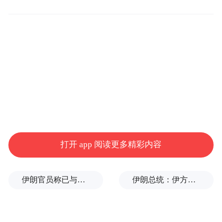
这位父亲育有两个女儿，年龄分别为8岁和11
岁。他出生时身体健康，但背部有一个大囊
肿，医生认为需立即手术。在出生后切除囊
肿的过程中，他的脊髓意外受损。
尽管双腿仍有知觉，阿尔·纳克比却无法行
走。即便如此，他始终积极生活，并在多项
体育赛事中获奖，直至六年前接触射箭。
打开 app 阅读更多精彩内容
“射箭改变了我的一切，”他说。“它改善了我
的生活，提升了我的自尊，如今我的母亲也
伊朗官员称已与阿曼就霍尔木兹海峡通行问题明确总体框架
伊朗总统：伊方未在涉谅解备忘录的谈判中作任何让步
在鼓励我。”
在阿联酋，残障人士通常被称为“决心之士”