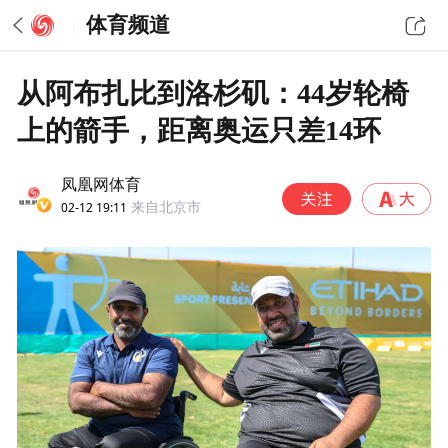
体育频道
从阿布扎比到洛杉矶：44岁轮椅
上的箭手，距离奥运只差14环
凤凰网体育
02-12 19:11
来自北京市