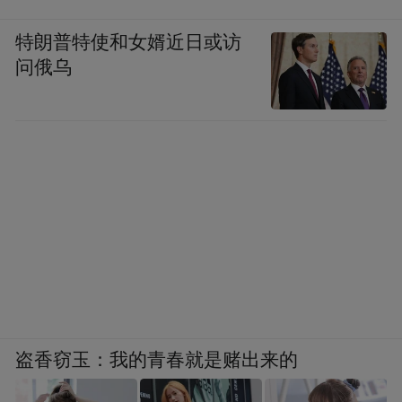
特朗普特使和女婿近日或访
问俄乌
盗香窃玉：我的青春就是赌出来的