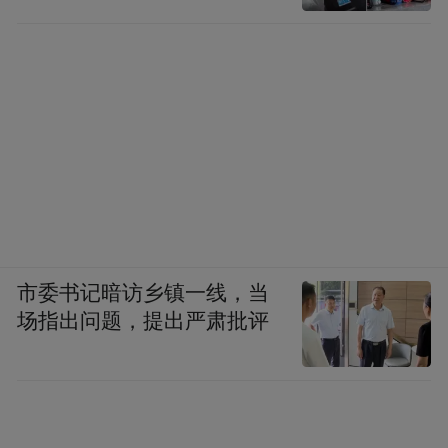
市委书记暗访乡镇一线，当
场指出问题，提出严肃批评