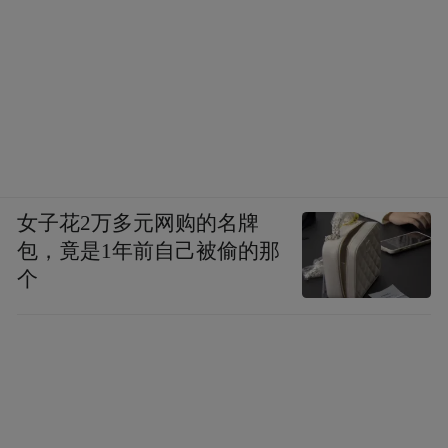
积累的信心，只要总结经验、稳扎稳打，晋
级形势较为明朗。若能再取全胜，则将为后
续争夺世界杯门票占据主动。
对于迫切需要通过世界杯门票为己正名的中
国男篮而言，拿下第二窗口期的两场胜利，
无疑是掌握自身命运的关键一步。不过，相
女子花2万多元网购的名牌
较于外界乐观预期，刚刚经历绝处逢生的球
包，竟是1年前自己被偷的那
个
员们，对于随后的赛程和出线形势保持着清
醒冷静的认识。
“我觉得大家可以说，从悬崖边把自己拉了回
来。”老将赵继伟在对阵中国台北队的赛后直
言，“这场比赛的胜利对我们球队意义重大。