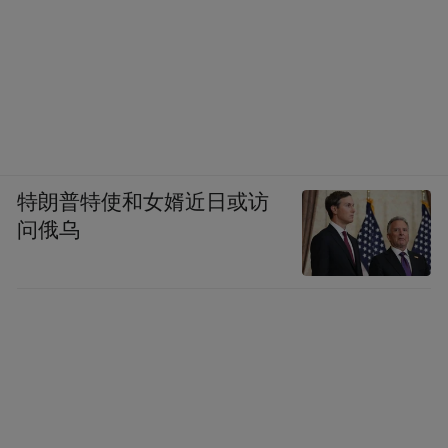
特朗普特使和女婿近日或访
问俄乌