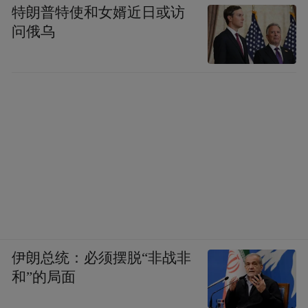
特朗普特使和女婿近日或访
问俄乌
伊朗总统：必须摆脱“非战非
和”的局面