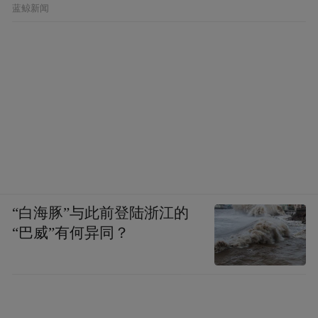
想象
蓝鲸新闻
“白海豚”与此前登陆浙江的
“巴威”有何异同？