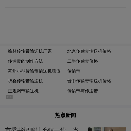
度被扩大至两位数。
直到比赛最后五分钟，“硬汉”李弘权凭借攻
防两端的表现，为球队吹响反攻的号角；赵
继伟以超远距离“神仙三分”将比分追平，一
举改写场上局势。而手感火热的中国台北
队，终因阵容单薄、体能透支，导致关键时
刻进攻“哑火”。最终，在这场激烈的对攻大
战中，中国队惊险笑到了最后。
“赛前我就跟队员强调，必须认真做好40分钟
比赛的准备。果不其然，比赛确实打到最后
热点新闻
一刻才分出胜负。”中国男篮主帅郭士强赛后
市委书记暗访乡镇一线，当