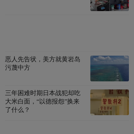
恶人先告状，美方就黄岩岛
污蔑中方
三年困难时期日本战犯却吃
第一阶段最后一个窗口期的比赛将在7月初上
大米白面，“以德报怨”换来
了什么？
演，中国队将在主场再次迎战日本队和中国
台北队。考虑到中国男篮届时阵容将更为齐
整，多名留洋球员有望回归，加之客场逆转