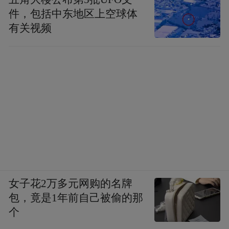
件，包括中东地区上空球体
有关视频
女子花2万多元网购的名牌
包，竟是1年前自己被偷的那
个