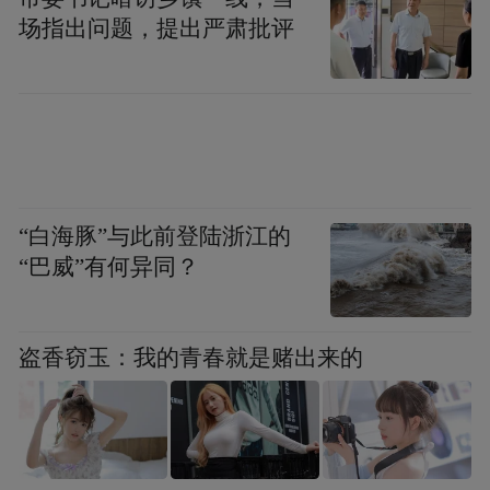
复盘时坦言，对于此役艰辛程度有所准备。
场指出问题，提出严肃批评
在他看来，球队能连续两场在被动局面下完
成逆转，关键在于意志品质和团队力量。“新
一届中国男篮是一支无私奉献的球队。大家
不会计较个人数据和上场时间，都在各自的
位置上尽力发挥作用。这两场逆转，靠的正
是团队的凝聚力。”他表示，“只有全队每个
“白海豚”与此前登陆浙江的
人都抱着为国而战的信仰去拼，我们才能赢
“巴威”有何异同？
下比赛。”
盗香窃玉：我的青春就是赌出来的