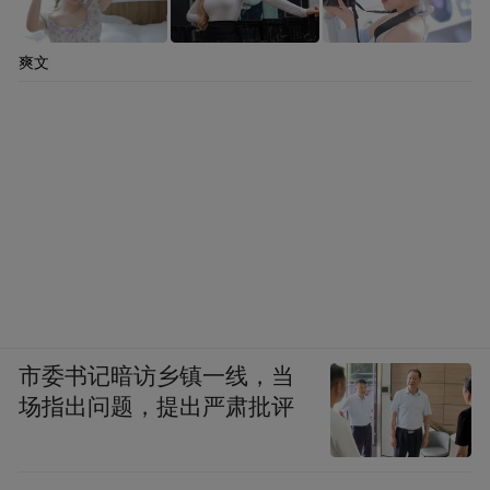
爽文
市委书记暗访乡镇一线，当
场指出问题，提出严肃批评