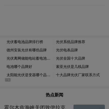
综合各种因素来看，伊朗队作为亚洲传统男
足劲旅，自然没有错过一届世界杯的理由，
球员们为四年一届的世界杯满怀期待。
但问题是，这届世界杯就是在美国、加拿大
和墨西哥进行，加上过往俄罗斯队被禁赛彻
底无缘世界杯的先例。
热点新闻
假如在6月世界杯开打前，伊朗队这边亲自宣
布无法参加世界杯，或是美国不给伊朗人开
霍尔木兹海峡关闭致伊拉克