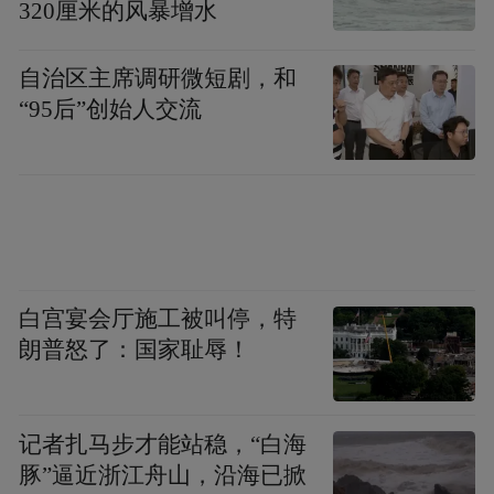
320厘米的风暴增水
自治区主席调研微短剧，和
“95后”创始人交流
或许有人第一时间有人想到了国足，但就像
那年的经典恶搞：中国队勇闯世界杯，这只
是一种虚构的想象！
白宫宴会厅施工被叫停，特
看看中国男足的18强赛战绩，C组10轮3胜7
朗普怒了：国家耻辱！
负积9分，小组第5垫底出局，无缘世界杯正
赛与附加赛。
记者扎马步才能站稳，“白海
早早回家的国足，跟递补候选压根不沾边！
豚”逼近浙江舟山，沿海已掀