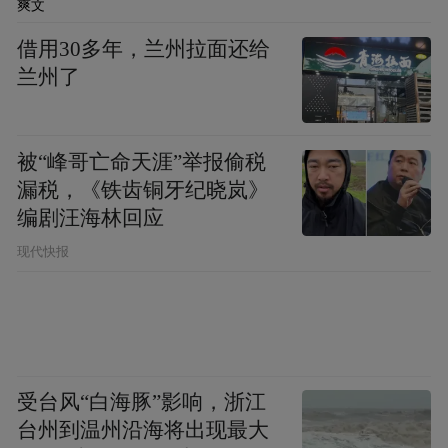
爽文
要么是亚洲区没晋级的队伍中积分最高的，
借用30多年，兰州拉面还给
要么是附加赛里最接近晋级的队伍，总之一
兰州了
切拿成绩说话。按这个标准，递补名额基本
锁定伊拉克队或阿联酋队。
被“峰哥亡命天涯”举报偷税
阿联酋队在18强赛没能直通，但积分在未晋
漏税，《铁齿铜牙纪晓岚》
编剧汪海林回应
级的球队中位列第一。伊拉克队准备踢洲际
附加赛，距离世界杯就差临门一脚。
现代快报
受台风“白海豚”影响，浙江
台州到温州沿海将出现最大