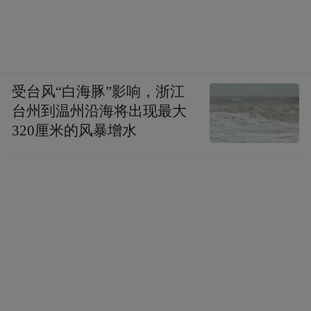
伊朗这事进行到现在，男足能否踢上世界
受台风“白海豚”影响，浙江
杯，已不只是体育层面的问题了，背后更有
台州到温州沿海将出现最大
各方博弈。国际足联怕被说双重标准，不敢
320厘米的风暴增水
轻易下决定。
东道主之一的美国作为更是手握签证大权，
此前就曾试图不让伊朗足协官员来抽签，如
果以安全为由阻止伊朗球员入境，也并非不
可能！