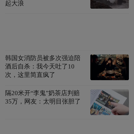
起大浪
韩国女消防员被多次强迫陪
酒后自杀：我今天吐了10
次，这里简直疯了
隔20米开“李鬼”奶茶店判赔
其实在足球历史上，各类大赛也不是没出过
35万，网友：太明目张胆了
退赛递补的事。
比如1950年巴西世界杯，苏格兰队、土耳其