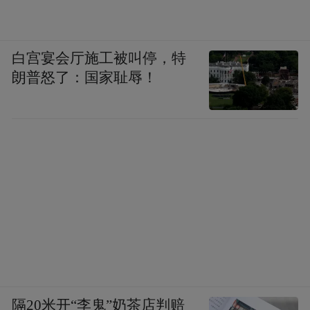
白宫宴会厅施工被叫停，特
朗普怒了：国家耻辱！
隔20米开“李鬼”奶茶店判赔