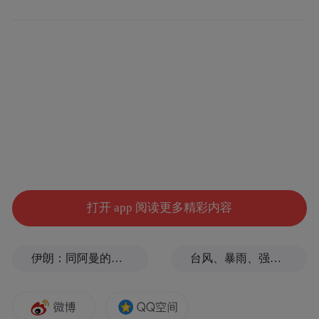
按照此前的抽签结果，伊朗队原本在2026美
加墨世界杯小组赛分至G组，需在美国进行3
场比赛：6月15日在洛杉矶对阵新西兰队、21
打开 app 阅读更多精彩内容
日在洛杉矶对阵比利时队、26日在西雅图对
阵埃及队。
伊朗：同阿曼的谈判与霍尔木兹海峡能否重开无关
台风、暴雨、强对流等五预警齐发！沿海部分地区将有特大暴雨
如果伊朗队和东道主美国队均获得各自小组
第2，将可能在世界杯1/16决赛相遇，双方对