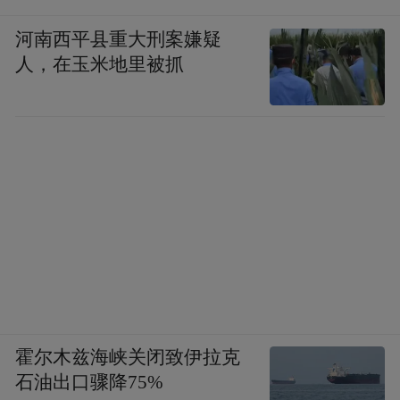
河南西平县重大刑案嫌疑
人，在玉米地里被抓
其实这事也给国足提了个醒：与其盼着别人
退赛捡漏，不如踏实提升水平。这样当机会
到来时，才能轮得到自己。
霍尔木兹海峡关闭致伊拉克
世界杯的名额从来不是指望递补得来的，递
石油出口骤降75%