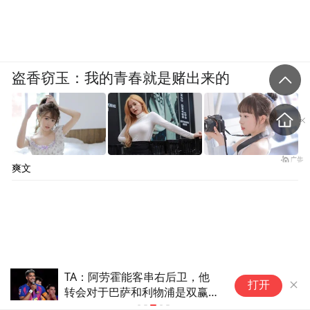
盗香窃玉：我的青春就是赌出来的
爽文
A：阿劳霍能客串右后卫，他
跟队：贝西克塔斯
打开
会对于巴萨和利物浦是双赢交
图尔，斯帕莱蒂尚