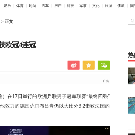
娱乐
体育
时尚
汽车
房产
科技
军事
文化
旅游
佛教
国
站
>
正文
获欧冠4连冠
热
通）在17日举行的欧洲乒联男子冠军联赛“最终四强”
他效力的德国萨尔布吕肯仍以大比分3:2击败法国的