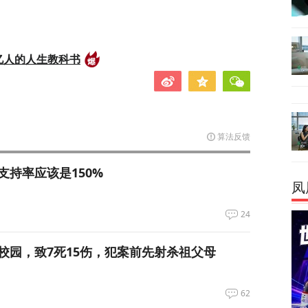
亿人的人生教科书
算法反馈
支持率应该是150%
凤
24
校园，致7死15伤，犯案前先射杀祖父母
62