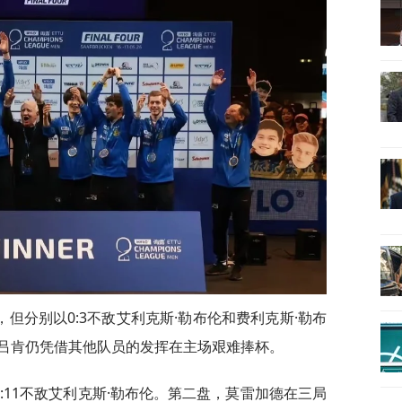
但分别以0:3不敌艾利克斯·勒布伦和费利克斯·勒布
吕肯仍凭借其他队员的发挥在主场艰难捧杯。
、9:11不敌艾利克斯·勒布伦。第二盘，莫雷加德在三局