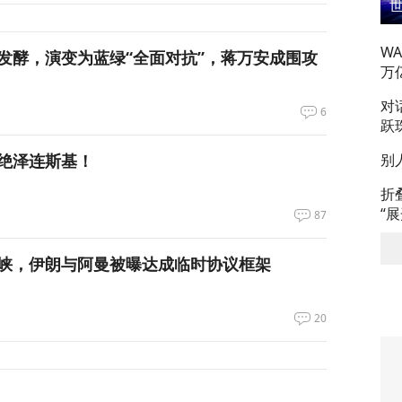
W
发酵，演变为蓝绿“全面对抗”，蒋万安成围攻
万
对
6
跃
别
绝泽连斯基！
折
“
87
峡，伊朗与阿曼被曝达成临时协议框架
20