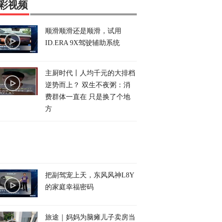
彩视频
顺滑顺滑还是顺滑，试用
ID.ERA 9X驾驶辅助系统
主厨时代丨人均千元的大排档
逆势而上？ 双生不夜粥：消
费群体一直在 只是换了个地
方
把副驾宠上天，东风风神L8Y
的家庭幸福密码
旅途｜妈妈为脑瘫儿子卖房当