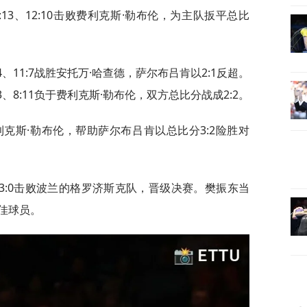
:13、12:10击败费利克斯·勒布伦，为主队扳平总比
:4、11:7战胜安托万·哈查德，萨尔布吕肯以2:1反超。
3、8:11负于费利克斯·勒布伦，双方总比分战成2:2。
利克斯·勒布伦，帮助萨尔布吕肯以总比分3:2险胜对
3:0击败波兰的格罗济斯克队，晋级决赛。樊振东当
佳球员。