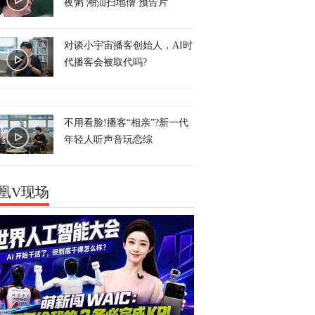
夜粥 潮汕扫地僧 预告片
对谈小宇宙播客创始人，AI时
代播客会被取代吗?
不用看脸!播客“相亲”?新一代
年轻人听声音玩恋综
凰V现场