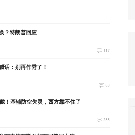
换？特朗普回应
117
喊话：别再作秀了！
83
拦截！基辅防空失灵，西方靠不住了
355