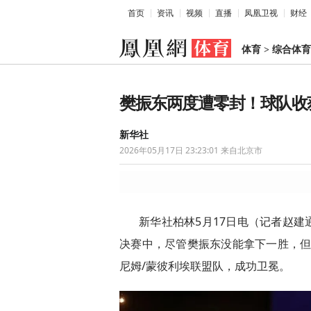
首页
资讯
视频
直播
凤凰卫视
财经
体育
>
综合体育
樊振东两度遭零封！球队收
新华社
2026年05月17日 23:23:01
来自北京市
新华社柏林5月17日电（记者赵建
决赛中，尽管樊振东没能拿下一胜，但
尼姆/蒙彼利埃联盟队，成功卫冕。