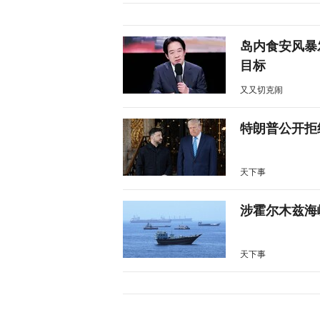
岛内食安风暴
目标
又又切克闹
特朗普公开拒
天下事
涉霍尔木兹海
天下事