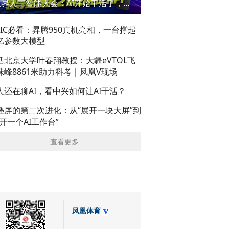
世界人工智能大会：AI开始干活了，但到底干的怎么样？萌新闯WAIC
AIC必看：昇腾950真机亮相，一台撑起
亿参数大模型
话北京大学叶春翔教授：大疆eVTOL飞
珠峰8861米助力科考｜凤凰V现场
人还在聊AI，看中兴如何让AI干活？
叠屏的第二次进化：从“展开一块大屏”到
展开一个AI工作台”
查看更多
凤凰体育