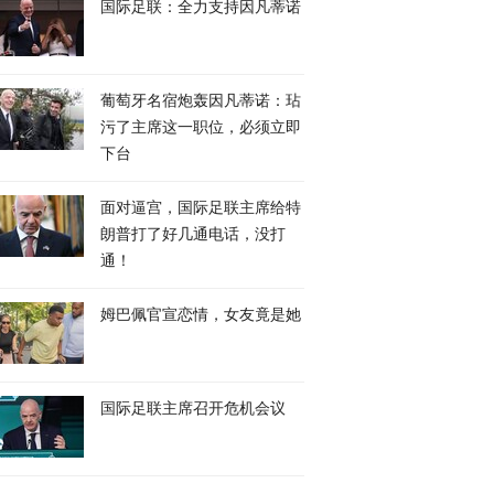
国际足联：全力支持因凡蒂诺
葡萄牙名宿炮轰因凡蒂诺：玷
污了主席这一职位，必须立即
下台
面对逼宫，国际足联主席给特
朗普打了好几通电话，没打
通！
姆巴佩官宣恋情，女友竟是她
国际足联主席召开危机会议