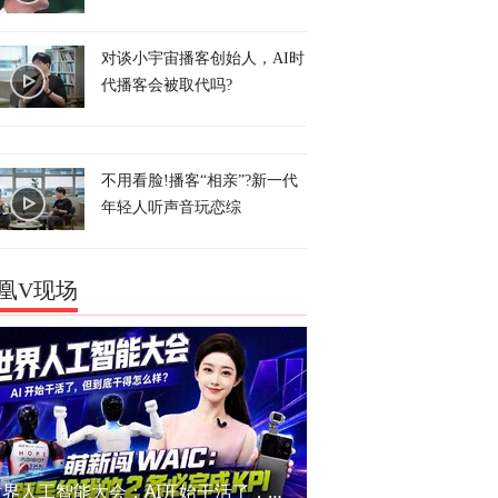
对谈小宇宙播客创始人，AI时
代播客会被取代吗?
不用看脸!播客“相亲”?新一代
年轻人听声音玩恋综
凰V现场
世界人工智能大会：AI开始干活了，但到底干的怎么样？萌新闯WAIC