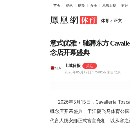
首页
资讯
视频
直播
凤凰卫视
财经
体育
>
正文
意式优雅・驰骋东方 Cavalle
念店开幕盛典
山城日报
2026年05月19日 17:40:56
来自北京
2026年5月15日，Cavalleri
概念店开幕盛典，于江阴飞马体育公园马术赛事
代言人姚安娜正式官宣亮相，以从容之