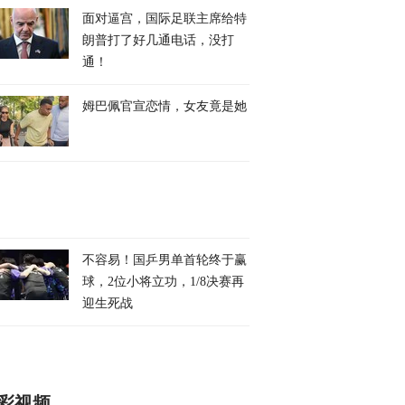
面对逼宫，国际足联主席给特
朗普打了好几通电话，没打
通！
姆巴佩官宣恋情，女友竟是她
不容易！国乒男单首轮终于赢
球，2位小将立功，1/8决赛再
迎生死战
彩视频