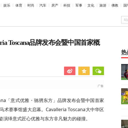
娱乐
体育
时尚
汽车
房产
科技
军事
文化
旅游
佛教
国
站
ria Toscana品牌发布会暨中国首家概
热
a Toscana「意式优雅・驰骋东方」品牌发布会暨中国首家
馆盛大启幕。Cavalleria Toscana大中华区
姿演绎意式匠心优雅与东方非凡魅力的碰撞。