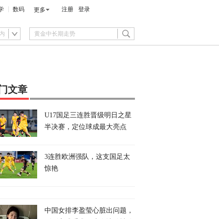
学
数码
注册
登录
更多
内
门文章
U17国足三连胜晋级明日之星
半决赛，定位球成最大亮点
3连胜欧洲强队，这支国足太
惊艳
中国女排李盈莹心脏出问题，