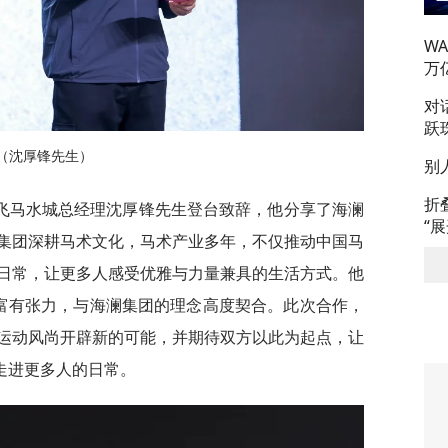
W
万
对
跃
（沈厚锋先生）
别
折
飞马水城总经理沈厚锋先生登台致辞，他分享了海澜
“
集团深耕马术文化，马术产业多年，不仅推动中国马
日常，让更多人感受优雅与力量兼具的生活方式。他
优雅内敛，富有张力，与海澜集团的理念高度契合。此次合作，
运动风尚开辟新的可能，并期待双方以此为起点，让
走进更多人的日常。