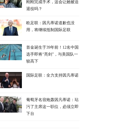
刚刚完成手术，这会让她被迫
退役吗？
欧足联：因凡蒂诺道歉也没
用，将继续抵制国际足联
首金诞生于39年前！12名中国
选手即将“亮剑”，与美国队一
较高下
国际足联：全力支持因凡蒂诺
葡萄牙名宿炮轰因凡蒂诺：玷
污了主席这一职位，必须立即
下台