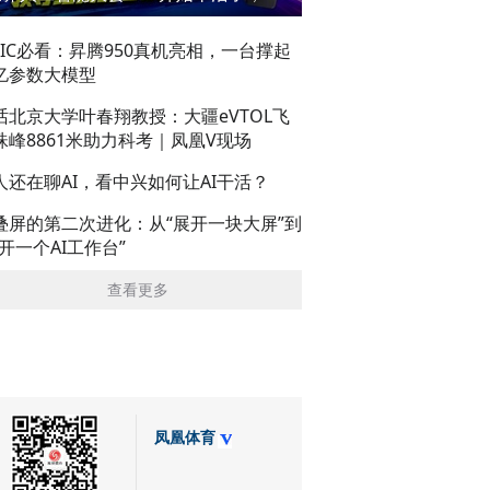
AIC必看：昇腾950真机亮相，一台撑起
亿参数大模型
话北京大学叶春翔教授：大疆eVTOL飞
珠峰8861米助力科考｜凤凰V现场
人还在聊AI，看中兴如何让AI干活？
叠屏的第二次进化：从“展开一块大屏”到
展开一个AI工作台”
查看更多
凤凰体育