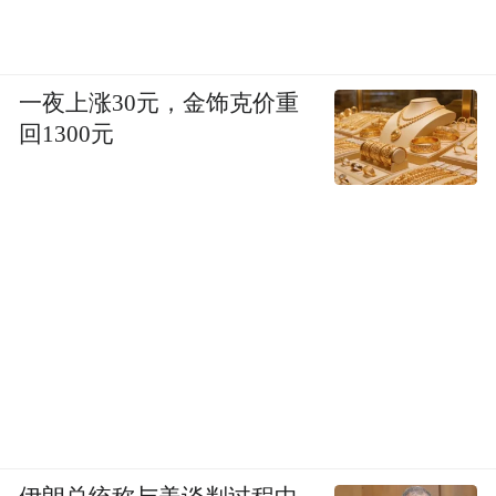
而这并非个例，恰是一种正在欧洲足坛普遍
发生的转型路径：比赛成绩仍然重要，但不
一夜上涨30元，金饰克价重
再是唯一核心；内容、文化与商业，被纳入
回1300元
同一套逻辑之中。越来越多的俱乐部开始主
动进入更广阔的文化语境——与音乐、时
尚、艺术乃至城市身份深度绑定，在竞技之
外建立新的增长曲线。
一个最近的例子，是切尔西与美国说唱OG
Jay-Z旗下娱乐经纪公司Roc Nation达成战略
合作。
相比传统赞助，这更像一次明确的「文化扩