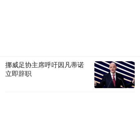
挪威足协主席呼吁因凡蒂诺
立即辞职