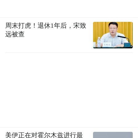
成为继门票、转播权和传统赞助之外，更具
增长潜力的收入来源。
周末打虎！退休1年后，宋致
远被查
美伊正在对霍尔木兹进行最