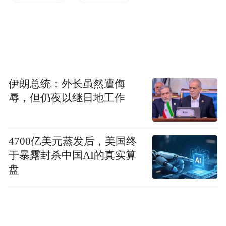
伊朗总统：外长虽然遭侮
辱，但仍夜以继日地工作
与此同时，伴随瓜迪奥拉将在赛季结束后离
任的消息不断发酵，英超过去数年的统治秩
序，正在出现裂缝，一个新的时代正在缓缓
4700亿美元蒸发后，美国终
拉开序幕。
于暴露封杀中国AI的真实算
盘
而阿森纳，不只是想成为一个冠军这么简
单。