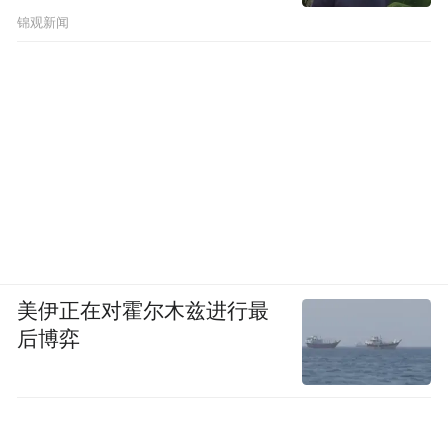
如今，阿森纳的合作版图已经覆盖航空、地
锦观新闻
产、汽车、快消、餐饮、科技等多个行业，
合作范围也从欧洲、中东一路延伸到亚洲市
场。对于这些品牌而言，他们所看中的，更
多的是阿森纳背后持续增长的全球影响力，
以及其所承载的年轻化、潮流化与文化认同
感。
美伊正在对霍尔木兹进行最
后博弈