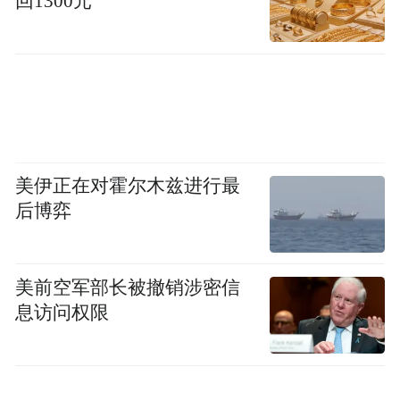
回1300元
美伊正在对霍尔木兹进行最
后博弈
阿森纳App页面截图
但真正让这次内容升级具有「破圈潜力」
美前空军部长被撤销涉密信
的，是名为《The Big Match》的球迷相亲节
息访问权限
目。
形式上，阿森纳并未试图用娱乐化内容撬动