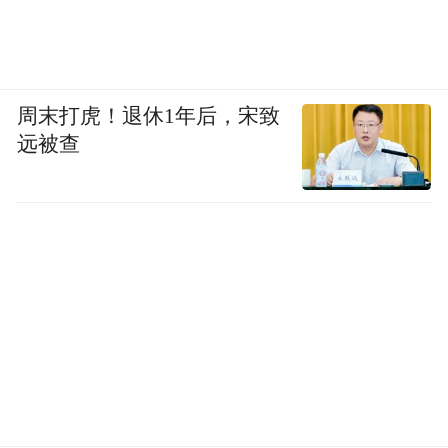
周末打虎！退休1年后，宋致
远被查