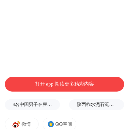
打开 app 阅读更多精彩内容
4名中国男子在柬埔寨杀人抛尸，被判无期
陕西柞水泥石流已致2人死亡，仍有1人失联