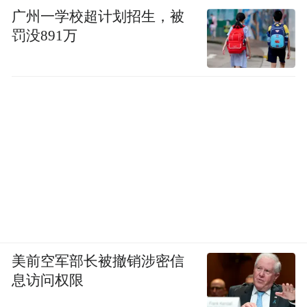
广州一学校超计划招生，被
罚没891万
美前空军部长被撤销涉密信
息访问权限