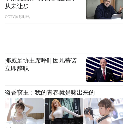
从未让步
CCTV国际时讯
今年3月，阿森纳正式推出全新官方 App。放
在当时联赛争冠最胶着的阶段，这看起来甚
挪威足协主席呼吁因凡蒂诺
立即辞职
至有些「分心」，可如果放到更长的周期
里，它其实指向一个更核心的问题：一家顶
级足球俱乐部，今天到底在经营什么。
盗香窃玉：我的青春就是赌出来的
事实上，俱乐部推出官方App并不新鲜，英
超几乎所有球队都有类似产品，功能也大同
小异：比赛信息、新闻资讯、票务入口、官