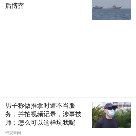
后博弈
美国歌手Olivia Rodrigo的标志OR出现在
「国家德比」中巴塞罗那的胸前联名广告处
所以，当人们还在感慨阿森纳这个冠军有多
男子称做推拿时遭不当服
「苦尽甘来」时，另一场更长期的竞争其实
务，并拍视频记录，涉事技
已经开始。
师：怎么可以这样坑我呢
锦观新闻
冠军当然重要，但在今天的足球世界，相比