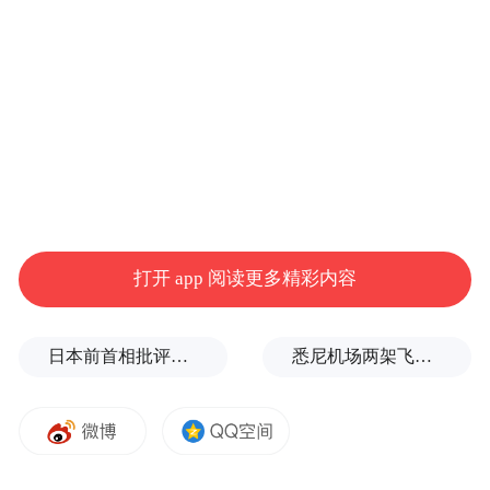
中国球迷刻下了最初的世界杯记忆。此后，
从韩乔生快速精准的“意识流”解说，到黄健
翔“一脚世界波”的激情呐喊，再到詹俊“你怎
能不爱足球”的深情讲述，以及如今不断加入
的新锐声线……一位位解说员以其鲜明的风
格，为无数观众标注了青春坐标。每当这些
熟悉的声音响起，人们便知，四年一度的足
打开 app 阅读更多精彩内容
球盛宴如期归来。
日本前首相批评高市在处理中美关系上缺乏战略
悉尼机场两架飞机险相撞