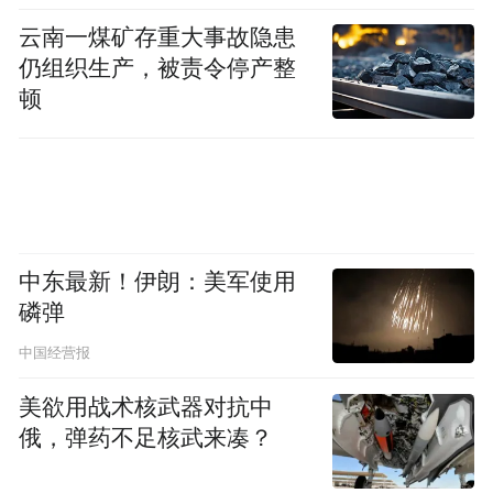
足球最动人的部分，往往在于其不可预测。
云南一煤矿存重大事故隐患
咪咕发起“世界杯预测人机大战”全民互动活
仍组织生产，被责令停产整
动，以“考卷”形式邀请用户预测32强。发布
顿
会现场，詹俊喊话天禧AI展开世界杯预言家
的较量，他看好青年才俊云集的土耳其，并
直言AI该改改卷子了。刘语熙放话：“AI干不
过我，熟悉我的朋友都知道，我的预测不可
预测！”
中东最新！伊朗：美军使用
磷弹
中国经营报
美欲用战术核武器对抗中
俄，弹药不足核武来凑？