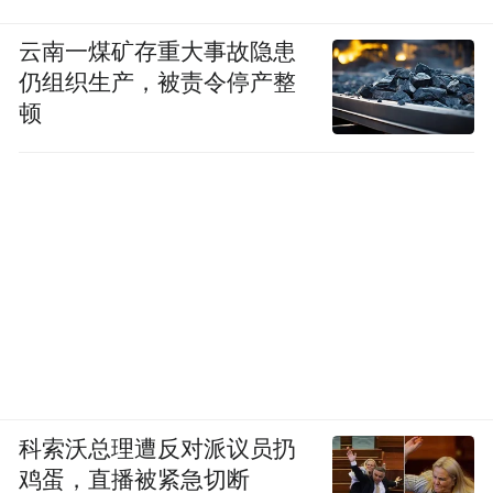
云南一煤矿存重大事故隐患
仍组织生产，被责令停产整
顿
科索沃总理遭反对派议员扔
鸡蛋，直播被紧急切断