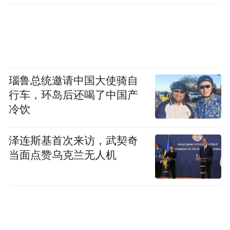
瑙鲁总统邀请中国大使骑自
在球迷眼里，世界杯是传奇史诗，是四年一
行车，环岛后还喝了中国产
次被打开的盛夏记忆。这一次，热爱将由AI
冷饮
重新书写。咪咕将以100GB定向流量，让球
迷随时随地激情畅看。6月12日起，敬请锁定
泽连斯基首次来访，武契奇
咪咕视频、移动高清、咪视界、睛彩频道，
当面点赞乌克兰无人机
一起开启AI世界杯元年！
“特别声明：以上作品内容(包括在内的视频、图片或音
频)为凤凰网旗下自媒体平台“大风号”用户上传并发
布，本平台仅提供信息存储空间服务。