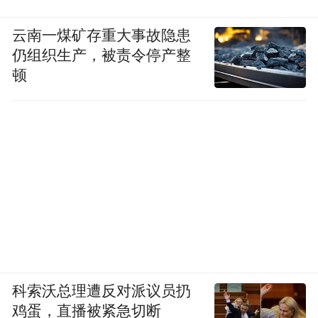
云南一煤矿存重大事故隐患
仍组织生产，被责令停产整
顿
科索沃总理遭反对派议员扔
鸡蛋，直播被紧急切断