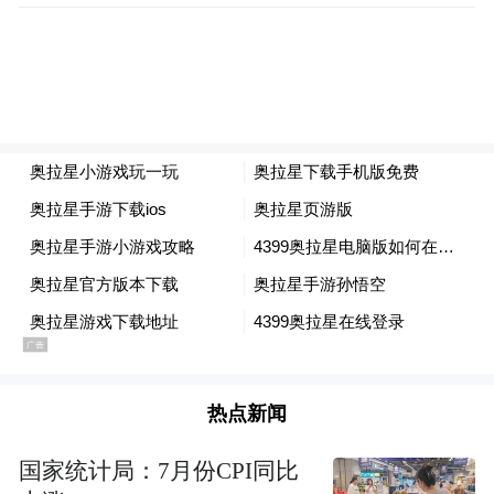
现这届世界杯的每个精彩篇章。
体育界欠女性一个解说席 “她”视角共绘世界
杯光谱
万千“她”视角即将汇聚咪咕。解说席上，刘
语熙、林梦鸽等女声力量将补齐世界杯专业
解说矩阵的最后一块拼图。从解说席延伸到
内容场，咪咕进一步为女性用户搭建专属舞
台，首档闺蜜视角世界杯社交综艺《集美们
的世界杯派对》将开启“姐妹聊天局”，全明
星女性KOL矩阵、“她看世界杯”特色内容及
热点新闻
专属频道也已就位，让女性用户以自己喜爱
国家统计局：7月份CPI同比
的方式，深度共创这届世界杯的情感记忆。