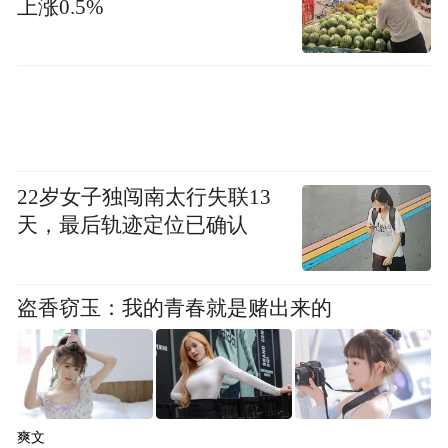
上涨0.5%
22岁女子独闯南太行失联13
天，最后轨迹定位已确认
盗香窃玉：我的青春就是赌出来的
不怕没搭子看球，百城千场聚同频好友
世界杯的魅力，远不止于90分钟的哨响与终
爽文