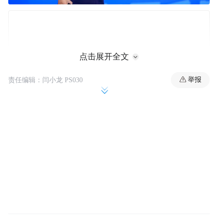
点击展开全文
举报
责任编辑：闫小龙 PS030
跨越世界杯40年 咪咕“解说全家桶”集齐世界
杯最强音
自1978年国内首次转播世界杯决赛，宋世雄
老师那句“这是阿根廷足球队的前锋，10号肯
佩斯把球铲进了球门”的浑厚之声，便为一代