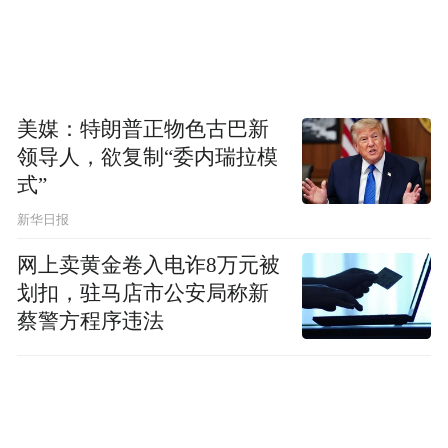
美媒：特朗普正物色古巴新
领导人，欲复制“委内瑞拉模
式”
发布会现场，詹俊、张路、孙继海、苏东、
新华日报
徐阳、娄一晨、刘越、颜强——八位承载着
不同时代记忆的国民级解说同台而立。这场
网上卖黄金卷入电诈8万元被
划扣，驻马店市公安局称新
跨越代际的聚首，不仅是一次阵容的亮相，
蔡警方程序违法
更象征着中国“世界杯最强音”在此集结。以
此为基础，咪咕汇聚了跨越世界杯40年，覆
盖7大类别、千人规模、累计世界杯解说经验
超万场的“解说全家桶”，为亿万用户完整呈