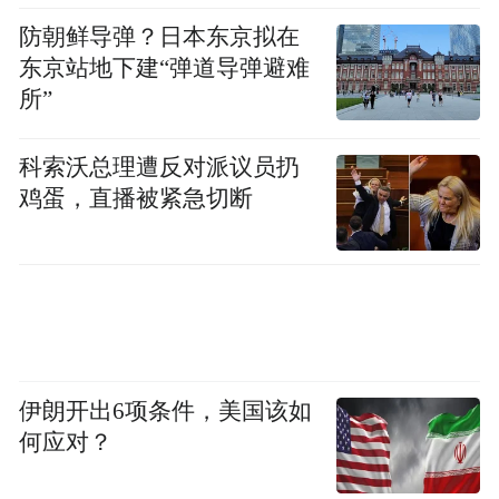
局。线上，咪咕打造24小时排播不间断的自
防朝鲜导弹？日本东京拟在
制内容，全天候陪伴球迷。线下，“呼叫我的
东京站地下建“弹道导弹避难
球搭子”升级为“百城千场万人同欢”的观赛体
所”
系，涵盖主题街区、线下观赛及百城直播狂
欢，让球迷同频呐喊。
科索沃总理遭反对派议员扔
鸡蛋，直播被紧急切断
詹俊喊话AI世界杯预测见高下 刘语熙直言
“我的预测不可预测”
当“首届AI世界杯”走向现实，咪咕推出的九
大智能观赛技术汇聚成“AI-Zone”增强观赛模
式，为球迷打造一个看得懂、更沉浸的热爱
伊朗开出6项条件，美国该如
主场。
何应对？