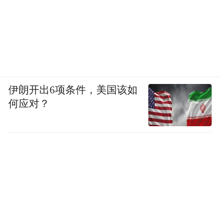
Notice: The content above (including the videos,
pictures and audios if any) is uploaded and posted
by the user of Dafeng Hao, which is a social media
platform and merely provides information storage
space services.”
伊朗开出6项条件，美国该如
何应对？