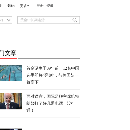
学
数码
注册
登录
更多
内
门文章
首金诞生于39年前！12名中国
选手即将“亮剑”，与美国队一
较高下
面对逼宫，国际足联主席给特
朗普打了好几通电话，没打
通！