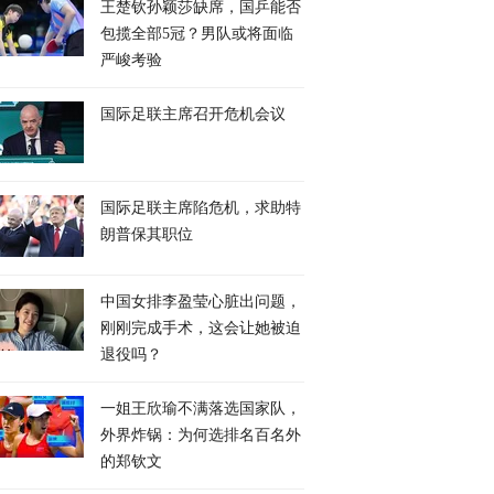
王楚钦孙颖莎缺席，国乒能否
包揽全部5冠？男队或将面临
严峻考验
国际足联主席召开危机会议
国际足联主席陷危机，求助特
朗普保其职位
中国女排李盈莹心脏出问题，
刚刚完成手术，这会让她被迫
退役吗？
一姐王欣瑜不满落选国家队，
外界炸锅：为何选排名百名外
的郑钦文