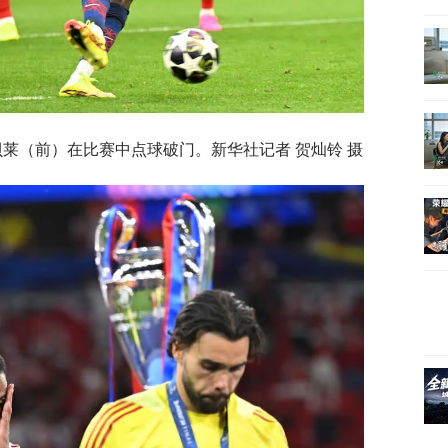
贝莱（前）在比赛中点球破门。新华社记者 贺灿铃 摄