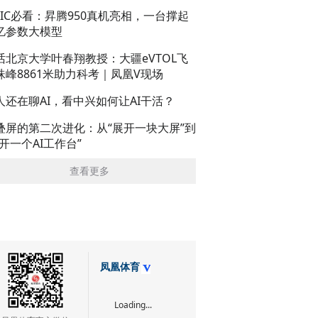
AIC必看：昇腾950真机亮相，一台撑起
亿参数大模型
话北京大学叶春翔教授：大疆eVTOL飞
珠峰8861米助力科考｜凤凰V现场
人还在聊AI，看中兴如何让AI干活？
叠屏的第二次进化：从“展开一块大屏”到
展开一个AI工作台”
查看更多
凤凰体育
Loading...