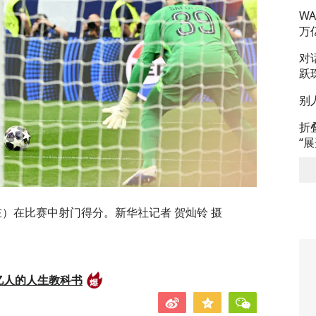
W
万
对
跃
别
折
“
左）在比赛中射门得分。新华社记者 贺灿铃 摄
亿人的人生教科书