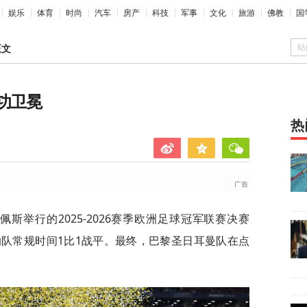
娱乐
体育
时尚
汽车
房产
科技
军事
文化
旅游
佛教
国
站
正文
功卫冕
热
斯举行的2025-2026赛季欧洲足球冠军联赛决赛
队常规时间1比1战平。最终，巴黎圣日耳曼队在点