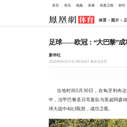
首页
资讯
视频
直播
凤凰卫视
财经
体育
>
图片
>
足球——欧冠：“大巴黎”成
新华社
2026年05月31日 08:26:01
来自北京市
当地时间5月30日，在匈牙利布达佩
中，法甲巴黎圣日耳曼队与英超阿森纳
球大战中4比3取胜，成功卫冕。