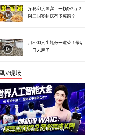
探秘印度国宴！一顿饭2万？
阿三国宴到底有多离谱？
用3000只生蚝做一道菜！最后
一口人麻了
凰V现场
世界人工智能大会：AI开始干活了，但到底干的怎么样？萌新闯WAIC