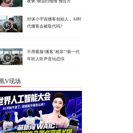
夜粥 潮汕扫地僧 预告片
对谈小宇宙播客创始人，AI时
代播客会被取代吗?
不用看脸!播客“相亲”?新一代
年轻人听声音玩恋综
凰V现场