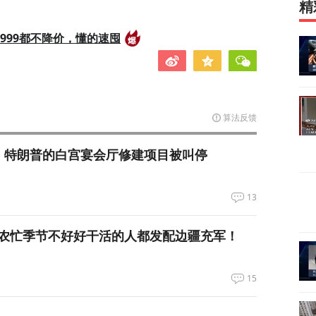
精
999都不降价，懂的速囤
算法反馈
，特朗普的白宫宴会厅修建项目被叫停
13
农忙季节不好好干活的人都发配边疆充军！
15