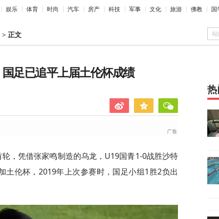
娱乐
体育
时尚
汽车
房产
科技
军事
文化
旅游
佛教
国
站
>
正文
，国足已追平上届土伦杯成绩
热
轮，凭借张家鸣制造的乌龙，U19国青1-0战胜沙特
土伦杯，2019年上次参赛时，国足小组1胜2负出