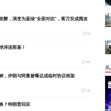
发酵，演变为蓝绿“全面对抗”，蒋万安成围攻
6
绝泽连斯基！
95
凤
峡，伊朗与阿曼被曝达成临时协议框架
20
换？特朗普回应