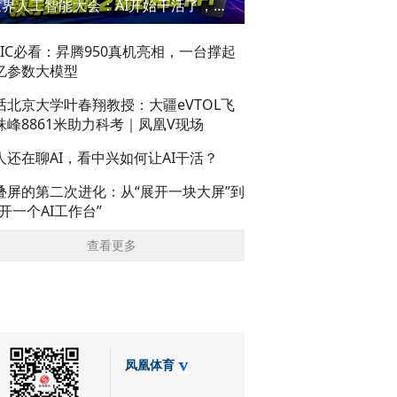
世界人工智能大会：AI开始干活了，但到底干的怎么样？萌新闯WAIC
AIC必看：昇腾950真机亮相，一台撑起
亿参数大模型
话北京大学叶春翔教授：大疆eVTOL飞
珠峰8861米助力科考｜凤凰V现场
人还在聊AI，看中兴如何让AI干活？
叠屏的第二次进化：从“展开一块大屏”到
展开一个AI工作台”
查看更多
凤凰体育