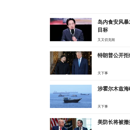
岛内食安风暴
目标
又又切克闹
特朗普公开拒
天下事
涉霍尔木兹海
天下事
美防长将被撤