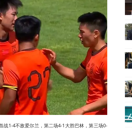
首战1-4不敌爱尔兰，第二场4-1大胜巴林，第三场0-