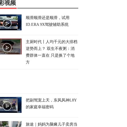
彩视频
顺滑顺滑还是顺滑，试用
ID.ERA 9X驾驶辅助系统
主厨时代丨人均千元的大排档
逆势而上？ 双生不夜粥：消
费群体一直在 只是换了个地
方
把副驾宠上天，东风风神L8Y
的家庭幸福密码
旅途｜妈妈为脑瘫儿子卖房当