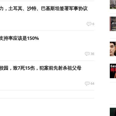
力，土耳其、沙特、巴基斯坦签署军事协议
6
支持率应该是150%
36
校园，致7死15伤，犯案前先射杀祖父母
64