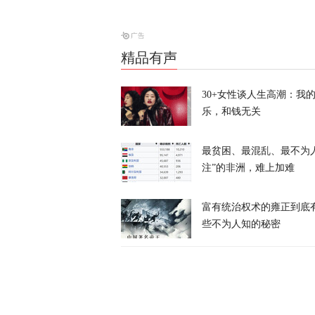
天下事
精品有声
特朗普所乘直
30+女性谈人生高潮：我
乐，和钱无关
天下事
最贫困、最混乱、最不为
注”的非洲，难上加难
富有统治权术的雍正到底
些不为人知的秘密
岛内演习首日
抓不到？
又又切克闹
俄方痛斥日本