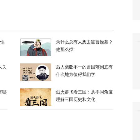
3
升机遭遇飞行安全事件，现场监控画面曝光
的快
为什么总有人想去盗曹操墓？
他那么抠
12
人关
后人褒贬不一的曾国藩到底有
什么地方值得我们学
有哪
烈火群飞看三国：从不同角度
理解三国历史和文化
，台军丢盔弃甲，赖清德深夜逃跑，赌解放军
12
政客广岛致辞：不提美国是投弹国，却批评俄