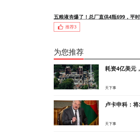
五粮液夯爆了！总厂直供4瓶699，平时
推荐
3
为您推荐
耗资4亿美元
天下事
卢卡申科：将
天下事