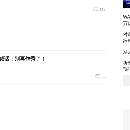
119
W
万
对
跃
别
喊话：别再作秀了！
折
“
83
拦截！基辅防空失灵，西方靠不住了
361
私下支持万斯参加下届美国大选