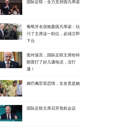
国际足联：全力支持因凡蒂诺
葡萄牙名宿炮轰因凡蒂诺：玷
污了主席这一职位，必须立即
下台
面对逼宫，国际足联主席给特
朗普打了好几通电话，没打
通！
姆巴佩官宣恋情，女友竟是她
国际足联主席召开危机会议