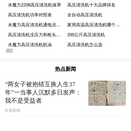
的调整时间并不算充裕。国足打完新加坡之
后即刻回国休整，间隔仅四天就迎来中泰之
战，短短数日想要彻底摆脱身体疲劳、达到
比赛标准，对34岁、常年带伤作战的武磊难
度不小。教练组的用人逻辑同样是变量，新
帅邵佳一本期招入多名年轻锋线球员，目的
便是热身赛练兵考察新人，倘若武磊恢复进
热点新闻
度缓慢，出于保护老将、锻炼年轻队员的考
量，即便留在名单之中，也可能被雪藏，整
“两女子被抱错互换人生37
年”一当事人沉默多日发声：
场比赛一分钟登场机会都得不到。
我不是受益者
红星新闻