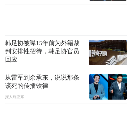
复，主场对阵泰国替补登场，圆满完成百场
纪念；要么伤势恢复不及预期，两场热身全
部缺席，百场被迫延后，纪念仪式随之推
迟。一旦错过本次国际比赛窗口期，下一次
韩足协被曝15年前为外籍裁
国足集结遥遥无期，届时武磊的百场圆梦之
判安排性招待，韩足协官员
旅，不知还要等到何时。
回应
从草根少年到国足历史第一射手，99场国家
从雷军到余承东，说说那条
队征程写满坚守。谁都不愿看见，陪伴国足
该死的传播铁律
走过低谷的功勋老将，因伤病遗憾错失筹备
报人刘亚东
已久的百场盛典。接下来几天的康复训练，
将决定武磊能否不留遗憾，所有球迷都在静
待好消息，盼着主场见证传奇圆梦。