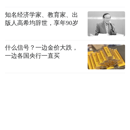
（罗掌柜）
知名经济学家、教育家、出
版人高希均辞世，享年90岁
“特别声明：以上作品内容(包括在内的视频、图片或音
频)为凤凰网旗下自媒体平台“大风号”用户上传并发
布，本平台仅提供信息存储空间服务。
Notice: The content above (including the videos,
什么信号？一边金价大跌，
pictures and audios if any) is uploaded and posted
一边各国央行一直买
by the user of Dafeng Hao, which is a social media
platform and merely provides information storage
space services.”