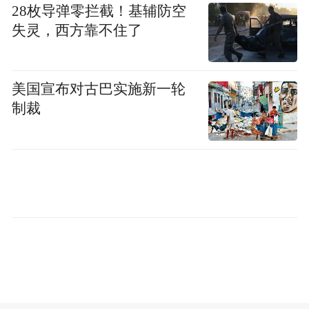
能落选，首场热身宣告无缘冲百场。
28枚导弹零拦截！基辅防空
失灵，西方靠不住了
美国宣布对古巴实施新一轮
制裁
不少球迷心生担忧：新加坡踢不了，那主场
对阵泰国还能圆梦吗？客观来看，留给武磊