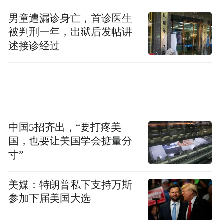
家国情怀支撑他咬牙坚持，不到最后一刻不
男童遭漏诊身亡，首诊医生
被判刑一年，出狱后发帖讲
会主动放弃国家队里程碑。
述接诊经过
中国5招齐出，“要打疼美
国，也要让美国学会掂量分
寸”
美媒：特朗普私下支持万斯
参加下届美国大选
两种结局摆在眼前：要么咬牙熬过短期康