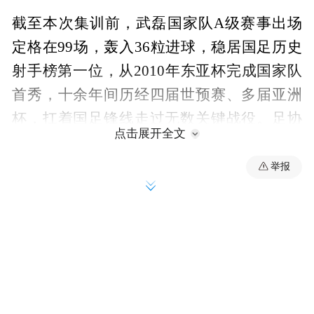
截至本次集训前，武磊国家队A级赛事出场
定格在99场，轰入36粒进球，稳居国足历史
射手榜第一位，从2010年东亚杯完成国家队
首秀，十余年间历经四届世预赛、多届亚洲
杯，扛着国足锋线走过无数关键战役。足协
点击展开全文
早早敲定方案，计划在6月9日中泰战前为武
磊举办专属百场纪念仪式，定制纪念球衣、
举报
全队列队致敬，主场数万球迷也早已期待见
证本土锋线传奇的里程碑时刻，只要两场热
身任意一场登场，武磊便能正式解锁国家队
百场，跻身足坛世纪俱乐部名单。可突如其
来的身体隐患，让这份筹备许久的荣耀悬在
了半空。