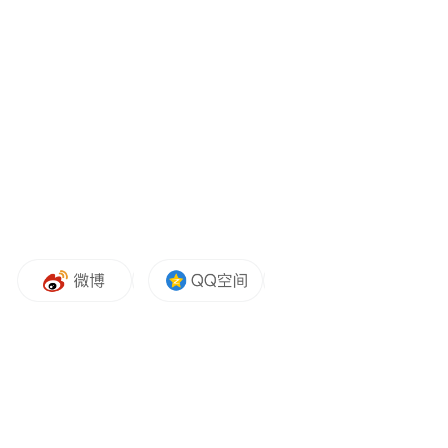
从训练场实况来看，武磊并非临时小伤，而
是长期疲劳累积带来的身体损耗。本赛季中
超联赛，武磊在海港多以替补出战，常年被
膝盖旧伤困扰，联赛密集赛程透支了老将体
能，刚入国足集训营便跟不上全队训练强
度。球队开启技战术合练、分组对抗时，他
只能在场边慢跑、拉伸，做低强度康复内
容，无法参与有球对抗。按照现有节奏，三
天后出征新加坡的客场大名单，武磊极有可