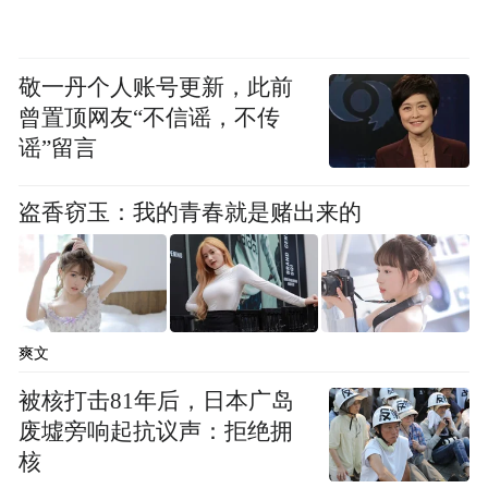
敬一丹个人账号更新，此前
曾置顶网友“不信谣，不传
谣”留言
盗香窃玉：我的青春就是赌出来的
不过从足协与教练组的态度分析，百场仪式
早已敲定落地，不会轻易取消，球队层面主
观上全力促成武磊里程碑圆梦。仪式摆在赛
爽文
前，本身就为临场登场预留空间，只要身体
被核打击81年后，日本广岛
条件勉强达标，教练大概率会在中泰之战下
废墟旁响起抗议声：拒绝拥
半场安排短暂替补出场，完成百场打卡。过
核
往多年，武磊数次带伤驰援国足，骨子里的