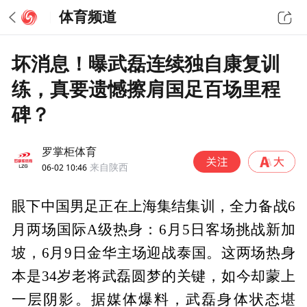
体育频道
坏消息！曝武磊连续独自康复训
练，真要遗憾擦肩国足百场里程
碑？
罗掌柜体育
06-02 10:46
来自陕西
眼下中国男足正在上海集结集训，全力备战6
月两场国际A级热身：6月5日客场挑战新加
坡，6月9日金华主场迎战泰国。这两场热身
本是34岁老将武磊圆梦的关键，如今却蒙上
一层阴影。据媒体爆料，武磊身体状态堪