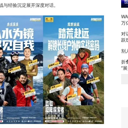
战与经验沉淀展开深度对话。
W
万
对
跃
别
折
“