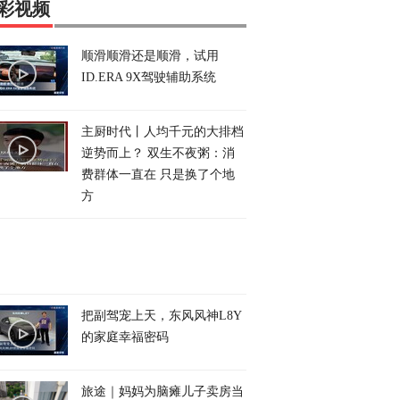
彩视频
顺滑顺滑还是顺滑，试用
ID.ERA 9X驾驶辅助系统
主厨时代丨人均千元的大排档
逆势而上？ 双生不夜粥：消
费群体一直在 只是换了个地
方
把副驾宠上天，东风风神L8Y
的家庭幸福密码
旅途｜妈妈为脑瘫儿子卖房当