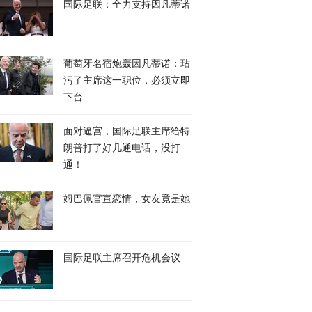
国际足联：全力支持因凡蒂诺
葡萄牙名宿炮轰因凡蒂诺：玷
污了主席这一职位，必须立即
下台
面对逼宫，国际足联主席给特
朗普打了好几通电话，没打
通！
姆巴佩官宣恋情，女友竟是她
国际足联主席召开危机会议