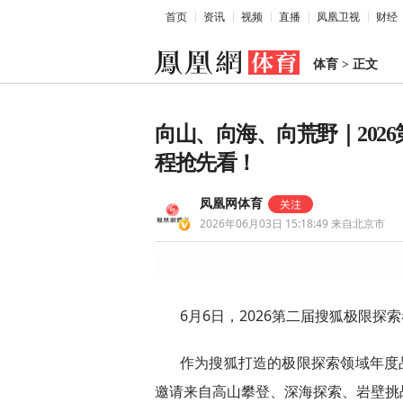
首页
资讯
视频
直播
凤凰卫视
财经
体育
>
正文
向山、向海、向荒野｜202
程抢先看！
凤凰网体育
2026年06月03日 15:18:49
来自北京市
6月6日，2026第二届搜狐极限
作为搜狐打造的极限探索领域年度
邀请来自高山攀登、深海探索、岩壁挑