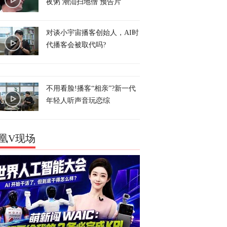
夜粥 潮汕扫地僧 预告片
对谈小宇宙播客创始人，AI时
代播客会被取代吗?
不用看脸!播客“相亲”?新一代
年轻人听声音玩恋综
凰V现场