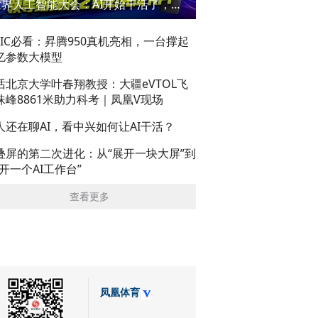
世界人工智能大会：AI开始干活了，但到底干的怎么样？萌新闯WAIC
AIC必看：昇腾950真机亮相，一台撑起
亿参数大模型
话北京大学叶春翔教授：大疆eVTOL飞
珠峰8861米助力科考｜凤凰V现场
人还在聊AI，看中兴如何让AI干活？
叠屏的第二次进化：从“展开一块大屏”到
展开一个AI工作台”
查看更多
凤凰体育