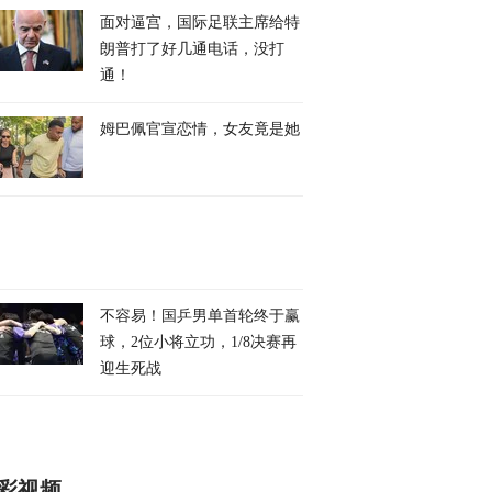
面对逼宫，国际足联主席给特
朗普打了好几通电话，没打
通！
姆巴佩官宣恋情，女友竟是她
不容易！国乒男单首轮终于赢
球，2位小将立功，1/8决赛再
迎生死战
彩视频