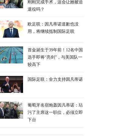
刚刚完成手术，这会让她被迫
退役吗？
欧足联：因凡蒂诺道歉也没
用，将继续抵制国际足联
首金诞生于39年前！12名中国
选手即将“亮剑”，与美国队一
较高下
国际足联：全力支持因凡蒂诺
葡萄牙名宿炮轰因凡蒂诺：玷
污了主席这一职位，必须立即
下台