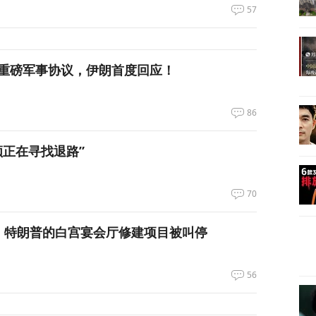
57
重磅军事协议，伊朗首度回应！
86
领正在寻找退路”
70
，特朗普的白宫宴会厅修建项目被叫停
56