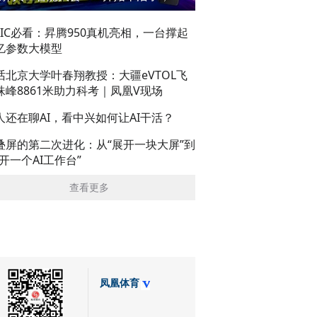
AIC必看：昇腾950真机亮相，一台撑起
亿参数大模型
话北京大学叶春翔教授：大疆eVTOL飞
珠峰8861米助力科考｜凤凰V现场
人还在聊AI，看中兴如何让AI干活？
叠屏的第二次进化：从“展开一块大屏”到
展开一个AI工作台”
查看更多
凤凰体育