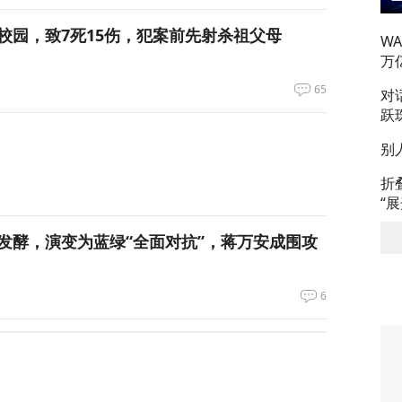
校园，致7死15伤，犯案前先射杀祖父母
W
万
65
对
跃
别
折
“
发酵，演变为蓝绿“全面对抗”，蒋万安成围攻
6
绝泽连斯基！
105