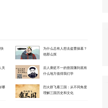
峡，伊朗与阿曼被曝达成临时协议框架
21
换？特朗普回应
的快
为什么总有人想去盗曹操墓？
他那么抠
120
人关
后人褒贬不一的曾国藩到底有
什么地方值得我们学
有哪
烈火群飞看三国：从不同角度
理解三国历史和文化
喊话：别再作秀了！