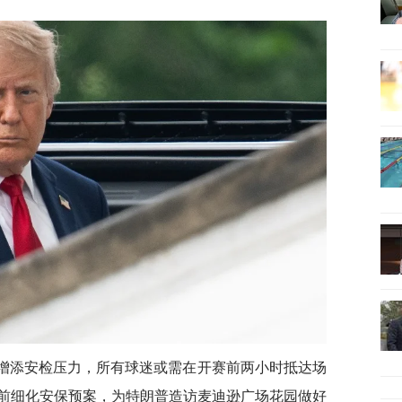
馆增添安检压力，所有球迷或需在开赛前两小时抵达场
前细化安保预案，为特朗普造访麦迪逊广场花园做好