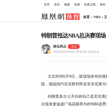
首页
资讯
视频
直播
凤凰卫视
财经
体育
>
NBA
>
特朗普抵达NBA总决赛现
体坛风云
2026年06月09日 08:50:00
来自北京
北京时间6月9日，据现场发布的
园，观战纽约尼克斯对阵圣安东尼奥马
特朗普多次公开自称自己是尼克斯
次现身麦迪逊广场花园举办的NBA选秀