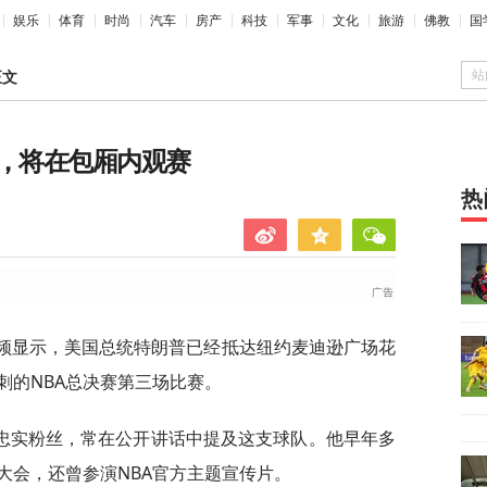
娱乐
体育
时尚
汽车
房产
科技
军事
文化
旅游
佛教
国
站
正文
场，将在包厢内观赛
热
视频显示，美国总统特朗普已经抵达纽约麦迪逊广场花
刺的NBA总决赛第三场比赛。
忠实粉丝，常在公开讲话中提及这支球队。他早年多
大会，还曾参演NBA官方主题宣传片。