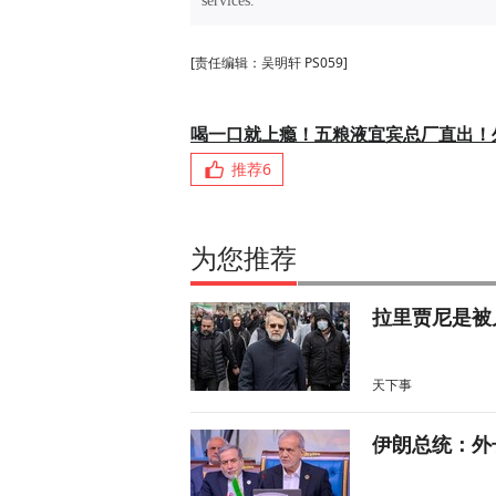
services.”
[责任编辑：吴明轩 PS059]
喝一口就上瘾！五粮液宜宾总厂直出！
推荐
6
为您推荐
拉里贾尼是被
天下事
伊朗总统：外