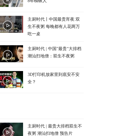
8年蜘蛛人
主厨时代丨中国最贵宵夜:双
生不夜粥 每晚都有人花两万
吃一桌
主厨时代 | 中国”最贵“大排档
潮汕扫地僧：双生不夜粥
3D打印机放家里到底安不安
全？
主厨时代 | 最贵大排档双生不
夜粥 潮汕扫地僧 预告片