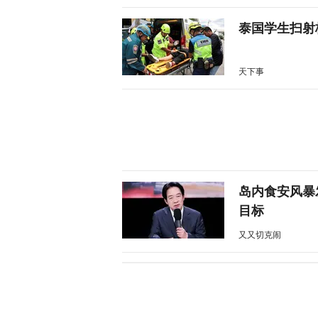
泰国学生扫射
天下事
岛内食安风暴
目标
又又切克闹
特朗普公开拒
天下事