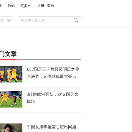
学
数码
注册
登录
更多
内
门文章
U17国足三连胜晋级明日之星
半决赛，定位球成最大亮点
3连胜欧洲强队，这支国足太
惊艳
中国女排李盈莹心脏出问题，