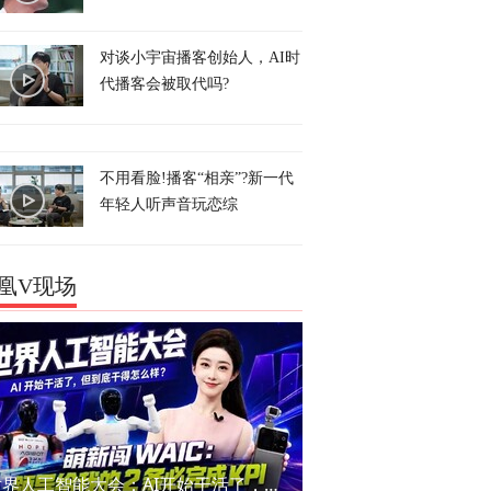
对谈小宇宙播客创始人，AI时
代播客会被取代吗?
不用看脸!播客“相亲”?新一代
年轻人听声音玩恋综
凰V现场
世界人工智能大会：AI开始干活了，但到底干的怎么样？萌新闯WAIC