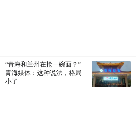
界杯与卡塔尔、俄罗斯世界杯一概而论，美
加墨世界杯的入境管控标准更为严格，核心
原因是美国是全球大量人群向往永久居留的
国家。
特朗普再度入主白宫后，美国的签证及入境
“青海和兰州在抢一碗面？”
管控政策进一步收紧。2025年初，多名美国
青海媒体：这种说法，格局
国务院匿名员工为规避职场风险，向The
小了
Athletic爆料，部门内部普遍担忧，特朗普政
府会针对有球队晋级世界杯的国家实施或威
胁实施旅行禁令，直接限制各国球迷入境观
赛。截至目前，已有塞内加尔、科特迪瓦、
伊朗、海地四个世界杯参赛国，被纳入美国