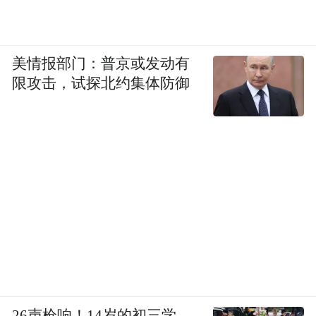
此后，美国政府高调宣布，取消阿尔及利
亚、突尼斯、佛得角等国持票球迷的签证保
美情报部门：普京或发动有
证金缴纳要求。但多数媒体忽略了政策的限
限攻击，试探北约集体防御
制性附加条件：仅在4月15日前同时完成世界
杯门票购买、国际足联通行证注册的球迷，
才能享受免保证金政策，最终实际受益的球
迷只有数百人。
多数外界民众并不了解美国签证面试的实际
情况。全球各地领事馆的签证面试仅持续数
分钟，申请人必须在极短时间内，向签证官
证明自身入境目的真实、合法合规。同时，
申请人需要举证自身在所属国家有固定居
26声枪响！14岁的初三学