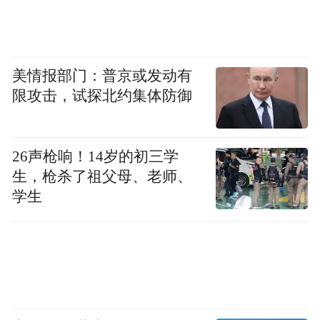
会”，而该组织一直遭到美国北约盟友的联合
抵制。
美情报部门：普京或发动有
前期双方互动亲密、频繁同台合影、深度绑
限攻击，试探北约集体防御
定，如今国际足联却试图对外塑造自身只是
普通赛事主办方、只是东道主客人的身份，
声称无力为参赛、观赛的人发声维权。
26声枪响！14岁的初三学
生，枪杀了祖父母、老师、
这种说辞显然回避了一个关键事实：国际足
学生
联历来会严格要求每一届世界杯东道主作出
书面保障，确保赛事期间全球参赛人员、球
迷可以自由跨境流动。2018年，特朗普首个
任期内，在美国申办世界杯的阶段，特朗普
曾致信因凡蒂诺，承诺会全力保障“世界杯赛