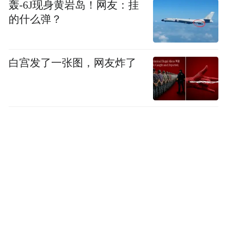
轰-6J现身黄岩岛！网友：挂
事期间，全球所有符合条件的运动员、赛事
的什么弹？
官员和球迷，均可不受歧视地入境美国”。
事实上，本届世界杯的签证隐患早在数年前
白宫发了一张图，网友炸了
就已显现，甚至早于特朗普政府上任。即便
在拜登政府执政末期，国际足联就已遭遇美
国签证政策带来的困扰。
当时，美国各大世界杯主办城市、旅游行业
均对签证面试积压、审批周期过长的问题提
出严重担忧，后续美国国会专门拨款5000万
美元处理签证积压案件，情况才暂时缓解。
拜登政府对国际足联始终持审慎态度，从未
给因凡蒂诺安排过椭圆形办公室的会晤机