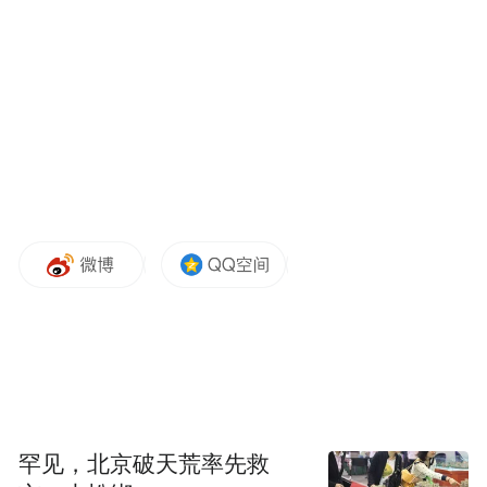
有理有据的质疑报道，因凡蒂诺始终置之不
理。2025年巴拉圭国际足联大会期间，因凡
蒂诺姗姗来迟、缺席多日，此前他优先陪同
特朗普出访卡塔尔与沙特，但在大会现场，
他却公开向参会者宣称“欢迎全世界来到美
国”。
“所有球员、相关工作人员，当然还有全体球
迷，都会受到美国的欢迎，”因凡蒂诺当时说
道，“明确一点：这句话并不是我说的，而是
美国政府的表态。”
同年夏末，一名身处肯尼亚的南非记者当面
罕见，北京破天荒率先救