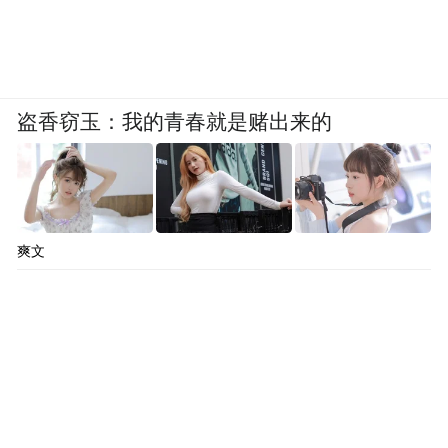
旅行禁令管控范围。内部人士透露，预计会
有“相当数量”持有合法球票的球迷，遭遇无
理由拒签。
盗香窃玉：我的青春就是赌出来的
面对乱象，国际足联宣称已和美方沟通取得
一定进展，但实际成效微乎其微。特朗普政
府牵头成立白宫世界杯专项工作组，由其前
律师的儿子安德鲁-朱利安尼担任组长，因凡
爽文
蒂诺曾对此十分兴奋。2025年11月，特朗普
政府推出“国际足联通行证（FIFA PASS）”，
球迷可以通过该通行证加急预约签证面试，
但并不保证签证审核通过。截至2026年5月中
旬，仅有约2万名球迷注册使用过该服务。