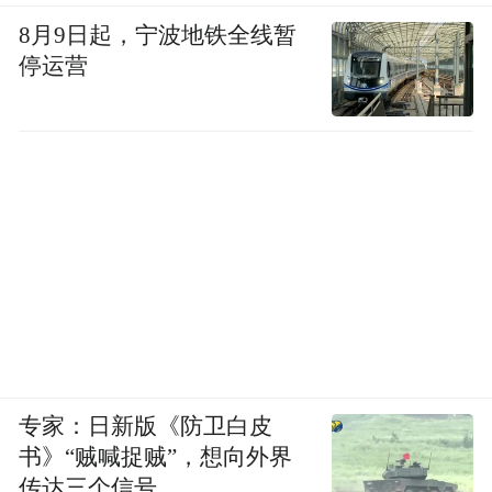
会，且相较于世界杯筹备，政府更聚焦俄乌
8月9日起，宁波地铁全线暂
停运营
冲突等更重要的事务。
国际足联或许始终没有认清一个现实，在美
国，他们永远不可能成为优先事项，肯定不
像卡塔尔那样将世界杯视为关乎国家定位的
头等大事。
对美国而言，世界杯只是锦上添
花的存在而已，甚至偶尔会被当作某种让步
的筹码。而国际足联如今再度印证，美国的
国家核心要务永远是国家安全。当前，特朗
普政府正在筹备针对伊朗袭击美军战机的行
专家：日新版《防卫白皮
为实施报复。
书》“贼喊捉贼”，想向外界
传达三个信号