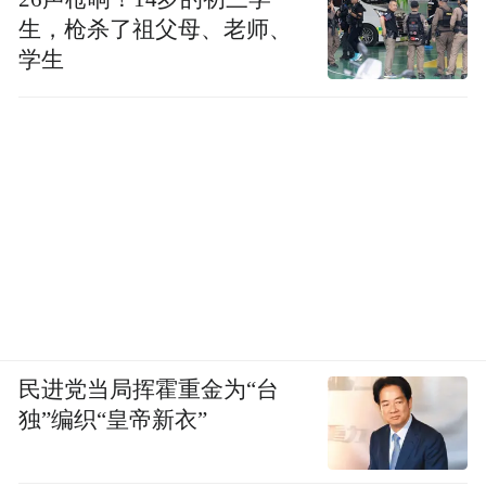
所、必然归国的理由，稳定的工作证明、良
生，枪杀了祖父母、老师、
好的过往出入境记录，会大幅提升过签概
学生
率。
除此之外，当下的美国政治氛围，也是影响
签证的关键因素。过去一年，多名前美国领
事馆官员向The Athletic透露，当前签证官员
普遍秉持审慎原则，倾向于从严拒签。本届
政府任期内，签证官不愿因放行疑似存在逾
期滞留风险的人员，承担履职风险。消息人
士直言，中东、非洲、南美地区的申请人，
民进党当局挥霍重金为“台
拒签概率显著更高，这也与近期世界杯相关
独”编织“皇帝新衣”
人员的入境受阻情况完全吻合。