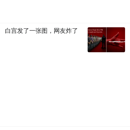
就在争议持续发酵的三天前，因凡蒂诺在迈
阿密向世界杯裁判团队发表讲话：“我们会为
白宫发了一张图，网友炸了
大家打造顶级的赛事环境、最优的工作条
件。我始终站在你们这边，国际足联会全力
支持每一位裁判。”
而就在同一天，索马里籍裁判奥马尔-阿卜杜
勒卡迪尔-阿尔坦飞抵迈阿密机场后，当即被
美国边境执法人员带走，经过连夜盘问后，
最终被拒绝入境。白宫世界杯工作组负责人
朱利安尼在接受BBC采访时表示，海关及边
境保护局的现场拒签入境决定，合理且正