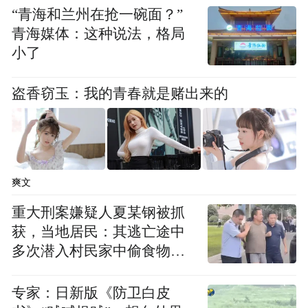
一直以来，因凡蒂诺都将国际足联塑造为“治
“青海和兰州在抢一碗面？”
青海媒体：这种说法，格局
愈世界的力量”，主打“足球团结世界”的核心
小了
理念。
盗香窃玉：我的青春就是赌出来的
特朗普第二任期内，因凡蒂诺造访白宫椭圆
形办公室的频次，远超绝大多数外国政要。
他主动贴合特朗普阵营，佩戴共和党红色领
带出席特朗普就职前集会，现身就职典礼前
爽文
的海湖庄园活动，身披“让美国再次伟大
重大刑案嫌疑人夏某钢被抓
（MAGA）”的标志性标识。他的诸多行为，
获，当地居民：其逃亡途中
已然违背国际足联的政治中立准则，曾在公
多次潜入村民家中偷食物被
开会议上直言，美国民众“都应该支持特朗普
发现
的施政举措，因为成效显著”。
专家：日新版《防卫白皮