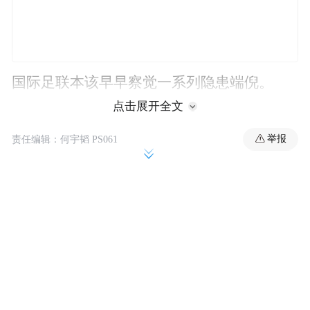
国际足联本该早早察觉一系列隐患端倪。
点击展开全文
无论是特朗普重返白宫首日，签署的名为
举报
责任编辑：何宇韬 PS061
《保护美国人民免受入侵》的行政令；
或是针对中东、非洲多个国家出台的旅行禁
令；
亦或是要求50个国家的商务及旅游入境人
员，缴纳高达1.5万美元的签证保证金；