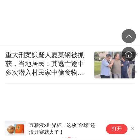
重大刑案嫌疑人夏某钢被抓
获，当地居民：其逃亡途中
多次潜入村民家中偷食物被
发现
五粮液x世界杯，这枚“金球”还
世
打开
没开赛就火了！