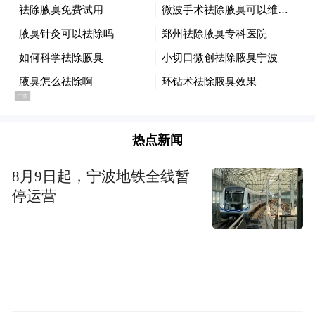
直接过错。
但因凡蒂诺一贯傲慢自负、高调造势却屡屡
无法兑现承诺的行事风格，将国际足联拖入
了两难的困境。四年前的卡塔尔世界杯便是
如此，他始终以东道主的代言人自居，高调
热点新闻
界定谁能顺利参赛、谁会遭遇限制，一旦问
题爆发，国际足联便被动沦为舆论中的“帮
8月9日起，宁波地铁全线暂
凶”。近期，国际足联内部开始刻意淡化自身
停运营
责任，声称足球机构无权干预东道主的入境
政策。
对于长期跟进报道国际足联动态的媒体而
言，这种突如其来的“谦卑表态”十分反常。