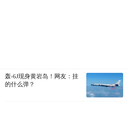
在签证乱象发酵的同时，媒体几乎没有机会
当面质询因凡蒂诺。从世界杯门票争议、禁
止球迷携带水杯入场的严苛规定，到离谱飙
升的公共交通票价、花费79美元购买“超级呐
喊”权限才能让名字登上球场大屏的付费项
目，一系列争议问题，因凡蒂诺始终回避正
面回应。
轰-6J现身黄岩岛！网友：挂
本周一，国际足联在纽约中央公园举办观赛
的什么弹？
派对新闻发布会，因凡蒂诺出席并发表公开
讲话，但一如往常，拒绝接受任何媒体提
问。他更习惯通过个人社交媒体账号发布宣
言、宣告所谓的“赛事胜利”。各大洲足协碍
于本届世界杯国际足联发放的巨额赛事分