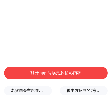
还有美国暂停向75个国家公民发放移民签证
的政策；
以及特朗普针对索马里群体的争议言论——
他声称索马里人“应当返回自己的国家”，并
直言“这个国家发展落后是有原因的”。
正因如此，世界杯开幕周接连爆出各类争议
索马里籍裁判在迈阿密国际机场入境
事件：
被拒、多名伊朗及非洲记者无法获批美国签
打开 app 阅读更多精彩内容
证、伊朗国家队为规避签证问题，将训练基
地迁至墨西哥。
在外界看来，这些乱象的出
老挝国会主席赛宋蓬逝世
被中方反制的7家美国实体有何来头？
现早已在意料之中。
长期以来，面对外界的种种担忧，以及媒体