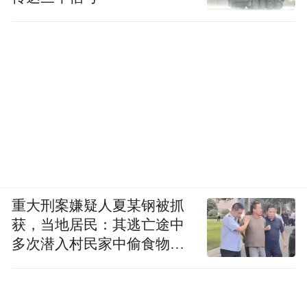
即便拜登政府，也曾对国际足联的诉求提出
异议。上一届卡塔尔世界杯，官方推出专属
“哈亚卡”通行证，持票游客可凭该证件快速
入境，兼具赛事专属签证功能，入境流程高
效便捷。
国际足联希望2026年美加墨世界杯采用类似
的入境流程，但美方以全球安全为由直接否
决。
同时，美国还拒绝了国际足联提出的三
重大刑案嫌疑人夏某钢被抓
国通用赛事通行证方案，该方案计划推出统
获，当地居民：其逃亡途中
一签证，让球迷可凭单一证件往返美加墨三
多次潜入村民家中偷食物被
国观赛。最终，三个东道主国家各自执行独
发现
立的入境审核标准，没有统一便利的观赛通
道。美国政府官员表示，不能将本届美国世