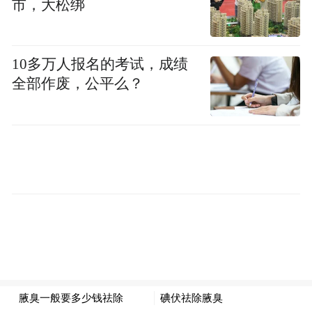
质问因凡蒂诺：“我们要前往一个让部分人群
市，大松绑
感到不受欢迎的国家参赛。你有责任确保非
洲及全球所有民众不被当作局外人，不被视
10多万人报名的考试，成绩
为二等公民——毕竟这个世界本该倡导平
全部作废，公平么？
等。”
面对质疑，因凡蒂诺回应道：“外界存在诸多
误解。明年的美加墨世界杯，美国、加拿
大、墨西哥三国将欢迎每一个人。流程会十
分顺畅，确保所有晋级球队和随行球迷都能
顺利入境。”
此次签证风波的核心问题，
需要说明的是，
源于美国政府的入境政策，并非国际足联的