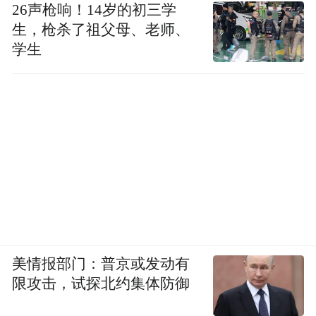
确。
26声枪响！14岁的初三学
生，枪杀了祖父母、老师、
“我的所有证件齐全，签证也完全合规有
学生
效。”阿尔坦在接受《纽约时报》采访时无奈
表示。
这就是目前已知的全部事实。而国际足联此
前口中的“全力支持”，在真实的入境管控难
题面前，形同虚设，此前与美方的特殊密切
关系也未能发挥任何作用。
针对此次事件，国际足联发言人正式回应：
美情报部门：普京或发动有
“国际足联不会介入东道主的入境审批流程。
限攻击，试探北约集体防御
和往届国际足联赛事一致，签证发放、人员
入境的最终权限，完全归属东道主政府。”