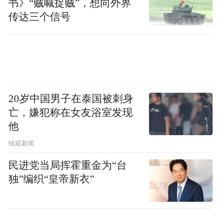
书》“贼喊捉贼”，想向外界
不仅如此，因凡蒂诺还在曼哈顿特朗普大厦
传达三个信号
设立国际足联办公室，这意味着国际足联需
要长期向特朗普家族企业支付租金。特朗普
的办公室内，常年摆放着世界杯、世俱杯的
赛事相关展品。原定在拉斯维加斯举办的世
界杯抽签仪式，也被因凡蒂诺改至肯尼迪中
20岁中国男子在泰国被刺身
亡，嫌犯称在女友浴室发现
心，只因特朗普及其盟友接管了该演艺中
他
心，并主动提议将其作为抽签举办场地。抽
锦观新闻
签仪式现场，国际足联特意邀请特朗普最喜
爱的歌手安德烈-波切利，并为其颁发和平
民进党当局挥霍重金为“台
独”编织“皇帝新衣”
奖，还安排组合“村民组合”演唱特朗普阵营
标志性MAGA歌曲《Y.M.C.A.》。此后，因
凡蒂诺还加入了特朗普发起的“和平委员