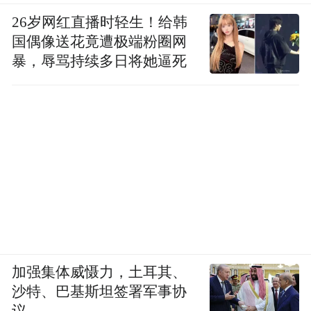
26岁网红直播时轻生！给韩
国偶像送花竟遭极端粉圈网
暴，辱骂持续多日将她逼死
加强集体威慑力，土耳其、
沙特、巴基斯坦签署军事协
议