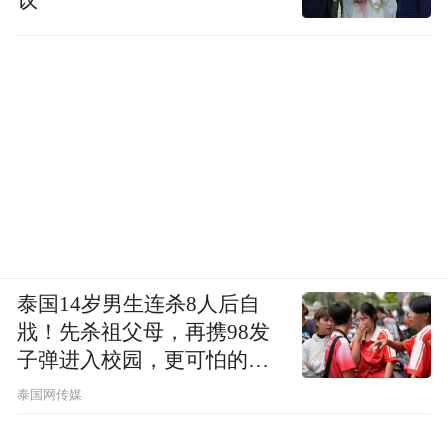
泰国14岁男生连杀8人后自
戕！先杀祖父母，再携98发
子弹进入校园，更可怕的细
节公布了
泰国网传媒