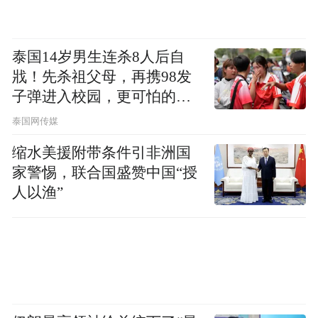
透露，官方转售平台上仍有约18万张门票等
待出售。即便国际足联强调总体需求依旧旺
盛，但这一数字还是引发了广泛讨论。
泰国14岁男生连杀8人后自
戕！先杀祖父母，再携98发
这是世界杯历史上首次扩军至48支球队，比
子弹进入校园，更可怕的细
节公布了
赛从64场增加到104场，赛程横跨美国、加拿
泰国网传媒
大和墨西哥三国。
缩水美援附带条件引非洲国
家警惕，联合国盛赞中国“授
国际足联早早打开账本，将本届赛事收入定
人以渔”
调为创造历史纪录。 但现实的问题也摆在面
前，不是每场比赛都拥有相同的市场吸引
力。扩军后的比赛是否都能支撑起如今的票
价体系？这可能是未来一个月不断被讨论的
话题。