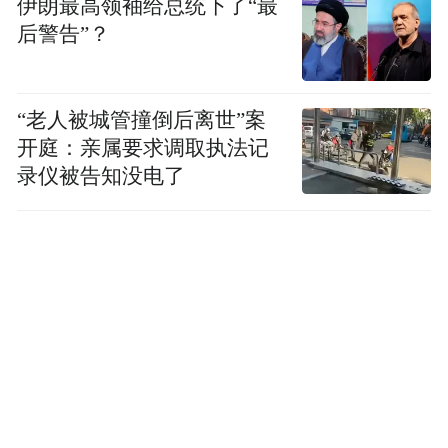
伊朗最高领袖给总统下了“最
后警告”？
世界杯从来不用担心没人关注，却需要担心
球迷是否还能负担得起进入球场的成本。
“老人被城管撞倒后离世”案
“特别声明：以上作品内容(包括在内的视频、图片或音
开庭：亲属要求调取执法记
频)为凤凰网旗下自媒体平台“大风号”用户上传并发
录仪被告知没电了
布，本平台仅提供信息存储空间服务。
Notice: The content above (including the videos,
pictures and audios if any) is uploaded and posted
by the user of Dafeng Hao, which is a social media
platform and merely provides information storage
space services.”