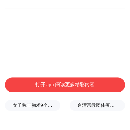
打开 app 阅读更多精彩内容
媒体人指责国际足联公布的上座数字不实
女子称丰胸术9个月后确诊乳腺癌，医美机构：手术不可能引发癌症，建议走司法途径
台湾宗教团体疫情期间求购新冠疫苗被骗10亿，蒋万安：民进党的错
社交媒体上流传的大量照片显示，球场部分
区域存在成片空位。如英国媒体《每日电讯