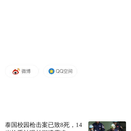
报》甚至直接用“尴尬”来形容现场画面。
于是，看似矛盾的问题出现了——为什么官
方统计接近满场，观众看到的却是空座？
“到目前为止，我们已经售出了超过600万张
门票。”国际足联主席因凡蒂诺在世界杯开幕
前的官方发布会上用胜利者的姿态说道，“需
求是前所未有的，不是增加了1倍，而是增加
了10倍或更多。”
谁也没有想到打脸来得如此之快，不少现场
观众在社交网络上称阿克伦球场有很多空
泰国校园枪击案已致8死，14
座，特别集中在东看台中央的VIP区，整体估