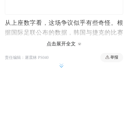
从上座数字看，这场争议似乎有些奇怪。根
据国际足联公布的数据，韩国与捷克的比赛
观众人数达到44985人，而比赛地瓜达拉哈拉
点击展开全文
阿克伦球场的容量为4.56万人，理论上，国
举报
责任编辑：屠震林 PS040
际足联给出的上座数已经无限接近满座。
问题在于，电视画面呈现出的观感与数字截
然不同。