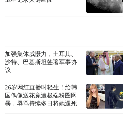
加强集体威慑力，土耳其、
沙特、巴基斯坦签署军事协
议
门票之外，世界杯相关的高消费也在影响部
26岁网红直播时轻生！给韩
分球迷的出行计划，甚至波及部分美国酒店
国偶像送花竟遭极端粉圈网
暴，辱骂持续多日将她逼死
和航空公司的预期收益。
在世界杯开赛前数天，多家国外知名媒体曾