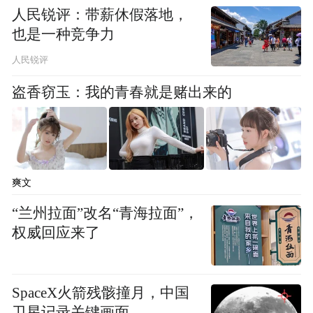
人民锐评：带薪休假落地，
票价机制，认为这一做法过度追求收益最大
也是一种竞争力
化，而牺牲了普通球迷的可及性。
人民锐评
所谓动态票价，简单来说就是航空公司和演
盗香窃玉：我的青春就是赌出来的
唱会行业常见的模式：需求越高，价格越
高，比赛越热门，票价涨幅越大。
国际足联认为这是符合市场规律的商业策
爽文
略，但球迷完全不认同。球迷组织Football
“兰州拉面”改名“青海拉面”，
Supporters Europe近日就公开批评，美加墨世
权威回应来了
界杯门票价格已达卡塔尔世界杯同类比赛的
数倍。
SpaceX火箭残骸撞月，中国
卫星记录关键画面