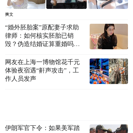
爽文
“婚外胚胎案”原配妻子求助
律师：如何核实胚胎已销
毁？伪造结婚证算重婚吗？
医院的责任边界在哪？
网友在上海一博物馆花千元
体验夜宿遇“鼾声攻击”，工
作人员发声
伊朗军官下令：如果美军踏