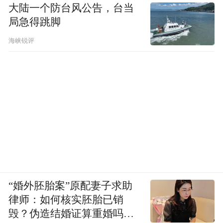
大陆一个防台风公告，台当
局急得跳脚
海峡锐评
“婚外胚胎案”原配妻子求助
律师：如何核实胚胎已销
毁？伪造结婚证算重婚吗？