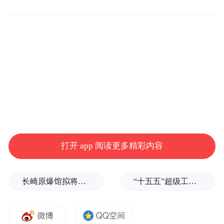
每一场比赛。
“特别声明：以上作品内容(包括在内的视频、图片或音
频)为凤凰网旗下自媒体平台“大风号”用户上传并发
布，本平台仅提供信息存储空间服务。
Notice: The content above (including the videos,
pictures and audios if any) is uploaded and posted
by the user of Dafeng Hao, which is a social media
platform and merely provides information storage
space services.”
打开 app 阅读更多精彩内容
长崎原爆馆拟将南京大屠杀改为南京事件，有日本民众现场质疑
“十五五”超级工程来了，这是国家级押宝