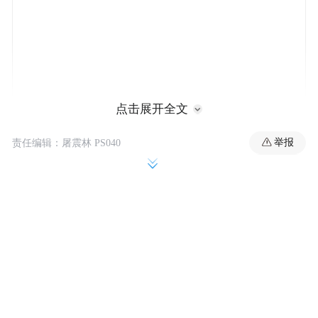
点击展开全文
我们知道，对阵世界上最优秀的国家队之一
绝不会轻松，但我们为了这一刻、为了这个
举报
责任编辑：屠震林 PS040
梦想付出了巨大的努力。今天，我们所有人
都对自己的表现感到满意。
对我们来说，我们来到世界杯就是为了竞
争。我知道很多人认为我们是一支很小的球
队，很弱的球队，但我们来到这里就是为了
竞争。我们会踢好每一场比赛，努力去赢下