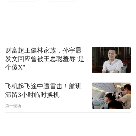
财富超王健林家族，孙宇晨
发文回应曾被王思聪羞辱“是
个傻X”
飞机起飞途中遭雷击！航班
滞留3小时临时换机
第一现场