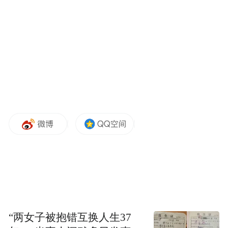
的他还是欧洲杯赛场上横空出世的天才少
年；如今，他已成长为西班牙阵中的绝对球
星，迎来了自己的世界杯首秀。挪威“锋霸”
哈兰德同样佩戴着这一徽章。挪威队上一次
出现在世界杯赛场时，他还没有出生——如
今，这个“00后”已经带领球队重新回到世界
杯的舞台。
“两女子被抱错互换人生37