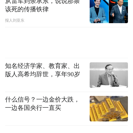
从雷军到余承东，说说那条
得者也拥有专属标识。“金色荣誉（Gold
该死的传播铁律
Honours）”不同图案的徽章将授予曾获得世
报人刘亚东
界杯金球奖、金靴奖或金手套奖的球员。例
如法国前锋姆巴佩和英格兰队长凯恩等世界
杯金靴奖得主，以及上届世界杯金手套奖得
主、阿根廷队的马丁内斯，都有资格佩戴相
关徽章。
知名经济学家、教育家、出
版人高希均辞世，享年90岁
从观赛角度看，这些新增徽章让球员的经历
变得更加直观。过去，球迷需要查阅资料才
什么信号？一边金价大跌，
能知道一名球员是否首次参加世界杯，或者
一边各国央行一直买
是否曾获得世界杯金靴奖；如今，这些信息
被直接呈现在球衣上。