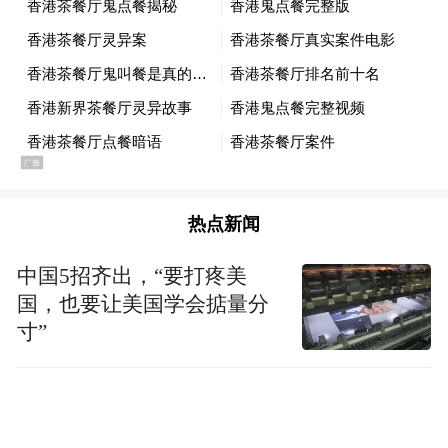
与“首秀”徽章相对应的，则是“传奇”徽章。
按照国际足联规定，只有参加五届及以上世
界杯的球员才能获得这一荣誉。放眼世界杯
近百年历史，能够跨越超过20年的职业生涯
热点新闻
并连续征战五届甚至六届世界杯，本就是极
其罕见的成就。本届世界杯上，阿根廷队长
中国5招齐出，“要打疼美
国，也要让美国学会掂量分
梅西、葡萄牙队长克·罗纳尔多（C罗）和墨
寸”
西哥队门将奥乔亚都属于这一行列。国际足
联在官方说明中特别提到，三人都迎来了个
人第六届世界杯。