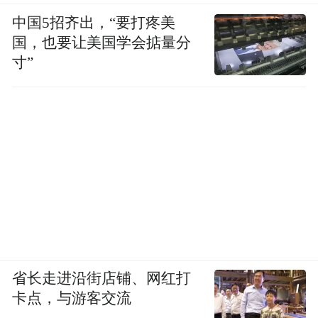
的获奖者，都能够被更多观众所了解。但也
中国5招齐出，“要打疼美
有人认为，这种设计意味着世界杯正在进一
国，也要让美国学会掂量分
寸”
步强化“球星叙事”与“商业化运作”。相比过
去更强调国家队和团队荣誉，如今个人经历
和个人品牌正在获得更多展示空间。
当然，对于绝大多数球迷而言，比赛的胜负
仍然远比袖标重要。
但当亚马尔佩戴着“新秀”徽章开启自己的世
界杯旅程，而梅西、C罗等老将佩戴着“传奇”
徽章继续书写历史时，这些新徽章至少提供
省长走进沿街店铺、网红打
了一个新的视角——让人们在关注比赛之
卡点，与游客交流
外，也能读懂球员与世界杯之间的不同故