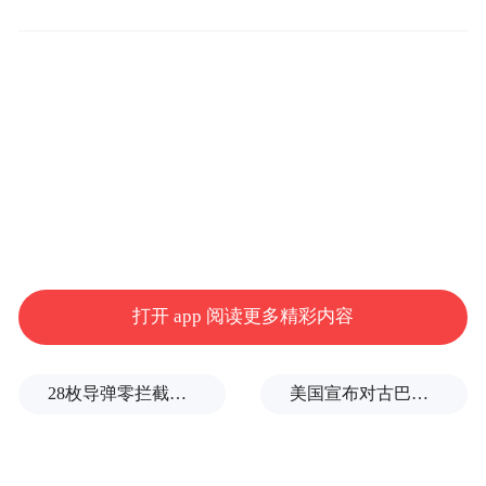
除此之外，本届世界杯新增了多款个人荣誉
徽章，其中最常见的是“首秀”徽章。顾名思
义，它属于首次参加世界杯的球员。对于很
多球员而言，第一次站上世界杯赛场是职业
生涯最重要的时刻之一。国际足联表示，希
打开 app 阅读更多精彩内容
望通过这一标识让球迷能够直观识别那些第
一次登上世界杯舞台的球员。
28枚导弹零拦截！基辅防空失灵，西方靠不住了
美国宣布对古巴实施新一轮制裁
本届赛事中，不少年轻球星都属于这一群
体。例如西班牙新星亚马尔。两年前，16岁