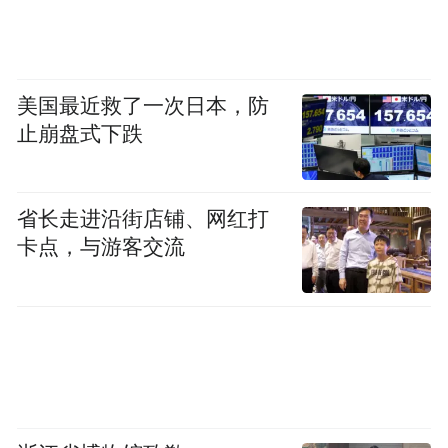
但在一些观察人士看来，这种变化背后反映
的或许不只是信息展示方式的改变。长期以
来，足球球衣更多代表的是球队身份。与美
美国最近救了一次日本，防
国职业体育联盟相比，国际足球赛事对于展
止崩盘式下跌
示个人成就一直较为克制。球迷熟悉的是队
徽、冠军星以及赛事标识，而不是个人履
历。
省长走进沿街店铺、网红打
卡点，与游客交流