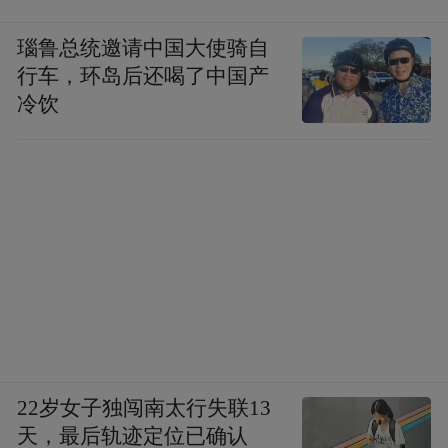
瑙鲁总统邀请中国大使骑自
行车，环岛后还喝了中国产
冷饮
22岁女子独闯南太行失联13
天，最后轨迹定位已确认