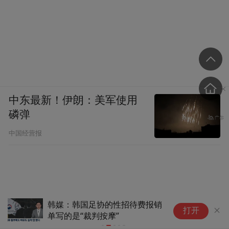
中东最新！伊朗：美军使用
磷弹
中国经营报
韩媒：韩国足协的性招待费报销
韩
打开
单写的是“裁判按摩”
信