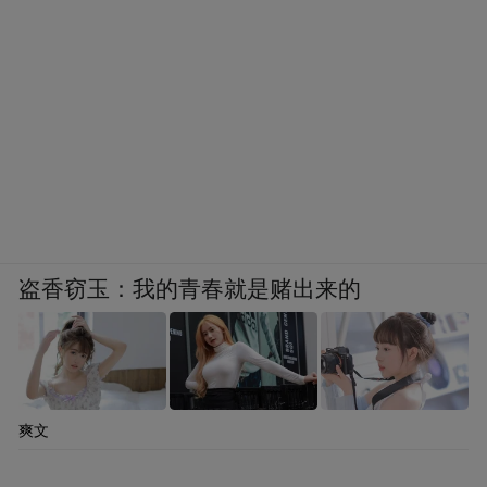
迪奥戈·科斯塔在丢球后发生争执的视频，同
样引发了热议。视频中，在刚果（金）打进
扳平进球时，葡萄牙门将科斯塔没有出击将
球击出，而是站在门线上，C罗对此显得很沮
丧，随后C罗向科斯塔表达了什么，并做出了
一个“出击”的手势，而科斯塔似乎并不服
气，他直接摊手回应，C罗在与科斯塔短暂交
流后，只能无奈离开。这个视频也引发不少
盗香窃玉：我的青春就是赌出来的
球迷热议：“葡萄牙队怎么全在内讧啊。”
且不说葡萄牙如今的更衣室氛围如何，社交
网络上，C罗的粉丝已经开始将平局的矛头指
爽文
向了葡萄牙的球员，据报道，多名葡萄牙球
员的社交媒体遭球迷围攻，包括B费、若昂·