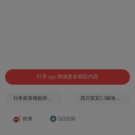
打开 app 阅读更多精彩内容
对手连场“送礼”创历史，美国是幸运东道主
日本前首相批评高市在处理中美关系上缺乏战略
四川宜宾5.5级地震后，余震为什么持续不断？官方回应
首场比赛4比1大胜巴拉圭后，美国队就走到
了聚光灯下。彼时，美国队主教练波切蒂诺
就强调，“本届世界杯参赛队伍多，赛程很
长。我们目前只是赢了第一场比赛，取得了3