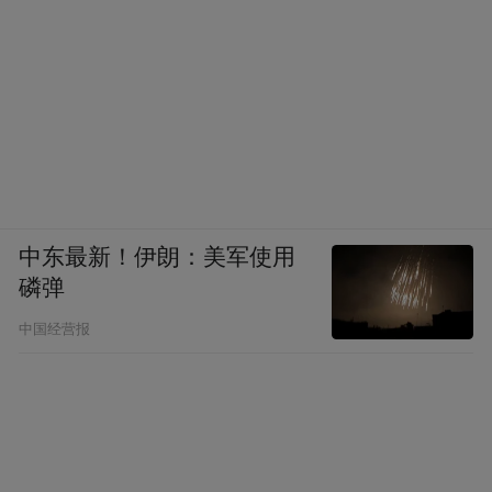
内维斯、维蒂尼亚、B席等人，纷纷被要求
“把球传给C罗、尊重C罗、为C罗而战”。部
分极端C罗球迷还跑到马达莱娜·阿拉贡的社
交账号下恶意留言、发起攻击，马达莱娜·阿
拉贡正是本场破门的若昂·内维斯的女友。
这些“极端粉丝”做法，包括C罗二姐的点赞，
中东最新！伊朗：美军使用
或多或少会影响葡萄牙的备战，或许葡萄牙
磷弹
队内还没有到“内讧”的程度，但是外界对于C
中国经营报
罗队友的恶意攻击，有可能会对葡萄牙在小
组赛接下来的比赛产生“蝴蝶效应”。