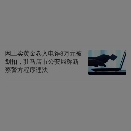
在此前墨西哥战胜韩国之后，世界杯上有这
样一个数据统计，那就是中北美球队在世界
杯历史上一共和亚足联球队有过13次交手，
他们取得了11胜1平1负的惊人成绩。而如
网上卖黄金卷入电诈8万元被
今，美国队延续了这个势头。虽然澳大利亚
划扣，驻马店市公安局称新
队并非身处亚洲，但是他们也是亚洲足球联
蔡警方程序违法
合会（亚足联）的球队。美国队在小组赛第
二场与澳大利亚队相遇，这样的赛程安排，
也让这种趋势成为了一个有趣的场外因素。
另一方面，美国队战胜澳大利亚的比赛在西
雅图体育场展开。根据统计，美国男足在西
雅图参加的6场正式比赛全部取胜，追平了他