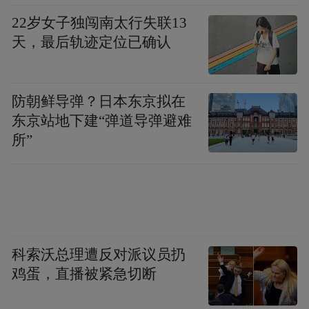
分钟，德斯特远射被扑后，弗里曼头球补射
22岁女子独闯南太行失联13
破门。德国籍主裁判茨魏尔起初吹罚越位，
天，最后轨迹定位已确认
但复核VAR后，认定进球有效，美国队再下
一城，将比分改写为2比0。
防朝鲜导弹？日本东京拟在
从比赛结果来看，运气在这两连胜中占了不
东京站地下建“弹道导弹避难
少功劳，但是美国队的实力确实也比两个对
所”
手都更强。半场数据显示，美国队优势明
显，控球率达到70%，射门9比2，预期进球
1.22比0.12；而全场比赛，控球率也依旧超过
60%，射门次数10比5，传球次数则是524比
308，展现了美国更好的整体性和团队作战能
科索沃总理遭反对派议员扔
鸡蛋，直播被紧急切断
力。