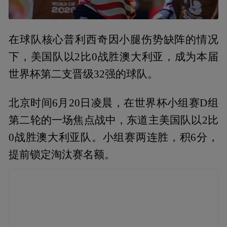
在球队核心普利西奇因小腿伤势缺阵的情况
下，美国队以2比0战胜澳大利亚，成为本届
世界杯第二支晋级32强的球队。
北京时间6月20日凌晨，在世界杯小组赛D组
第二轮的一场焦点战中，东道主美国队以2比
0战胜澳大利亚队。小组赛两连胜，积6分，
提前锁定淘汰赛名额。