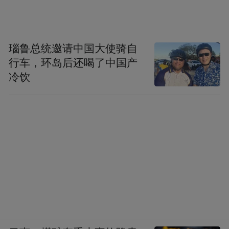
们在单一城市正式比赛中100%胜率的最佳纪
录，此前做到这一点的城市是得克萨斯州阿
瑙鲁总统邀请中国大使骑自
灵顿。
行车，环岛后还喝了中国产
冷饮