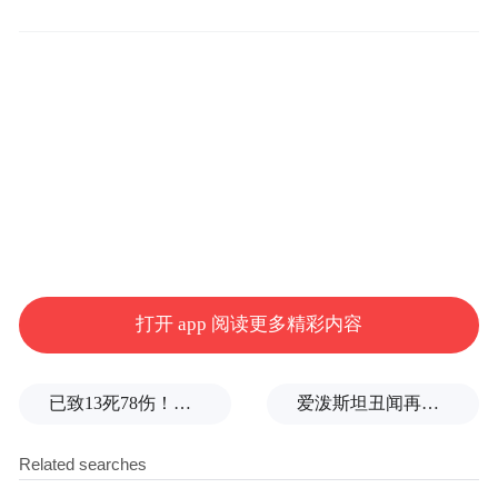
和中国男足交手，开展国际友谊赛。
“我们的体育场就是中国政府援
桑托斯表示：
建的，至今还有中国的工作人员在我们这里
常驻，负责场馆灯光、场地运维等技术保障
工作。中国还援建了我们两座医院，无偿援
助了大批医用物资，常年有中国的医疗队在
我们这里提供诊疗。我们还计划与中国队安
排足球友谊赛。”
打开 app 阅读更多精彩内容
已致13死78伤！这是乌方对俄本土发动的最致命袭击之一
爱泼斯坦丑闻再曝新线索！美国顶级艺术学校爆70起性侵黑幕，近50名成年人被指控