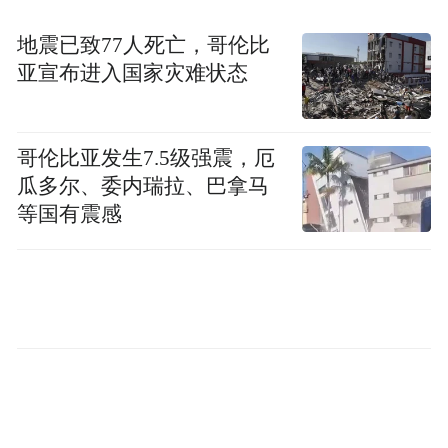
桑托斯补充说，“佛得角国家队的球衣，也是
地震已致77人死亡，哥伦比
当地华商供应的，华人是我们的挚友、兄
亚宣布进入国家灾难状态
弟。”
据悉，今年恰逢中佛两国建交50周年。佛得
哥伦比亚发生7.5级强震，厄
瓜多尔、委内瑞拉、巴拿马
角国家队平日集训，以及冲击世界杯的关键
等国有震感
晋级战，全都在这座中国援建的佛得角国家
体育场内进行。
该场馆于2013年落成，总占地9.4万平方米，
可容纳1.5万名观众，填补了佛得角独立后无
国际标准体育设施的空白。
“特别声明：以上作品内容(包括在内的视频、图片或音