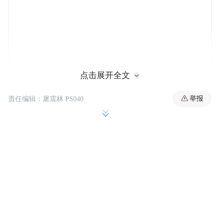
点击展开全文
举报
责任编辑：屠震林 PS040
比起赛场奇迹，更令中国球迷倍感暖心的
是，球队圆梦之后，第一时间向远在万里之
外的中国致谢。
佛得角足协副主席保罗·桑托斯
据媒体报道，
在赛后采访中公开表达谢意，还放出重磅计
划：准备在本届世界杯结束后，安排国家队