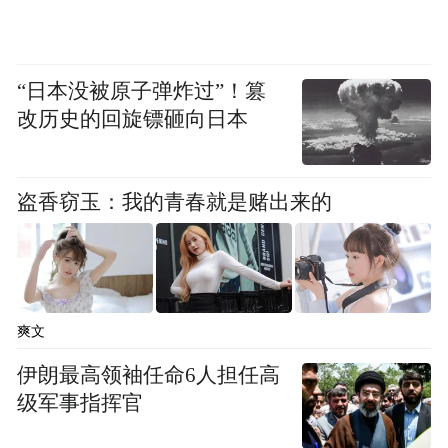
“日本没被原子弹炸过”！篡
改历史的回旋镖砸向日本
盗香窃玉：我的青春就是赌出来的
爽文
伊朗最高领袖任命6人担任高
级军事指挥官