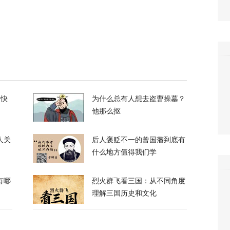
们所有人！”反特朗普右翼密会，拟推卡尔森备
36
长看上你了”，背后有大问题
的快
为什么总有人想去盗曹操墓？
他那么抠
686
人关
后人褒贬不一的曾国藩到底有
什么地方值得我们学
有哪
烈火群飞看三国：从不同角度
理解三国历史和文化
电、运费暴涨……百年一遇大旱席卷欧洲重创
60