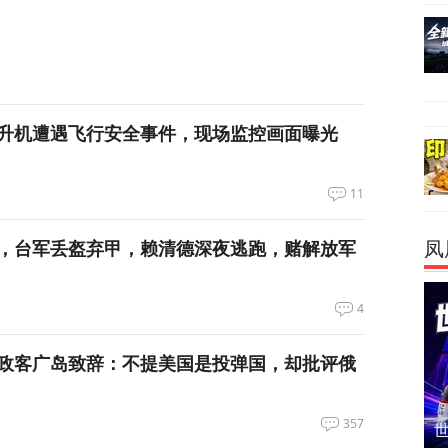
升机遭遇飞行安全事件，现场监控画面曝光
11
，台军丢盔弃甲，赖清德深夜逃跑，赌解放军
凤
4
政客广岛致辞：不提美国是投弹国，却批评俄
357