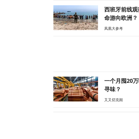
西班牙前线观
命游向欧洲？
凤凰大参考
一个月囤20
寻味？
又又切克闹
美媒爆料：特
天下事