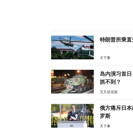
特朗普所乘直
天下事
岛内演习首日
抓不到？
又又切克闹
俄方痛斥日本
罗斯
天下事