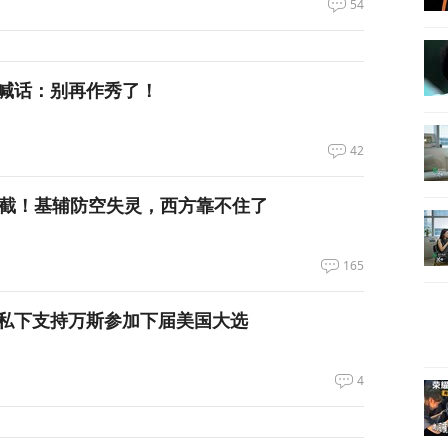
54
喊话：别再作秀了！
42
拦截！基辅防空失灵，西方靠不住了
165
私下支持万斯参加下届美国大选
4