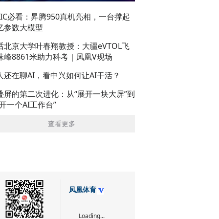
AIC必看：昇腾950真机亮相，一台撑起
亿参数大模型
话北京大学叶春翔教授：大疆eVTOL飞
珠峰8861米助力科考｜凤凰V现场
人还在聊AI，看中兴如何让AI干活？
叠屏的第二次进化：从“展开一块大屏”到
展开一个AI工作台”
查看更多
凤凰体育
Loading...