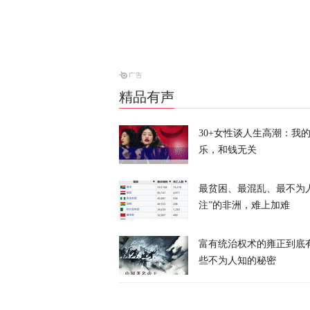
“他背叛了我
战2028大选
天下事
精品有声
风声丨“冯院
30+女性谈人生高潮：我
乐，和钱无关
风声
最贫困、最混乱、最不为
注”的非洲，难上加难
富有统治权术的雍正到底
些不为人知的秘密
炸河床、停核
经济