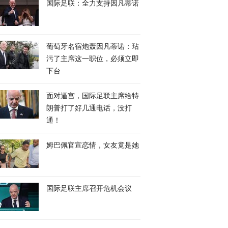
国际足联：全力支持因凡蒂诺
葡萄牙名宿炮轰因凡蒂诺：玷
污了主席这一职位，必须立即
下台
面对逼宫，国际足联主席给特
朗普打了好几通电话，没打
通！
姆巴佩官宣恋情，女友竟是她
国际足联主席召开危机会议