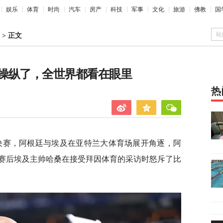
娱乐
体育
时尚
汽车
房产
科技
军事
文化
旅游
佛教
国
站
>
正文
操纵了，全世界都看在眼里
热
/8决赛，阿根廷与埃及在亚特兰大体育场展开角逐，阿
。赛后埃及主帅哈桑在接受拜因体育的采访时怒斥了比