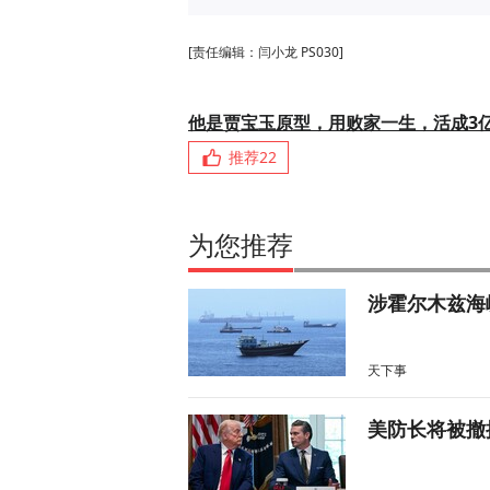
[责任编辑：闫小龙 PS030]
他是贾宝玉原型，用败家一生，活成3
推荐
22
为您推荐
涉霍尔木兹海
天下事
美防长将被撤