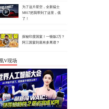
为了这片星空，全新猛士
M817把我带到了这里，值
了！
探秘印度国宴！一顿饭2万？
阿三国宴到底有多离谱？
凰V现场
世界人工智能大会：AI开始干活了，但到底干的怎么样？萌新闯WAIC