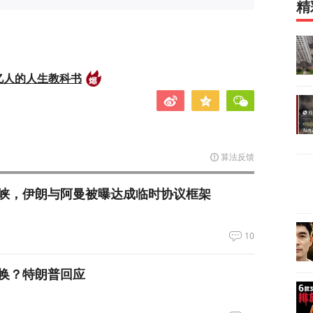
精
亿人的人生教科书
算法反馈
峡，伊朗与阿曼被曝达成临时协议框架
10
换？特朗普回应