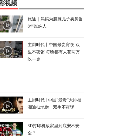
彩视频
旅途｜妈妈为脑瘫儿子卖房当
8年蜘蛛人
主厨时代丨中国最贵宵夜:双
生不夜粥 每晚都有人花两万
吃一桌
主厨时代 | 中国”最贵“大排档
潮汕扫地僧：双生不夜粥
3D打印机放家里到底安不安
全？