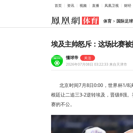
首页
资讯
视频
直播
凤凰卫视
财经
体育
>
国际足球
埃及主帅怒斥：这场比赛被
懂球帝
2026年07月08日 03:22:33
来自天津市
北京时间7月8日0:00，世界杯1
根廷让二追三3-2逆转埃及，晋级8强
赛的不公。