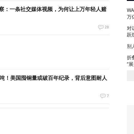
察：一条社交媒体视频，为何让上万年轻人赌
W
万
28
对
跃
别
折
“
万吨！美国囤铜量或破百年纪录，背后意图耐人
7
朗普与美防长爆发激烈争执
119